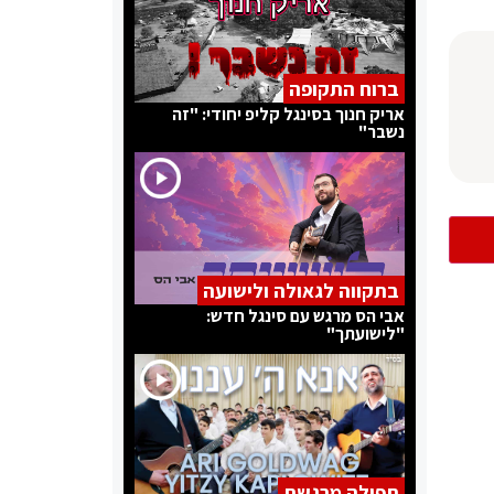
ברוח התקופה
אריק חנוך בסינגל קליפ יחודי: "זה
נשבר"
בתקווה לגאולה ולישועה
אבי הס מרגש עם סינגל חדש:
"לישועתך"
תפילה מרגשת