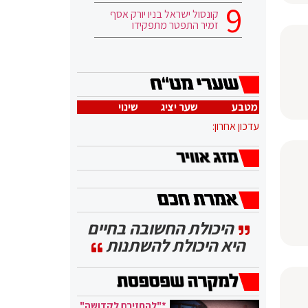
קונסול ישראל בניו יורק אסף
זמיר התפטר מתפקידו
מטבע
שער יציג
שינוי
עדכון אחרון:
היכולת החשובה בחיים
היא היכולת להשתנות
*"להחזירם לקדושה"