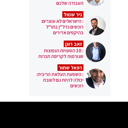
העבודה שלכם
ניר שמול
: הישראלים לא עוצרים:
רוכשים נדל"ן בחו"ל
בהיקפים אדירים
זאב רונן
: 10 הטעויות הנפוצות
שגורמות לקריסת חברות
רפאל שחור
: השפעת העלאת הריבית:
יכולה להיות גם לטובת
רוכשים