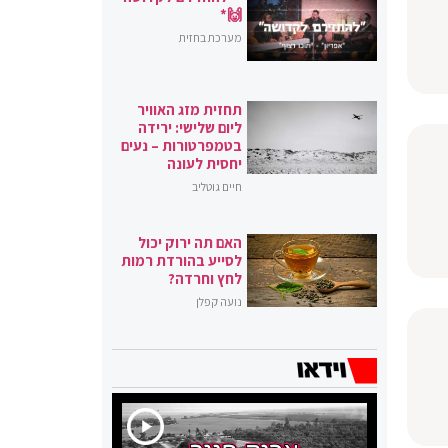
🙌*
מערכת בחזית
תחזית מזג האוויר
ליום שלישי: ירידה
בטמפרטורות – נעים
יחסית לעונה
חיים גוטליב
האם תה ירוק יכול
לסייע בהורדת רמות
לחץ וחרדה?
נועה קפלן