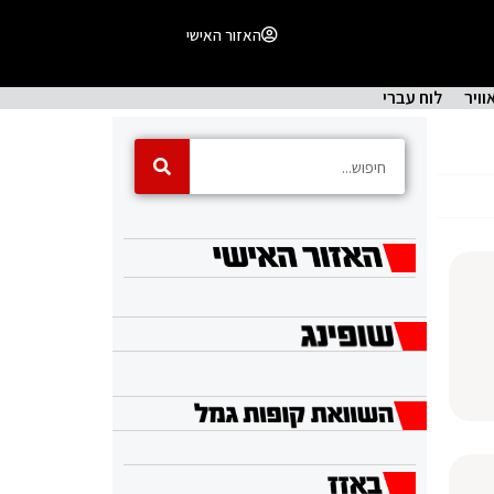
האזור האישי
וויר
לוח עברי