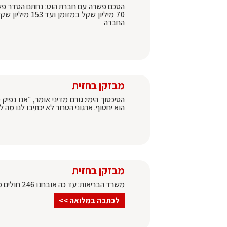
הסכם פשרה עם חברת הוט: נחתם הסדר פשרה
70 מיליון שקל
החברה
מבזקן בחזית
הסיכסוך הימי: גורם מדיני אומר, ״אנו נפ
הוא יחטוף. ארגוני הטרור לא יכתיבו לנו מה 
מבזקן בחזית
משרד הבריאות: עד כה אובחנו 246 חולים מאומתים באבעבועות הקוף והתחסנו עד כה מעל 3300 | פרטים בכתבה >>>
לכתבה במלואה >>