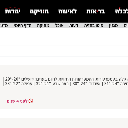
ם
מגזין
פוטו בחזית
דעות
אוכל
מוזיקה
הדף היומי
מזג א
התחזית: מעונן חלקית עד נאה. תחול ירידה קלה בטמפרטורות. הטמפרטורות החזויות להיום בערים: ירושלים 20°-29° |
בני ברק 24°-31° | בית שמש 22°-32° | חיפה 24°-31° | אשדוד 24°-30° | באר שבע 21°-32° | עפולה 22°-33° |
לפני 4 שנים