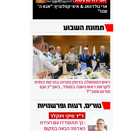
ארי גולדוואג & איצי קפלוביץ: "אנא ה'
עננו"
צילום:
קובי גדעון / לע"מ
ראש הממשלה בנימין נתניהו בהרמת כוסית
לקראת ראש השנה במוסד, בשב"כ ועם
פורום מטכ"ל
ד"ר מיקי וינקלר
: כך תתמודדו עם רעידת
האדמה הבאה במקום