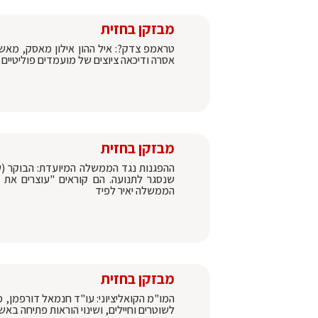
מבזקן בחזית
טראמפ צדק?: איל ההון אילון מאסק, מאשר
אסרה ודיכאה ציוצים של מועמדים פוליטיים
מבזקן בחזית
ההפגנות נגד הממשלה המיועדת: הבוקר (ש
שנסגר לתנועה. הם קוראים "עוצרים את 
הממשלה יאיר לפיד
מבזקן בחזית
המו"מ הקואליציוני: עו"ד חנמאל דורפמן, מ
לשוטרים וחיילים, ושינוי הוראות פתיחה בא