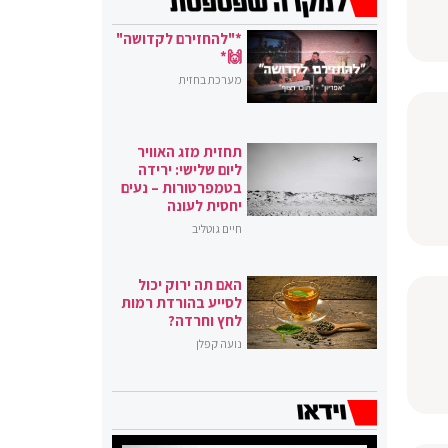
*"להחזירם לקדושה"
🙌*
מערכת בחזית
תחזית מזג האוויר
ליום שלישי: ירידה
בטמפרטורות – נעים
יחסית לעונה
חיים גוטליב
האם תה ירוק יכול
לסייע בהורדת רמות
לחץ וחרדה?
נועה קפלן