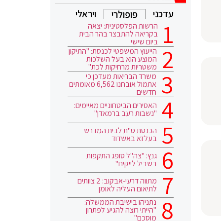
עדכני
ויראלי
פופולרי
הרשות הפלסטינית: יצאה
בקריאה להתבצר בהר הבית
ביום שישי
הייעוץ המשפטי לכנסת: "התיקון
המוצע הוא בעל השלכות
משטריות מרחיקות לכת"
משרד הבריאות מעדכן כי
אתמול אובחנו 6,562 מאומתים
חדשים
האסירים הביטחוניים מאיימים:
"נשבות רעב ברמאדן"
הכנסת ס"ת לבית המדרש
בעלזא באשדוד
גנץ: "צה"ל סופג התקפות
בשביל לייקים"
מתווה דרעי-אבקוב: 2 צוותים
לתיאום העליה לאומן
נתניהו בישיבת הממשלה:
"הייתי רוצה להגיע לפתרון
מוסכם"