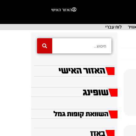
האזור האישי
וויר
לוח עברי