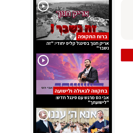
ברוח התקופה
אריק חנוך בסינגל קליפ יחודי: "זה
נשבר"
בתקווה לגאולה ולישועה
אבי הס מרגש עם סינגל חדש:
"לישועתך"