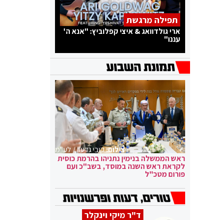
תפילה מרגשת
ארי גולדוואג & איצי קפלוביץ: "אנא ה'
עננו"
צילום:
קובי גדעון / לע"מ
ראש הממשלה בנימין נתניהו בהרמת כוסית
לקראת ראש השנה במוסד, בשב"כ ועם
פורום מטכ"ל
ד"ר מיקי וינקלר