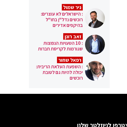
ניר שמול
: הישראלים לא עוצרים:
רוכשים נדל"ן בחו"ל
בהיקפים אדירים
זאב רונן
: 10 הטעויות הנפוצות
שגורמות לקריסת חברות
רפאל שחור
: השפעת העלאת הריבית:
יכולה להיות גם לטובת
רוכשים
טרפו לניוזלטר שלנו