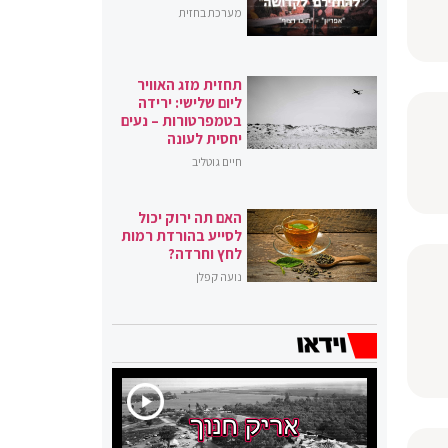
מערכת בחזית
תחזית מזג האוויר
ליום שלישי: ירידה
בטמפרטורות – נעים
יחסית לעונה
חיים גוטליב
האם תה ירוק יכול
לסייע בהורדת רמות
לחץ וחרדה?
נועה קפלן