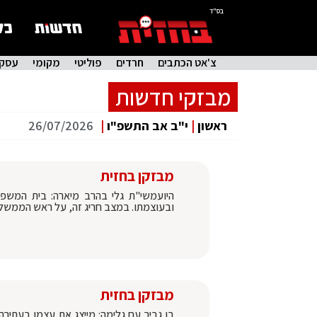
בס"ד
צ'אט הכתבים
חרדים
פוליטי
מקומי
עסקי
מבזקי חדשות
ראשון
|
י"ב אב התשפ"ו
|
26/07/2026
מבזקן בחזית
היועמשי"ת גלי בהרב מיארה: בית המשפט
ובעוצמתו. במצב חריג זה, על ראש הממשלה
מבזקן בחזית
בן גביר עם גלימה: מייצג את עצמו בעתירה 