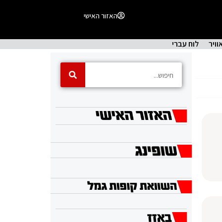
האזור האישי
וויר
לוח עברי