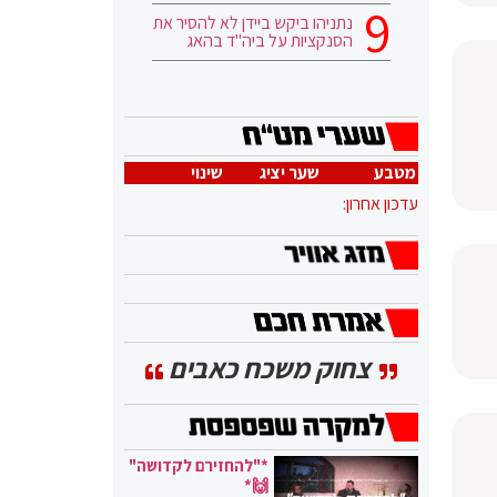
נתניהו ביקש ביידן לא להסיר את
הסנקציות על ביה"ד בהאג
מטבע
שער יציג
שינוי
עדכון אחרון:
צחוק משכח כאבים
*"להחזירם לקדושה"
🙌*