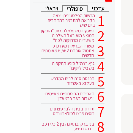
עדכני
ויראלי
פופולרי
הרשות הפלסטינית: יצאה
בקריאה להתבצר בהר הבית
ביום שישי
הייעוץ המשפטי לכנסת: "התיקון
המוצע הוא בעל השלכות
משטריות מרחיקות לכת"
משרד הבריאות מעדכן כי
אתמול אובחנו 6,562 מאומתים
חדשים
גנץ: "צה"ל סופג התקפות
בשביל לייקים"
הכנסת ס"ת לבית המדרש
בעלזא באשדוד
האסירים הביטחוניים מאיימים:
"נשבות רעב ברמאדן"
תדרוך בבית הלבן: פצחנים
רוסים פרצו לסולארווינדס
בני ברק: בתאונה בין 2 כלי רכב
– נהג נפצע