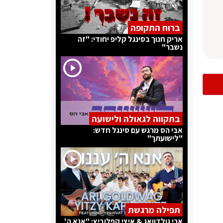
ברוח התקופה
אריק חנוך בסינגל קליפ יחודי: "זה
נשבר"
בתקווה לגאולה ולישועה
אבי הס מרגש עם סינגל חדש:
"לישועתך"
תפילה מרגשת
ארי גולדוואג & איצי קפלוביץ: "אנא ה'