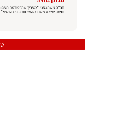
מבזקן בחזית
חה"כ משה גפני: "מעריך שהרפורמה תעבור,
חושב שייצא משהו מהשיחות בבית הנשיא" | ע
טו