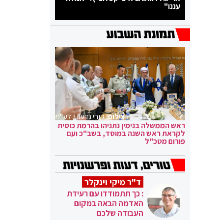
עננו"
צילום:
קובי גדעון / לע"מ
ראש הממשלה בנימין נתניהו בהרמת כוסית
לקראת ראש השנה במוסד, בשב"כ ועם
פורום מטכ"ל
ד"ר מיקי וינקלר
: כך תתמודדו עם רעידת
האדמה הבאה במקום
העבודה שלכם