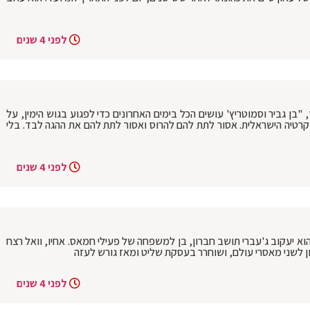
לפני 4 שנים
איילת שקד, "בן גביר וסמוטריץ' עושים הכל בימים האחרונים כדי לפגוע בגוש הימין, על
וקרטיה הישראלית. אסור לתת להם להרוס ואסור לתת להם את ההגה לבד. בלי
לפני 4 שנים
וא יעקוב ג'עברי תושב חברון, בן למשפחה של פעילי חמאס. אחיו, וואל רצח
ון לשני מאסרי עולם, ושוחרר בעסקת שליט ומאז גורש לעזה
לפני 4 שנים