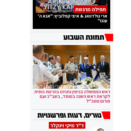
תפילה מרגשת
ארי גולדוואג & איצי קפלוביץ: "אנא ה'
עננו"
צילום:
קובי גדעון / לע"מ
ראש הממשלה בנימין נתניהו בהרמת כוסית
לקראת ראש השנה במוסד, בשב"כ ועם
פורום מטכ"ל
ד"ר מיקי וינקלר