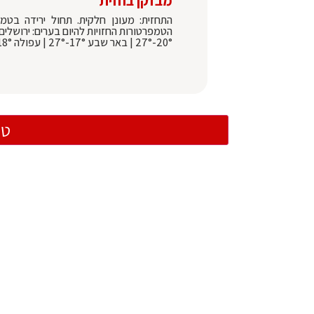
מבזקן בחזית
התחזית: מעונן חלקית. תחול ירידה בטמ
20°-27° | באר שבע 17°-27° | עפולה 18°-30° | צפת 15°-25°
טו