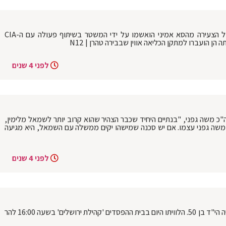
איראן: שני עיתונאיות שדיווחו על מותה של הצעירה מהסא אמיני הואשמו על ידי המשטר בשיתוף פעולה עם ה-CIA
 הן הועברו למתקן הכליאה אווין שבבירה טהרן | N12
לפני 4 שנים
ת מגיב לחה"כ משה גפני, "בנתיים היחיד שכבר הצהיר שהוא קרוב יותר לשמאל מלימין,
שה גפני עצמו. אם יש סכנה שמישהו יקים ממשלה עם השמאל, היא מגיעה
לפני 4 שנים
פיגוע הירי בחברון אמש: ההרוג הוא רונן חנניה הי"ד בן 50. הלוויתו היום בבית ההפסדים 'קהילת ירושלים' בשעה 16:00 להר