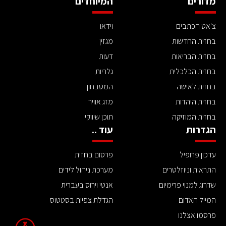
מדורים
המיוחדים
צ'אט הכתבים
וידאו
בחזית החדשות
מגזין
בחזית הבריאות
דעות
בחזית הכלכלית
גלריות
בחזית לאישה
המטבחון
בחזית היהדות
מזג אוויר
בחזית המוזיקה
תוכן שיווקי
הגדרות
עוד ..
עדכון פרופיל
פרסום בחזית
התראות וניוזלטרים
מערכת ניהול לידים
שדרוג למנוי פרימיום
אנטי וירוס בעברית
המייל האדום
הגדלת צפיות בסטטוס
פרסמו אצלנו