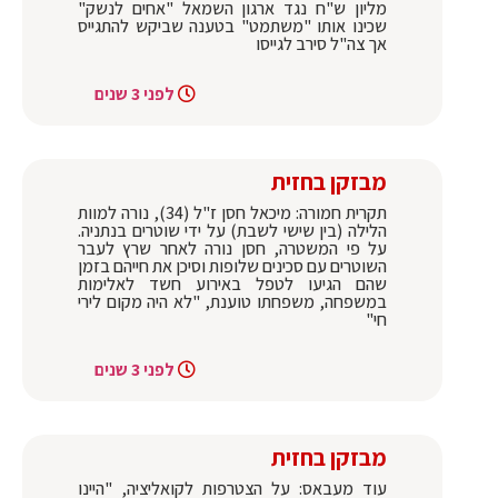
מליון ש"ח נגד ארגון השמאל "אחים לנשק"
שכינו אותו "משתמט" בטענה שביקש להתגייס
אך צה"ל סירב לגייסו
לפני 3 שנים
מבזקן בחזית
תקרית חמורה: מיכאל חסן ז"ל (34), נורה למוות
הלילה (בין שישי לשבת) על ידי שוטרים בנתניה.
על פי המשטרה, חסן נורה לאחר שרץ לעבר
השוטרים עם סכינים שלופות וסיכן את חייהם בזמן
שהם הגיעו לטפל באירוע חשד לאלימות
במשפחה, משפחתו טוענת, "לא היה מקום לירי
חי"
לפני 3 שנים
מבזקן בחזית
עוד מעבאס: על הצטרפות לקואליציה, "היינו