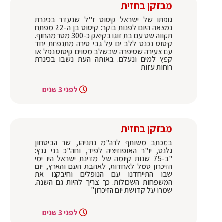
מבזקן בחזית
גופתו של ישראל קיסוס ז''ל שנעדר בכינרת
נמצאה היום לפנות בוקר: קיסוס בן ה-22 מפתח
תקווה שט עם בת זוגו בקיאק כ-300 מטר מהחוף.
קיסוס נכנס ללב ים על גבי סירה מתנפחת יחד
עם צעירה שסיפרה שבשלב מסוים קיסוס נפל או
קפץ למים ונעלם. באותה העת נשבו בכינרת
רוחות עזות
לפני 3 שנים
מבזקן בחזית
במכתב משותף לרה"מ נתניהו, שר הביטחון
גלנט, יו"ר האופוזיציה לפיד, וחה"כ בני גנץ:
"ב-75 שנות קיומה של מדינת ישראל היו ימי
הזיכרון סמל לאחדות, לאהבת העם והארץ, יום
שבו התייחדנו עם הנופלים וחיבקנו את
המשפחות השכולות. כך צריך להיות גם השנה.
שמרו על קדושת יום הזיכרון"
לפני 3 שנים