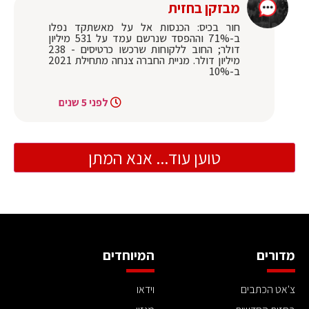
מבזקן בחזית
חור בכיס: הכנסות אל על מאשתקד נפלו
ב-71% וההפסד שנרשם עמד על 531 מיליון
דולר; החוב ללקוחות שרכשו כרטיסים - 238
מיליון דולר. מניית החברה צנחה מתחילת 2021
ב-10%
לפני 5 שנים
טוען עוד... אנא המתן
מדורים
המיוחדים
צ'אט הכתבים
וידאו