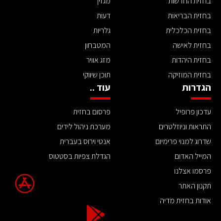
בחזית החדשות
מגזין
בחזית הבריאות
דעות
בחזית הכלכלית
גלריות
בחזית לאישה
המטבחון
בחזית היהדות
מזג אוויר
בחזית המוזיקה
תוכן שיווקי
הגדרות
עוד ..
עדכון פרופיל
פרסום בחזית
התראות וניוזלטרים
מערכת ניהול לידים
שדרוג למנוי פרימיום
אנטי וירוס בעברית
המייל האדום
הגדלת צפיות בסטטוס
פרסמו אצלנו
תקנון האתר
אודות בחזית מדיה