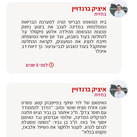
איציק ברנדויין
בחזית
בית המשפט הבריטי הורה למערכת הבריאות
הממלכתית במדינה לעכב את ביצוע ניתוק
מכונות ההנשמה מהילדה אלטע פיקסלר עד
להחלטה בעוד כשבוע, ועד יום שישי המשפחה
חייבת להציג את הטיעונים, לקראת ההחלטה
שתתקבל בעוד כשבוע לגבי ערעור. כך דיווח דב
אייכלר
לפני 5 שנים
איציק ברנדויין
בחזית
האימאם של לוד שיתף בפייסבוק קטע מסרט
שבו אזרח מצית שוטר וכתב: ''הדרך להתמודד
עם חוסר צדק". ח"כ איתמר בן גביר הגיש תלונה
לפרקליט המדינה, שלומי אברמזון נגד האימם
יוסוף אל באז. ח"כ בן גביר: "הסתה מסוגלת
לגרום להרוג. לעצור ולחקור את השייח' אלבאז,
מקומו בכלא"