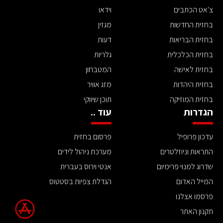
צ'אט הכתבים
וידאו
בחזית החדשות
מגזין
בחזית הבריאות
דעות
בחזית הכלכלית
גלריות
בחזית לאישה
המטבחון
בחזית היהדות
מזג אוויר
בחזית המוזיקה
תוכן שיווקי
הגדרות
עוד ..
עדכון פרופיל
פרסום בחזית
התראות וניוזלטרים
מערכת ניהול לידים
שדרוג למנוי פרימיום
אנטי וירוס בעברית
המייל האדום
הגדלת צפיות בסטטוס
פרסמו אצלנו
תקנון האתר