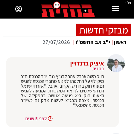
בס"ד
מבזקי חדשות
ראשון
|
י"ב אב התשפ"ו
|
27/07/2026
איציק ברנדויין
בחזית
ח"כ משה ארבל עתר לבג״ץ נגד יו״ר הכנסת ח״כ
מיקי לוי על החלטתו למנוע מחברי הכנסת להגיש
הצעות חוק בחודש הקרוב. ארבל: "אזרחי ישראל
הם המשלמים לנו את המשכורת. המניעה להגיש
הצעות חוק היא פגיעה אנושה בתפקידה של
הכנסת. מצפה מבג"צ לעשות צדק גם כשיו"ר
הכנסת מהשמאל"
לפני 5 שנים