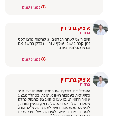
לפני 5 שנים
איציק ברנדויין
בחזית
היום השני לטרור הבלונים: 3 שריפות פרצו לפני
זמן קצר בישובי עוטף עזה - נבדק החשד אם
נגרמו מבלוני תבערה
לפני 5 שנים
איציק ברנדויין
בחזית
הפרקליטות בודקת את הסרת חסינותו של ח"כ
כסיף: זאת בעקבות ראיון אותו נתן במהלך מבצע
שומר החומות, בו טען כי המבצע מתנהל כחלק
ממטרתו של ראש הממשלה דאז, בנימין נתניהו,
להימלט ממשפטו. ראש לשכת היועמ"ש הורה
להעביר את הפנייה לטיפולה של פרקליטות
המדינה. כך דווח בערוץ 20