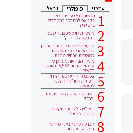
עדכני
ויראלי
פופולרי
הרשות הפלסטינית: יצאה
בקריאה להתבצר בהר הבית
ביום שישי
משפחת לוי משפצת והשכונה
כמרקחה • 'ברדק'
הייעוץ המשפטי לכנסת: "התיקון
המוצע הוא בעל השלכות
משטריות מרחיקות לכת"
משרד הבריאות מעדכן כי
אתמול אובחנו 6,562 מאומתים
חדשים
צפו בשידור חי: הגמר הגדול
והכתרת חתן "חידון הלכה
למעשה"
רשת יש בהפקה מטורפת עם
'ברדק'
גנץ: "צה"ל סופג התקפות
בשביל לייקים"
הכנסת ס"ת לבית המדרש
בעלזא באשדוד