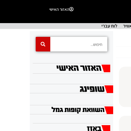
האזור האישי
וויר
לוח עברי