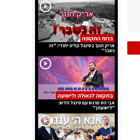
ברוח התקופה
אריק חנוך בסינגל קליפ יחודי: "זה
נשבר"
בתקווה לגאולה ולישועה
אבי הס מרגש עם סינגל חדש:
"לישועתך"