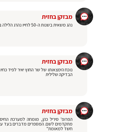
מבזקן בחזית
‏נהג משאית בשנות ה-50 לחייו נהרג הלילה בתאונה עם משאית נוספת בכביש 6, בין מחלף קריית גת למחלף שורק
מבזקן בחזית
נוכח הימצאותו של שר החוץ יאיר לפיד כחי
הבדיקה שלילית
מבזקן בחזית
הפרופ' סיריל כהן, מומחה למערכת החיסו
מתקדמים לשם. המספרים מדברים בעד עצמם
חשד למאומת"