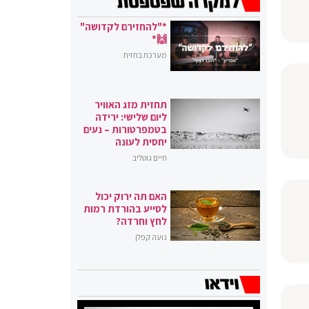
*"להחזירם לקדושה"
🙌*
מערכת בחזית
תחזית מזג האוויר
ליום שלישי: ירידה
בטמפרטורות – נעים
יחסית לעונה
חיים גוטליב
האם תה ירוק יכול
לסייע בהורדת רמות
לחץ וחרדה?
נועה קפלן