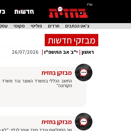
בס"ד
צ'אט הכתבים
חרדים
פוליטי
מקומי
עסקי
מבזקי חדשות
ראשון
|
י"ב אב התשפ"ו
|
26/07/2026
מבזקן בחזית
‏החשב הכללי במשרד האוצר נגד משרד הב
הקורונה"
מבזקן בחזית
‏שר החקלאות ‎עודד פורר אומר לג