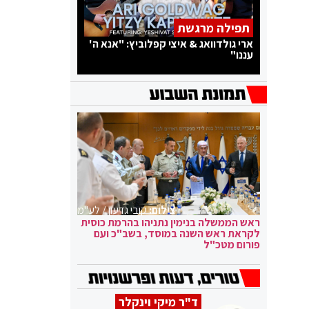
תפילה מרגשת
ארי גולדוואג & איצי קפלוביץ: "אנא ה'
עננו"
צילום:
קובי גדעון / לע"מ
ראש הממשלה בנימין נתניהו בהרמת כוסית
לקראת ראש השנה במוסד, בשב"כ ועם
פורום מטכ"ל
ד"ר מיקי וינקלר