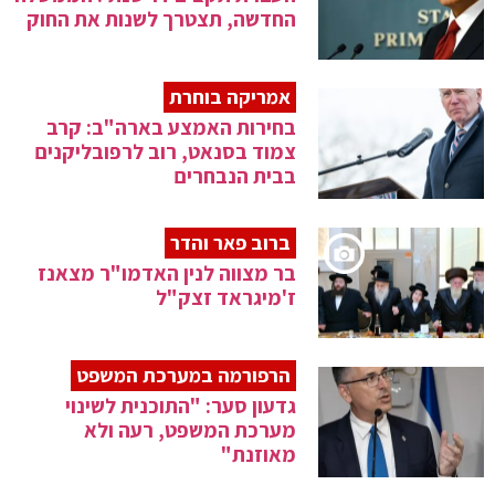
החדשה, תצטרך לשנות את החוק
אמריקה בוחרת
בחירות האמצע בארה"ב: קרב
צמוד בסנאט, רוב לרפובליקנים
בבית הנבחרים
ברוב פאר והדר
בר מצווה לנין האדמו"ר מצאנז
ז'מיגראד זצק"ל
הרפורמה במערכת המשפט
גדעון סער: "התוכנית לשינוי
מערכת המשפט, רעה ולא
מאוזנת"