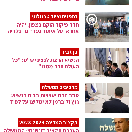
רחפנים וציוד טכנולוגי
חדר פיקוד הוקם בצפון: יהיה
אחראי על איתור נעדרים | גלריה
בן גביר
הנשיא הרצוג לנציגי ש"ס: "כל
העולם חרד ממנו"
מרכיבים ממשלה
סבב ההתייעצויות בבית הנשיא:
גנץ וליברמן לא ימליצו על לפיד
תקציב המדינה 2023-2024
העברת תקציב דו־שנתי: הממשלה