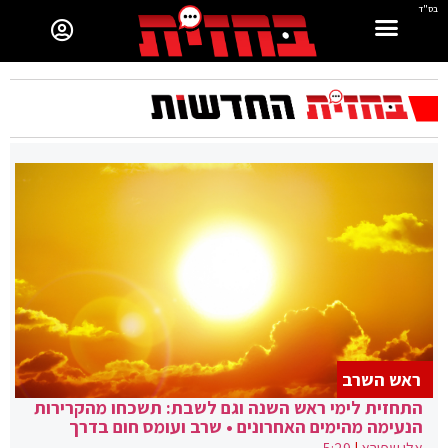
בס"ד
ראש השרב
התחזית לימי ראש השנה וגם לשבת: תשכחו מהקרירות
הנעימה מהימים האחרונים • שרב ועומס חום בדרך