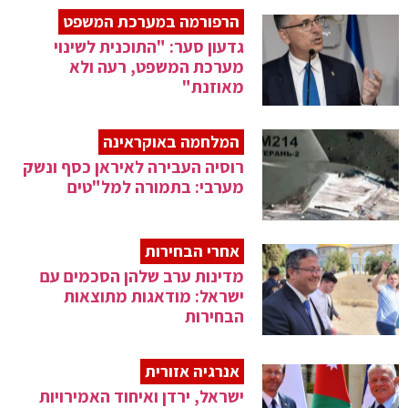
הרפורמה במערכת המשפט
גדעון סער: "התוכנית לשינוי
מערכת המשפט, רעה ולא
מאוזנת"
המלחמה באוקראינה
רוסיה העבירה לאיראן כסף ונשק
מערבי: בתמורה למל"טים
אחרי הבחירות
מדינות ערב שלהן הסכמים עם
ישראל: מודאגות מתוצאות
הבחירות
אנרגיה אזורית
ישראל, ירדן ואיחוד האמירויות