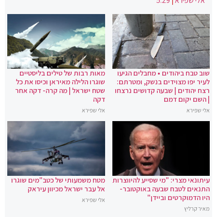
אלי שפירא
|
5:29
שוב טבח ביהודים • מחבלים הגיעו
מאות רבות של טילים בליסטיים
לעיר יפו מצוידים בנשק, ומטרתם:
שוגרו הלילה מאיראן וכיסו את כל
רצח יהודים | שבעה קדושים נרצחו
שטח ישראל | מה קרה- דקה אחר
| השם יקום דמם
דקה
אלי שפירא
אלי שפירא
עיתונאי מצרי: "מי שסייע להיווצרות
מטח משמעותי של כטב"מים שוגרו
התנאים לטבח שבעה באוקטובר-
אל עבר ישראל מכיוון עיראק
היו הדמוקרטים וביידן"
אלי שפירא
מאיר קרליץ