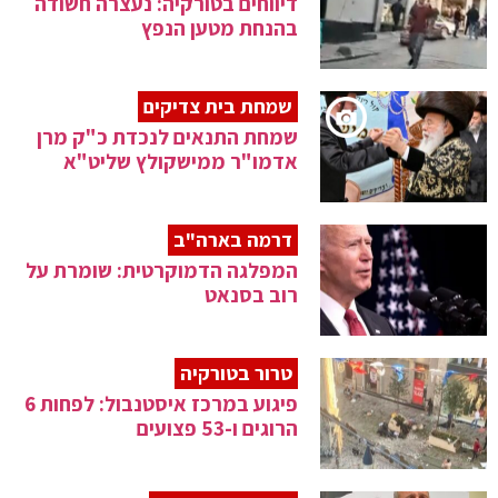
דיווחים בטורקיה: נעצרה חשודה
בהנחת מטען הנפץ
שמחת בית צדיקים
שמחת התנאים לנכדת כ"ק מרן
אדמו"ר ממישקולץ שליט"א
דרמה בארה"ב
המפלגה הדמוקרטית: שומרת על
רוב בסנאט
טרור בטורקיה
פיגוע במרכז איסטנבול: לפחות 6
הרוגים ו-53 פצועים