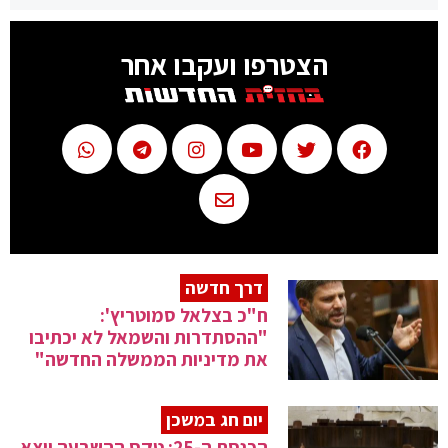
הצטרפו ועקבו אחר
דרך חדשה
ח"כ בצלאל סמוטריץ':
"ההסתדרות והשמאל לא יכתיבו
את מדיניות הממשלה החדשה"
יום חג במשכן
הכנסת ה-25: טקס ההשבעה יוצא