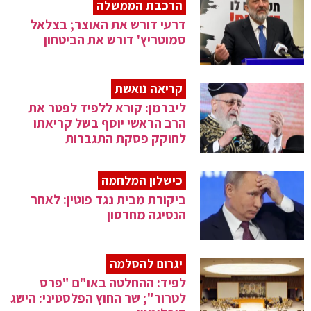
הרכבת הממשלה
דרעי דורש את האוצר; בצלאל
סמוטריץ' דורש את הביטחון
קריאה נואשת
ליברמן: קורא ללפיד לפטר את
הרב הראשי יוסף בשל קריאתו
לחוקק פסקת התגברות
כישלון המלחמה
ביקורת מבית נגד פוטין: לאחר
הנסיגה מחרסון
יגרום להסלמה
לפיד: ההחלטה באו"ם "פרס
לטרור"; שר החוץ הפלסטיני: הישג