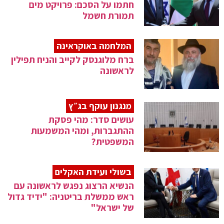
חתמו על הסכם: פרויקט מים
תמורת חשמל
המלחמה באוקראינה
ברח מלוגנסק לקייב והניח תפילין
לראשונה
מנגנון עוקף בג״ץ
עושים סדר: מהי פסקת
ההתגברות, ומהי המשמעות
המשפטית?
בשולי ועידת האקלים
הנשיא הרצוג נפגש לראשונה עם
ראש ממשלת בריטניה: "ידיד גדול
של ישראל"