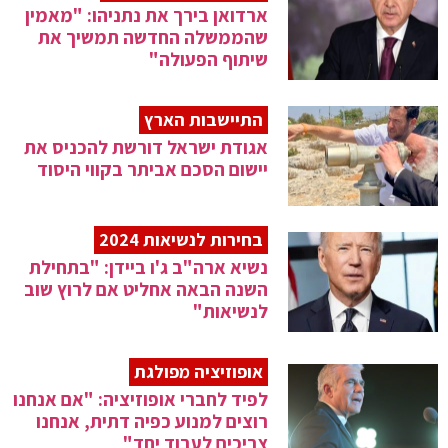
ארדואן בירך את נתניהו: "מאמין
שהממשלה החדשה תמשיך את
שיתוף הפעולה"
התיישבות הארץ
אגודת ישראל דורשת להכניס את
יישום הסכם אביתר בקווי היסוד
בחירות לנשיאות 2024
נשיא ארה"ב ג'ו ביידן: "בתחילת
השנה הבאה אחליט אם לרוץ שוב
לנשיאות"
אופוזיציה מפולגת
לפיד לחברי אופוזיציה: "אם אנחנו
רוצים למנוע כפיה דתית, אנחנו
צריכים לעבוד יחד"