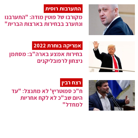
התערבות רוסית
מקורבו של פוטין מודה: "התערבנו
ונתערב בבחירות בארצות הברית"
אמריקה בוחרת 2022
בחירות אמצע בארה"ב: מסתמן
ניצחון לרפובליקנים
רצח רבין
ח"כ סמוטריץ' לא מתנצל: "עד
היום שב"כ לא לקח אחריות
למחדל"
שר בחוץ
ח"כ כ"ץ בהקלטה: "נתניהו, כל