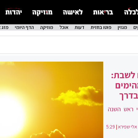
ם
מגזין
פוטו בחזית
דעות
אוכל
מוזיקה
הדף היומי
מזג א
 לשבת:
הימים
בדרך
י ראש השנה
אלי שפירא
|
5:29