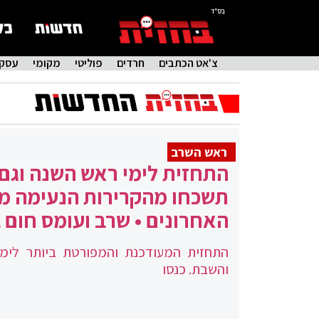
בס"ד
צ'אט הכתבים
חרדים
פוליטי
מקומי
עסקי
ראש השרב
התחזית לימי ראש השנה וגם
תשכחו מהקרירות הנעימה מ
האחרונים • שרב ועומס חום 
התחזית המעודכנת והמפורטת ביותר לימ
והשבת. כנסו