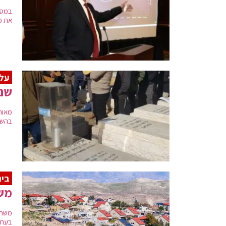
במסג
את פ
עלי
שנה
מאות
בהשתת
ביה
משר
משרד
בעתי