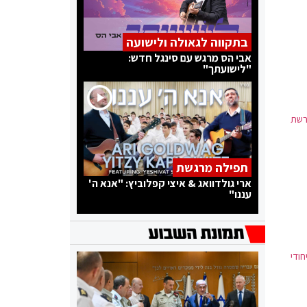
בתקווה לגאולה ולישועה
אבי הס מרגש עם סינגל חדש:
"לישועתך"
רשת
תפילה מרגשת
ארי גולדוואג & איצי קפלוביץ: "אנא ה'
עננו"
חודי