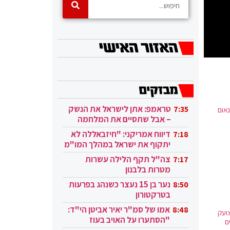
טראמפ: אתן לישראל את הנשק
7:35
אום
– אבל שתסיים את המלחמה
בעזה
דיווח אמריקני: "חיזבאללה לא
7:18
יתקוף את ישראל במהלך המו"מ
בקטאר"
צה"ל תקף הלילה עשרות
7:17
מטרות בלבנון
נער בן 15 נעצר כשנהג בפרעות
8:50
בטרקטורון
אמו של סמ"ר יאיר אביטן הי"ד:
8:48
ועק
"הסתערו על האויב בעוז
ם