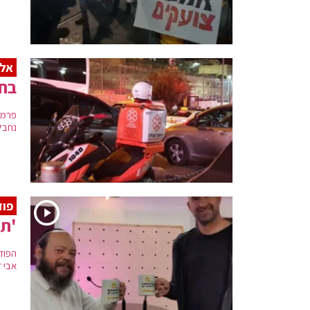
אל
בחור בן 18 ב
פרמד
נחבל 
פוד
'תא
הפוד
אבי ז