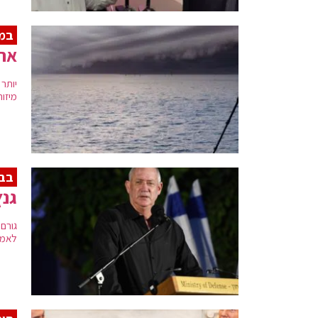
במ
ארה"ב: 70 הר
מיזור
בבי
גנץ
גורם
לאמר