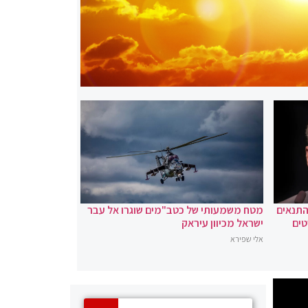
 התנאים
מטח משמעותי של כטב"מים שוגרו אל עבר
טים
ישראל מכיוון עיראק
אלי שפירא