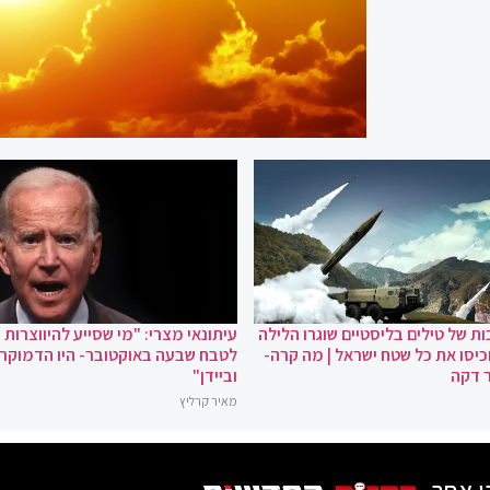
ת של טילים בליסטיים שוגרו הלילה
עיתונאי מצרי: "מי שסייע להיווצרות
כיסו את כל שטח ישראל | מה קרה-
לטבח שבעה באוקטובר- היו הדמוקר
 דקה
וביידן"
מאיר קרליץ