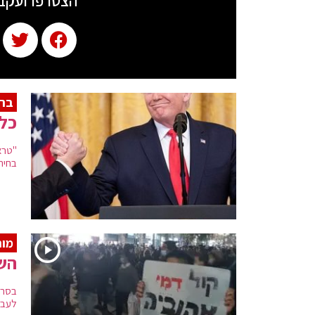
הצטרפו ועקב
ברק
כל 
"טרא
בחיר
מות
השו
בסרט
לעבר