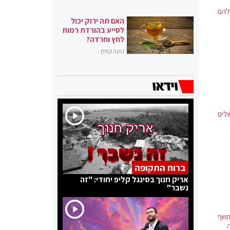
להם
האם תה ירוק יכול
לסייע בהורדת רמות
לחץ וחרדה?
נועה קפלן
לים
ברוח התקופה
אריק חנוך בסינגל קליפ יחודי: "זה
נשבר"
חשף