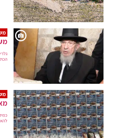
משפ
מעמ
גלרי
הכול
מש
מאו
כמידי
להאי