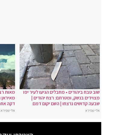
שוב טבח ביהודים • מחבלים הגיעו לעיר יפו
מאות רבו
מצוידים בנשק, ומטרתם: רצח יהודים |
מאיראן ו
שבעה קדושים נרצחו | השם יקום דמם
דקה אחר
אלי שפירא
אלי שפירא