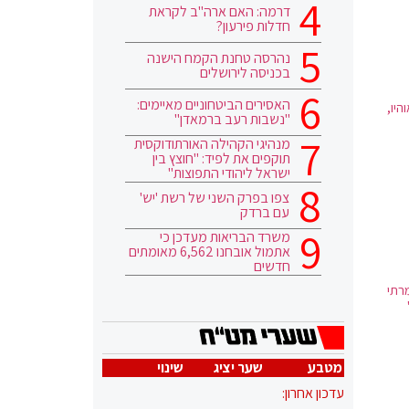
דרמה: האם ארה"ב לקראת
חדלות פירעון?
נהרסה טחנת הקמח הישנה
בכניסה לירושלים
האסירים הביטחוניים מאיימים:
היו,
"נשבות רעב ברמאדן"
מנהיגי הקהילה האורתודוקסית
תוקפים את לפיד: "חוצץ בין
ישראל ליהודי התפוצות"
צפו בפרק השני של רשת 'יש'
עם ברדק
משרד הבריאות מעדכן כי
אתמול אובחנו 6,562 מאומתים
חדשים
רתי
מטבע
שער יציג
שינוי
עדכון אחרון: