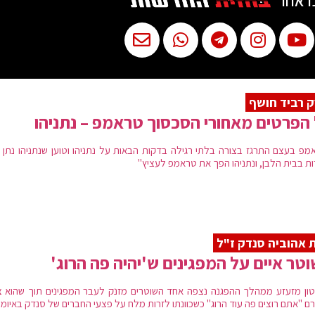
ו אחר
 רביד חושף
הפרטים מאחורי הסכסוך טראמפ – נתניהו
מפ בעצם התרגז בצורה בלתי רגילה בדקות הבאות על נתניהו וטוען שנתניהו נתן נ
ות בבית הלבן, ונתניהו הפך את טראמפ לעציץ"
 אהוביה סנדק ז"ל
טר איים על המפגינים ש'יהיה פה הרוג'
ון מזעזע ממהלך ההפגנה נצפה אחד השוטרים מזנק לעבר המפגינים תוך שהוא צ
ם "אתם רוצים פה עוד הרוג" כשכוונתו לזרות מלח על פצעי החברים של סנדק באיומי