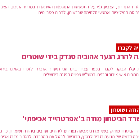
רת התדרוך, הצביע גנץ על התפשטות התוקפנות האיראנית במזרח התיכון, והציג 
ריסת המיליציות ואמצעי הלחימה שברשותן, לרבות כטב"מים
ה לקברו
 להרג הנער אהוביה סנדק בידי שוטרים
 עלו הבוקר לקברו בכפר עציון. ביום שני תיערך אזכרה לזכרו באולם בירוש
פות אישי ציבור ורבנים. במוצ"ש צפוייה הפגנה בירושלים
ודה ושומרון
ד הביטחון מודה ב'אפרטהייד אכיפתי'
 הביטחון מחזיק בשני מדרגי אכיפה נפרדים ליהודים וערבים ביהודה ושומרון, כך נ
רה חדשה של תנועת רגבים לבג"ץ, הדורשת לבטל את ההפרדה ולהגדיר מדרג אכיפה