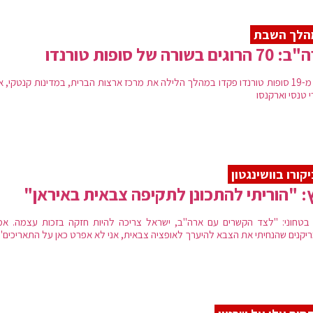
הלך השבת
וגים בשורה של סופות טורנדו
יותר מ-19 סופות טורנדו פקדו במהלך הלילה את מרכז ארצות הברית, במדינות קנטקי, או
י טנסי וארקנסו
קורו בוושינגטון
: "הוריתי להתכונן לתקיפה צבאית באיראן"
 בטחוני: "לצד הקשרים עם ארה"ב, ישראל צריכה להיות חזקה בזכות עצמה. אמ
יקנים שהנחיתי את הצבא להיערך לאופציה צבאית, אני לא אפרט כאן על התאריכים"