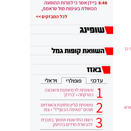
ובגבורה"
ביידן אמר כי למרות ההופעה
8:46
הכושלת בעימות מול טראמפ,
הוא ממשיך
לכל המבזקים >>
 כך
עדכני
ויראלי
פופולרי
משפחת לוי משפצת והשכונה
כמרקחה • 'ברדק'
משפחת קליין מחתנת והאורחים
בוע
תוהים "מאיפה הכסף?!" • צפו
רשות החדשנות תתמוך בתכנית
להכשרת חרדים בהייטק