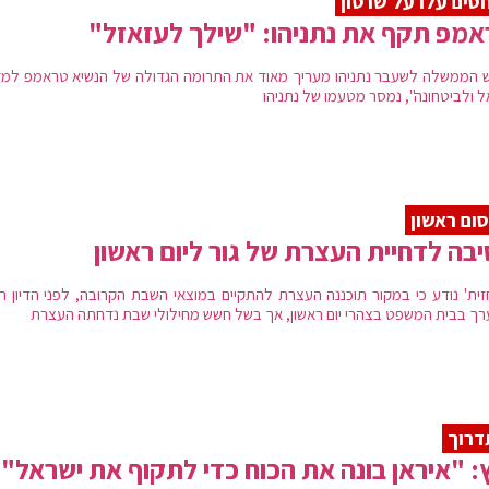
סים עלו על שרטון
מפ תקף את נתניהו: "שילך לעזאזל"
 הממשלה לשעבר נתניהו מעריך מאוד את התרומה הגדולה של הנשיא טראמפ למד
ל ולביטחונה", נמסר מטעמו של נתניהו
ום ראשון
בה לדחיית העצרת של גור ליום ראשון
זית' נודע כי במקור תוכננה העצרת להתקיים במוצאי השבת הקרובה, לפני הדיון הצ
רך בבית המשפט בצהרי יום ראשון, אך בשל חשש מחילולי שבת נדחתה העצרת
דרוך
: "איראן בונה את הכוח כדי לתקוף את ישראל"