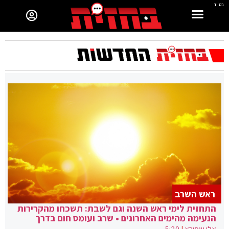
בס"ד
ראש השרב
התחזית לימי ראש השנה וגם לשבת: תשכחו מהקרירות
הנעימה מהימים האחרונים • שרב ועומס חום בדרך