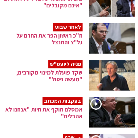
"אינם מקובלים"
לאחר שבוע
ח"כ ראשון הפר את החרם על
גל"צ והתנצל
פניה ליועמ"ש
שקד פועלת למינוי מקורבים;
"מעשה פסול"
בעקבות המכתב
אמסלם תוקף את חיות "אנחנו לא
אהבלים"
ב-82%