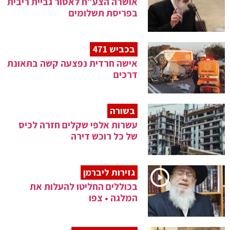
אושרה הצע"ח לאסור גביית ריבית
בפריסת תשלומים
בכביש 471
אישה חרדית נפצעה קשה בתאונת
דרכים
בשורה
עשרות אלפי שקלים חזרה לכיס
של כל רוכש דירה
גזירות ליברמן
בכוללים החליטו להעלות את
המלגה • צפו