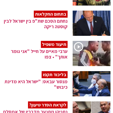
בתחום החקלאות
נחתם הסכם שת"פ בין ישראל לבין
קוסטה ריקה
תיעוד משפיל
ערבי מאיים על חייל "אני גומר
אותך" • צפו
בליכוד תקפו
מנסור עבאס: "ישראל היא מדינת
כיבוש"
לקראת הסדר טיעון?
נתניהו מתנער מדבריו של אמסלם