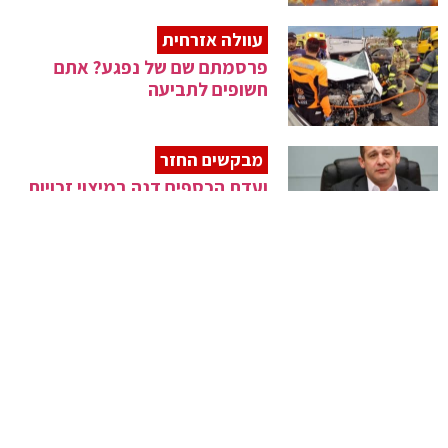
עוולה אזרחית
פרסמתם שם של נפגע? אתם
חשופים לתביעה
מבקשים החזר
ועדת הכספים דנה במיצוי זכויות
ברשות המיסים
קפיצת הדרך
במשרד התחבורה ישקלו לחבר את
אלעד ל'מטרו'
מסירים מגבלות
רה"מ בנט מעוניין להסיר את