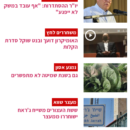
יו"ר ההסתדרות: "אף עובד במשק
לא ייפגע"
משחררים לחץ
האומיקרון דועך ובנט שוקל סדרת
הקלות
נמנע אסון
גם בשנת שמיטה לא מתפשרים
מעצר שווא
ששת העצורים משייח ג'ראח
ישוחררו ממעצר