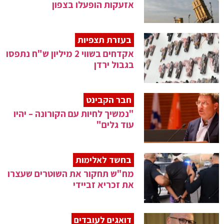
אזעקות הופעלו בצפון
בעזרת תצפיות
אקדחים בשווי 2 מיליון ש"ח נתפסו
בגבול ירדן
חבר הקבינט
"נמשיך לחיות עם הקורונה – יהיו
עוד גלים"
בחשד לאלימות
מח"ש תחקור את השוטרים שעצרו
את זכריא זביידי
דואגים לעובדים