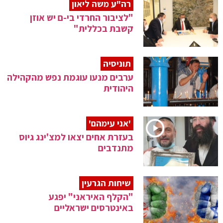
רה"ע משה ליאון
"לציבור החרדי בי-ם יש אוזן
קשבת בכללית"
תוניסיה
ערבים מנעו עוגמת נפש מהקהילה
היהודית
'אני עימהם'
בעזרת אחים יצאו למצ'ינג גיוס
מתנדבים
שיחות הגרעין
"הקלף האיראני" יפגע
באינטרסים ישראליים