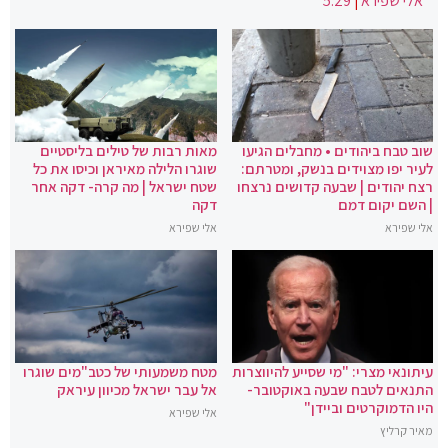
אלי שפירא
|
5:29
שוב טבח ביהודים • מחבלים הגיעו
מאות רבות של טילים בליסטיים
לעיר יפו מצוידים בנשק, ומטרתם:
שוגרו הלילה מאיראן וכיסו את כל
רצח יהודים | שבעה קדושים נרצחו
שטח ישראל | מה קרה- דקה אחר
| השם יקום דמם
דקה
אלי שפירא
אלי שפירא
עיתונאי מצרי: "מי שסייע להיווצרות
מטח משמעותי של כטב"מים שוגרו
התנאים לטבח שבעה באוקטובר-
אל עבר ישראל מכיוון עיראק
היו הדמוקרטים וביידן"
אלי שפירא
מאיר קרליץ