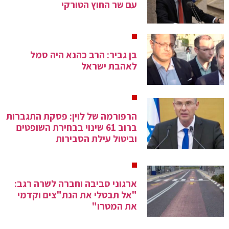
עם שר החוץ הטורקי
בן גביר: הרב כהנא היה סמל
לאהבת ישראל
הרפורמה של לוין: פסקת התגברות
ברוב 61 שינוי בבחירת השופטים
וביטול עילת הסבירות
ארגוני סביבה וחברה לשרה רגב:
"אל תבטלי את הנת"צים וקדמי
את המטרו"