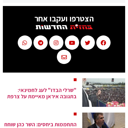
הצטרפו ועקבו אחר
"שרלי הבדו" לעג לחמינאי:
בתגובה איראן מאיימת על צרפת
התחממות ביחסים: השר כהן שוחח