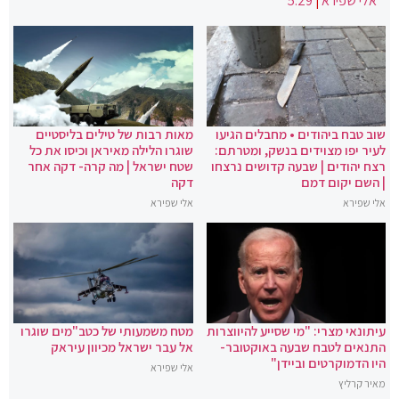
אלי שפירא
|
5:29
שוב טבח ביהודים • מחבלים הגיעו
מאות רבות של טילים בליסטיים
לעיר יפו מצוידים בנשק, ומטרתם:
שוגרו הלילה מאיראן וכיסו את כל
רצח יהודים | שבעה קדושים נרצחו
שטח ישראל | מה קרה- דקה אחר
| השם יקום דמם
דקה
אלי שפירא
אלי שפירא
עיתונאי מצרי: "מי שסייע להיווצרות
מטח משמעותי של כטב"מים שוגרו
התנאים לטבח שבעה באוקטובר-
אל עבר ישראל מכיוון עיראק
היו הדמוקרטים וביידן"
אלי שפירא
מאיר קרליץ