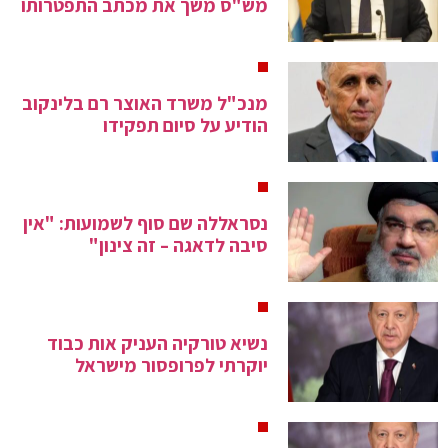
מש"ס משך את מכתב התפטרותו
מנכ"ל משרד האוצר רם בלינקוב
הודיע על סיום תפקידו
נסראללה שם סוף לשמועות: "אין
סיבה לדאגה – זה צינון"
נשיא טורקיה העניק אות כבוד
יוקרתי לפרופסור מישראל