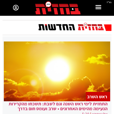
בס"ד
ראש השרב
התחזית לימי ראש השנה וגם לשבת: תשכחו מהקרירות
הנעימה מהימים האחרונים • שרב ועומס חום בדרך