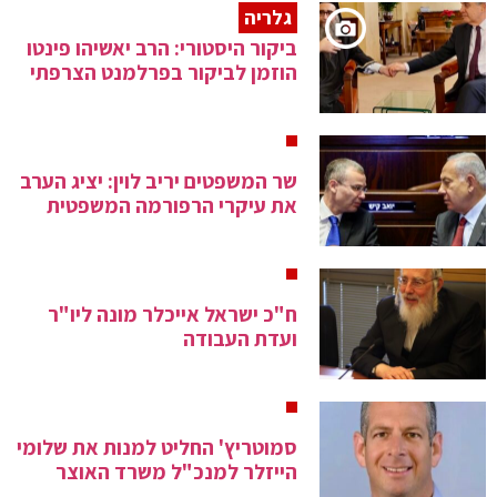
גלריה
ביקור היסטורי: הרב יאשיהו פינטו
הוזמן לביקור בפרלמנט הצרפתי
שר המשפטים יריב לוין: יציג הערב
את עיקרי הרפורמה המשפטית
ח"כ ישראל אייכלר מונה ליו"ר
ועדת העבודה
סמוטריץ' החליט למנות את שלומי
הייזלר למנכ"ל משרד האוצר