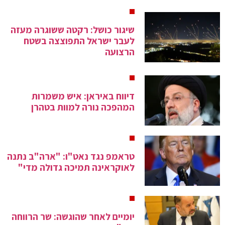
שיגור כושל: רקטה ששוגרה מעזה
לעבר ישראל התפוצצה בשטח
הרצועה
דיווח באיראן: איש משמרות
המהפכה נורה למוות בטהרן
טראמפ נגד נאט"ו: "ארה"ב נתנה
לאוקראינה תמיכה גדולה מדי"
יומיים לאחר שהוגשה: שר הרווחה