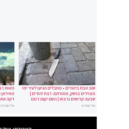
שוב טבח ביהודים • מחבלים הגיעו לעיר יפו
מאות רבו
מצוידים בנשק, ומטרתם: רצח יהודים |
מאיראן ו
שבעה קדושים נרצחו | השם יקום דמם
דקה אחר
אלי שפירא
אלי שפירא