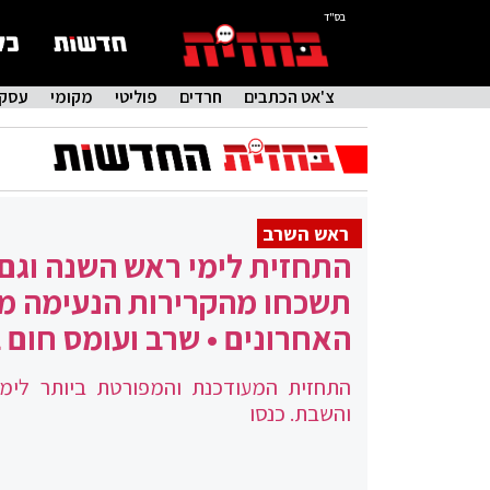
בס"ד
צ'אט הכתבים
חרדים
פוליטי
מקומי
עסקי
ראש השרב
התחזית לימי ראש השנה וגם
תשכחו מהקרירות הנעימה מ
האחרונים • שרב ועומס חום 
התחזית המעודכנת והמפורטת ביותר לימ
והשבת. כנסו