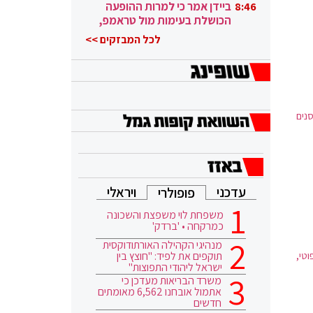
ובגבורה"
ביידן אמר כי למרות ההופעה
8:46
הכושלת בעימות מול טראמפ,
הוא ממשיך
לכל המבזקים >>
נים
עדכני
ויראלי
פופולרי
משפחת לוי משפצת והשכונה
כמרקחה • 'ברדק'
מנהיגי הקהילה האורתודוקסית
תוקפים את לפיד: "חוצץ בין
השיפוטי,
ישראל ליהודי התפוצות"
משרד הבריאות מעדכן כי
אתמול אובחנו 6,562 מאומתים
חדשים