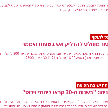
ח הנוכחי קובע כי הרכב הקבינט לא יעלה על מחצית משרי הממשלה מבלי לקבוע ב
דים ספציפציים כפי שהיה בחוק הקודם
ס לתוקף
ור מוחלט להדליק אש בשעות היממה
העובר על ההוראות צפוי למאסר של עד חצי שנה או לקנ
מהיום (שני) בשעה 16:00 ועד ליום 30.11.21 בשעה 23:00
ח ישיבת הסיעה
: "בשנות ה-30 קראו ליהודי וירוס"
אמר נתניהו "מגיעה יו״ר הקואליציה ומספרת סיפור שייתכן מאוד שלא היה ולא נ
ה להכפיש ציבור שלם, תתכבד גברת סילמן ותספק הוכחות לאירוע, או שתתנצל"