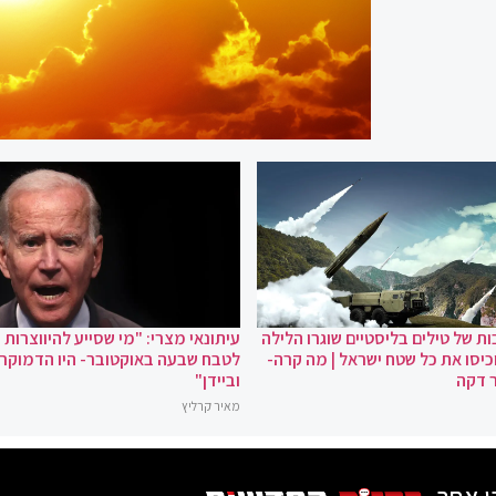
ת של טילים בליסטיים שוגרו הלילה
עיתונאי מצרי: "מי שסייע להיווצרות
כיסו את כל שטח ישראל | מה קרה-
לטבח שבעה באוקטובר- היו הדמוקר
 דקה
וביידן"
מאיר קרליץ