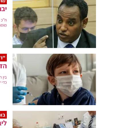
מתנ
יבר
ח"כ 
מוסר
"די
הדי
בין 
כדי 
בור
ליב