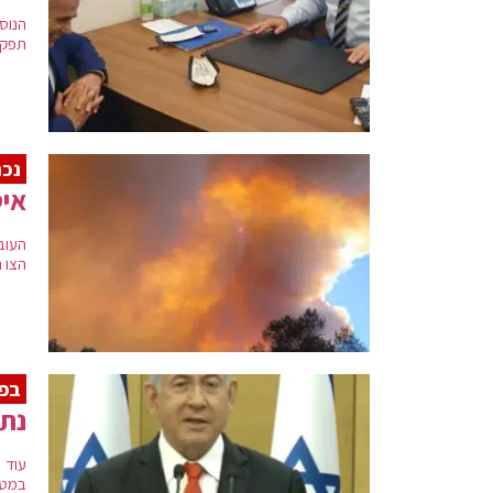
הנוס
תפקי
נכנ
איס
הצו התחיל 
בפת
נתניהו
עוד 
במטר