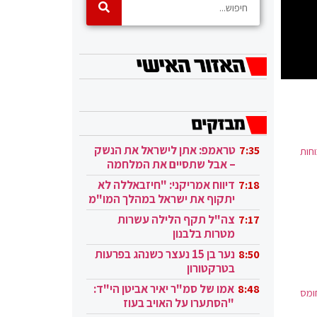
טראמפ: אתן לישראל את הנשק
7:35
חות
– אבל שתסיים את המלחמה
בעזה
דיווח אמריקני: "חיזבאללה לא
7:18
יתקוף את ישראל במהלך המו"מ
בקטאר"
צה"ל תקף הלילה עשרות
7:17
מטרות בלבנון
נער בן 15 נעצר כשנהג בפרעות
8:50
בטרקטורון
אמו של סמ"ר יאיר אביטן הי"ד:
8:48
ומס
"הסתערו על האויב בעוז