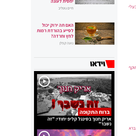
יחסית לעונה
עלי
חיים גוטליב
האם תה ירוק יכול
לסייע בהורדת רמות
לחץ וחרדה?
נועה קפלן
ס בגובה של עד 75,300 ש"ח. תוקף
ברוח התקופה
אריק חנוך בסינגל קליפ יחודי: "זה
נשבר"
ברא