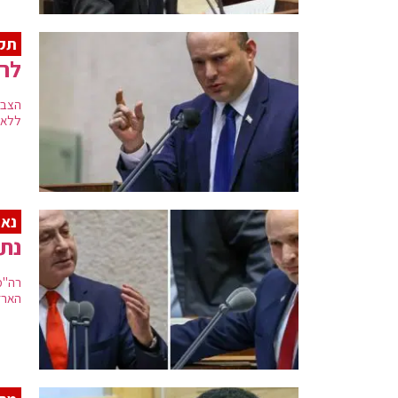
תק
לרא
ללא 
נאו
נתנ
רה"מ
הארץ"