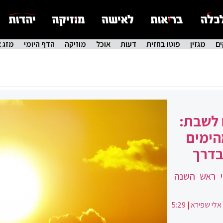
ם
מגזין
פוטו בחזית
דעות
אוכל
מוזיקה
הדף היומי
מזג א
 לשבת:
הימים
בדרך
י ראש השנה
אלי שפירא
|
5:29