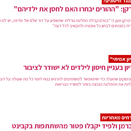
גד חיסונים?
קן: "ההורים יבחרו האם לחסן את ילדיהם"
יברקן טען כי "בטרם קבלת החלטה גורלית שתשפיע על דור שלם של מדינה, יש לנו ח
ית כמנהיגים לבחון כל אופציה ולהקשיב לכל דעה"
ון אמיתי"
ון בעניין חיסון לילדים לא ישודר לציבור
הנימוקים שהועלו: כדי שיתאפשר למשתתפים להרגיש בנוח לומר כל מה שעולה על דעת
לתת את ההמלצה הנכונה ביותר למשרד הבריאות
חים מאחריות
רמן ולפיד יקבלו פטור מהשתתפות בקבינט