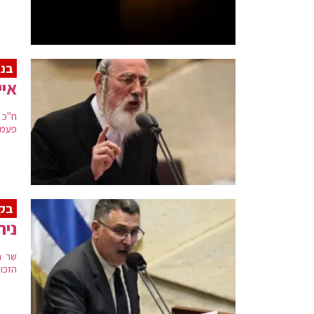
בנא
איי
ח"כ 
פעמיי
בקר
נית
הזכו