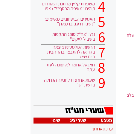
משפחת קליין מחתנת והאורחים
תוהים "מאיפה הכסף?!" • צפו
האסירים הביטחוניים מאיימים:
"נשבות רעב ברמאדן"
גנץ: "צה"ל סופג התקפות
ראש הממשלה
בשביל לייקים"
הרשות הפלסטינית: יצאה
בקריאה להתבצר בהר הבית
ביום שישי
חאן אל אחמר לא יפונה לעת
עתה
שעות אחרונות לחגיגה הגדולה
ברשת 'יש'
בלב
מטבע
שער יציג
שינוי
עדכון אחרון: