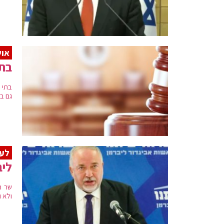
אוש
בתי
בתי 
גם בפ
לעק
ליב
שר ה
ולא 