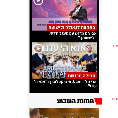
בתקווה לגאולה ולישועה
אבי הס מרגש עם סינגל חדש:
"לישועתך"
סוק
תפילה מרגשת
ארי גולדוואג & איצי קפלוביץ: "אנא ה'
עננו"
תיע