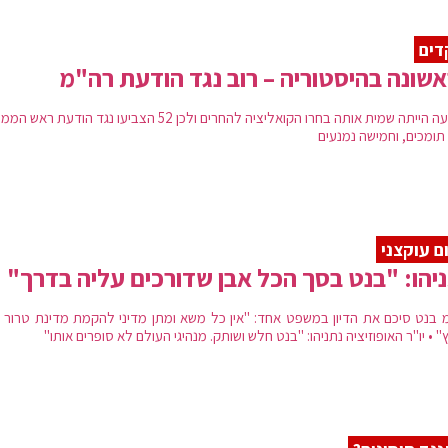
דים
שונה בהיסטוריה – רוב נגד הודעת רה"מ
הצבעה הייתה שמית אותה בחרו הקואליציה להחרים ולכן 52 הצביעו נגד הודעת 
תומכים, וחמישה נמנעים
ם עוקצני
יהו: "בנט בסך הכל אבן שדורכים עליה בדרך"
 בנט סיכם את הדיון במשפט אחד: "אין כל משא ומתן מדיני להקמת מדינת טרור 
 • יו"ר האופוזיציה נתניהו: "בנט חלש ושותק. מנהיגי העולם לא סופרים אותו"