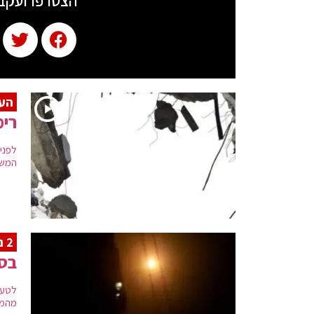
הצטרפו ועקב
הע
רימ
לפני
המשט
2 נפצעו
בסו
לטענ
מהמרח