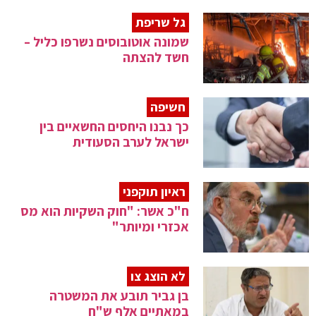
גל שריפת
שמונה אוטובוסים נשרפו כליל –
חשד להצתה
חשיפה
כך נבנו היחסים החשאיים בין
ישראל לערב הסעודית
ראיון תוקפני
ח"כ אשר: "חוק השקיות הוא מס
אכזרי ומיותר"
לא הוצג צו
בן גביר תובע את המשטרה
במאתיים אלף ש"ח