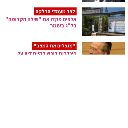
לצד מעמדי הדלקה
אלפים פקדו את "שילה הקדומה"
בל"ג בעומר
"מנצלים את המצב"
פינדרוס דורש לקיים דיון על
סחטנות הח"כים
תמיכה מהאופוזיציה
ח"כ משה גפני: "כולנו מיכאל
ביטון"
הוועדה אישרה
בדיקות אנטיגן יוכרו במוסדות