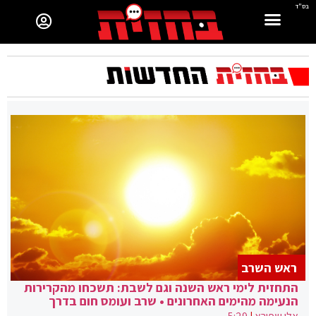
בס"ד
ראש השרב
התחזית לימי ראש השנה וגם לשבת: תשכחו מהקרירות
הנעימה מהימים האחרונים • שרב ועומס חום בדרך