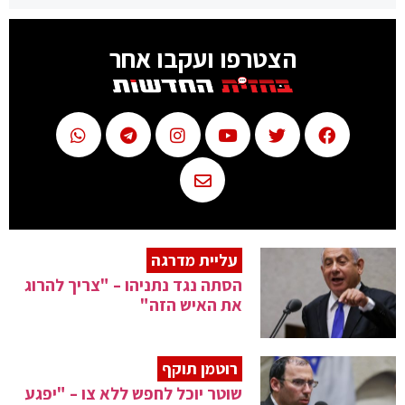
הצטרפו ועקבו אחר
עליית מדרגה
הסתה נגד נתניהו – "צריך להרוג
את האיש הזה"
רוטמן תוקף
שוטר יוכל לחפש ללא צו – "יפגע