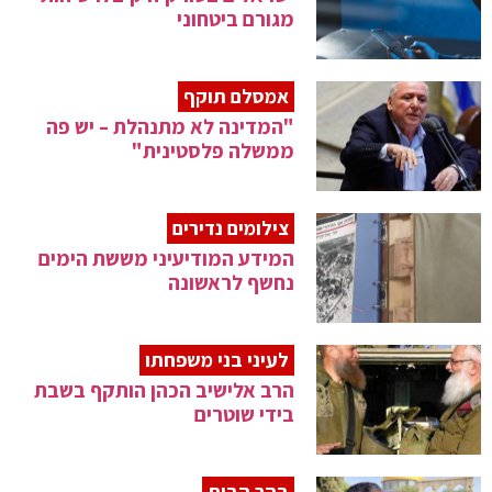
מגורם ביטחוני
אמסלם תוקף
"המדינה לא מתנהלת – יש פה
ממשלה פלסטינית"
צילומים נדירים
המידע המודיעיני מששת הימים
נחשף לראשונה
לעיני בני משפחתו
הרב אלישיב הכהן הותקף בשבת
בידי שוטרים
בהר הבית