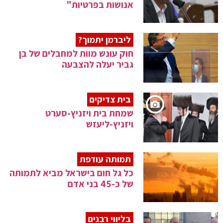
אנושות בפרטיות"
ליברמן יתמוך?
חוק עונש מוות למחבלים של בן
גביר יעלה להצבעה
בית צדיקים
שמחת בית ויזניץ-סערט
ויזניץ-ליעזש
תמותה עודפת
כל גל חום בישראל מביא לתמותה
של כ-45 בני אדם
בליווי רבנים