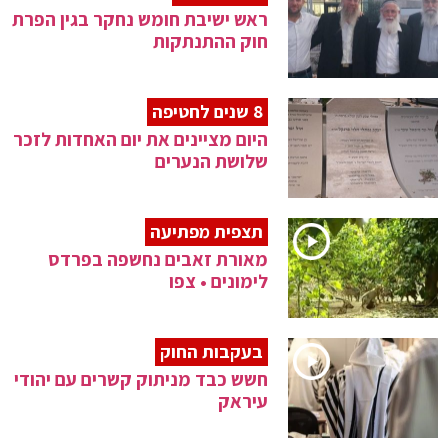
ראש ישיבת חומש נחקר בגין הפרת
חוק ההתנתקות
8 שנים לחטיפה
היום מציינים את יום האחדות לזכר
שלושת הנערים
תצפית מפתיעה
מאורת זאבים נחשפה בפרדס
לימונים • צפו
בעקבות החוק
חשש כבד מניתוק קשרים עם יהודי
עיראק