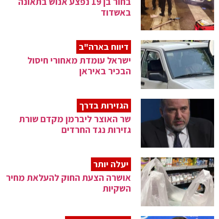
בחור בן 19 נפצע אנוש בתאונה
באשדוד
דיווח בארה"ב
ישראל עומדת מאחורי חיסול
הבכיר באיראן
הגזירות בדרך
שר האוצר ליברמן מקדם שורת
גזירות נגד החרדים
יעלה יותר
אושרה הצעת החוק להעלאת מחיר
השקיות