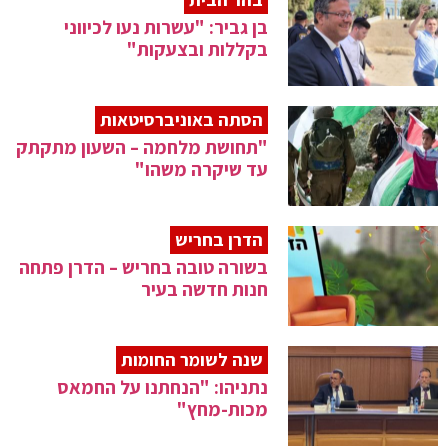
בן גביר: "עשרות נעו לכיווני
בקללות ובצעקות"
הסתה באוניברסיטאות
"תחושת מלחמה – השעון מתקתק
עד שיקרה משהו"
הדרן בחריש
בשורה טובה בחריש – הדרן פתחה
חנות חדשה בעיר
שנה לשומר החומות
נתניהו: "הנחתנו על החמאס
מכות-מחץ"