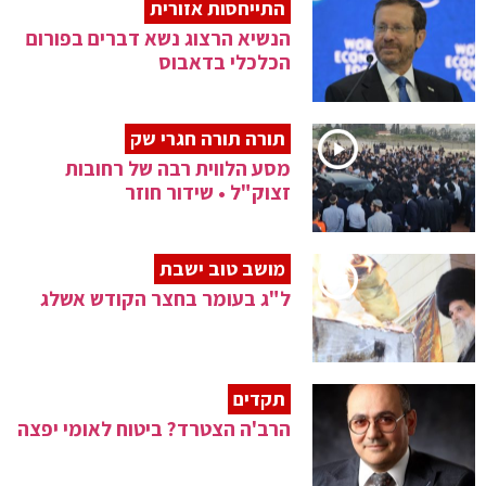
התייחסות אזורית
הנשיא הרצוג נשא דברים בפורום
הכלכלי בדאבוס
תורה תורה חגרי שק
מסע הלווית רבה של רחובות
זצוק"ל • שידור חוזר
מושב טוב ישבת
ל"ג בעומר בחצר הקודש אשלג
תקדים
הרב'ה הצטרד? ביטוח לאומי יפצה