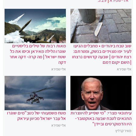
אלי שפירא
|
5:29
שוב טבח ביהודים • מחבלים הגיעו
מאות רבות של טילים בליסטיים
לעיר יפו מצוידים בנשק, ומטרתם:
שוגרו הלילה מאיראן וכיסו את כל
רצח יהודים | שבעה קדושים נרצחו
שטח ישראל | מה קרה- דקה אחר
| השם יקום דמם
דקה
אלי שפירא
אלי שפירא
עיתונאי מצרי: "מי שסייע להיווצרות
מטח משמעותי של כטב"מים שוגרו
התנאים לטבח שבעה באוקטובר-
אל עבר ישראל מכיוון עיראק
היו הדמוקרטים וביידן"
אלי שפירא
מאיר קרליץ