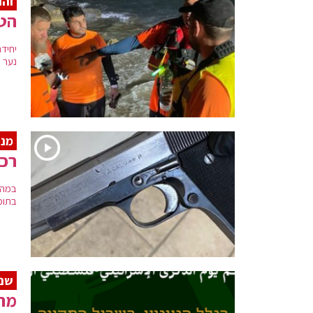
והנ
הטו
יחיד
נער 
מנע
רכב
במהל
בתוכ
שנו
מרא