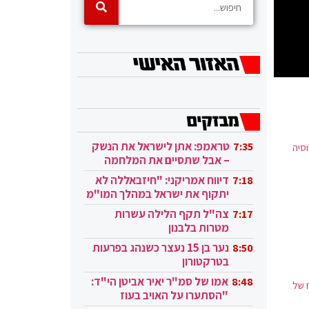
טראמפ: אתן לישראל את הנשק
7:35
סיה
– אבל שתסיים את המלחמה
בעזה
דיווח אמריקני: "חיזבאללה לא
7:18
יתקוף את ישראל במהלך המו"מ
בקטאר"
צה"ל תקף הלילה עשרות
7:17
מטרות בלבנון
נער בן 15 נעצר כשנהג בפרעות
8:50
בטרקטורון
אמו של סמ"ר יאיר אביטן הי"ד:
8:48
 של
"הסתערו על האויב בעוז