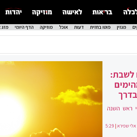
ם
מגזין
פוטו בחזית
דעות
אוכל
מוזיקה
הדף היומי
מזג א
 לשבת:
הימים
בדרך
י ראש השנה
אלי שפירא
|
5:29