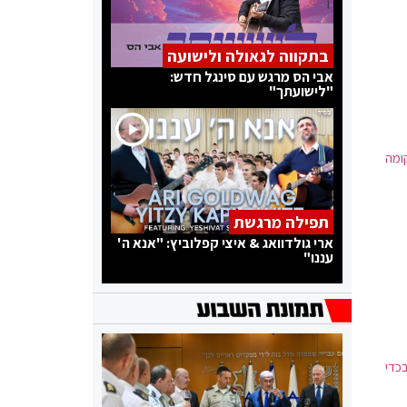
בתקווה לגאולה ולישועה
אבי הס מרגש עם סינגל חדש:
"לישועתך"
ומה
תפילה מרגשת
ארי גולדוואג & איצי קפלוביץ: "אנא ה'
עננו"
כדי