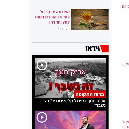
יום
האם תה ירוק יכול
לסייע בהורדת רמות
לחץ וחרדה?
נועה קפלן
ילת
ברוח התקופה
אריק חנוך בסינגל קליפ יחודי: "זה
נשבר"
אתר
ייה