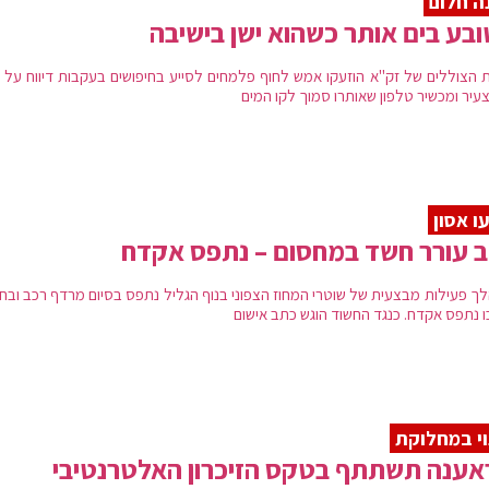
ה חלום
בע בים אותר כשהוא ישן בישיבה
ת הצוללים של זק"א הוזעקו אמש לחוף פלמחים לסייע בחיפושים בעקבות דיווח על ב
צעיר ומכשיר טלפון שאותרו סמוך לקו המים
ו אסון
 עורר חשד במחסום – נתפס אקדח
ך פעילות מבצעית של שוטרי המחוז הצפוני בנוף הגליל נתפס בסיום מרדף רכב ובחי
ו נתפס אקדח. כנגד החשוד הוגש כתב אישום
י במחלוקת
ענה תשתתף בטקס הזיכרון האלטרנטיבי