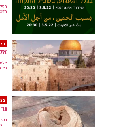
הטקס
הזיכ
קיד
אלפ
אלפי
ראש 
במה
נר חרס 
רגע 
בימי