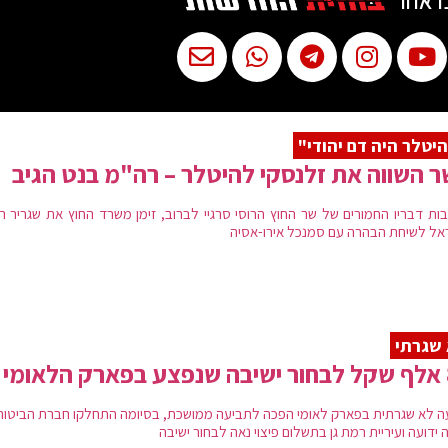
ו אחר
יטלר היה דם יהודי"
 השווה את זלנסקי להיטלר – רה"מ בנט הגיב
ות דבריו החמורים של שר החוץ הרוסי סרגיי לברוב, זימן משרד החוץ את שגריר רו
אל לשיחת הבהרה עם סמנכל אירו-אסיה
שגרתי
ומי
ה לא שגרתית בפארק לאומי הפכה לתביעה ממושכת, בסיומה התחלקו חברת הביטוח
 ידועה ועיריית רמת גן בתשלום פיצוי נאה לבחור ישיבה