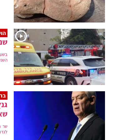
הוש
שני
בשעו
השנייה בבני
ברק
גנץ
שאר
שר ה
לגדו