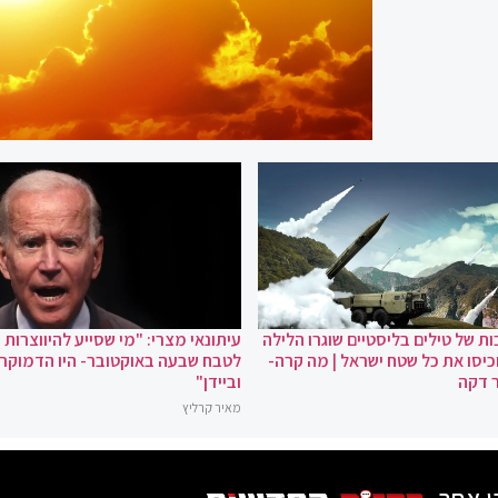
ת של טילים בליסטיים שוגרו הלילה
עיתונאי מצרי: "מי שסייע להיווצרות
כיסו את כל שטח ישראל | מה קרה-
לטבח שבעה באוקטובר- היו הדמוקר
 דקה
וביידן"
מאיר קרליץ