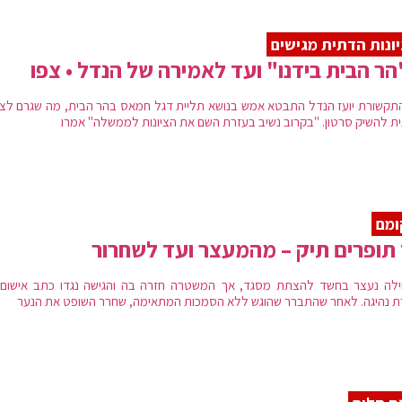
ונות הדתית מגישים
ר הבית בידנו" ועד לאמירה של הנדל • צפו
תקשורת יועז הנדל התבטא אמש בנושא תליית דגל חמאס בהר הבית, מה שגרם לציו
ת להשיק סרטון. "בקרוב נשיב בעזרת השם את הציונות לממשלה" אמרו
ומם
תופרים תיק – מהמעצר ועד לשחרור
לה נעצר בחשד להצתת מסגד, אך המשטרה חזרה בה והגישה נגדו כתב אישום ב
ת נהיגה. לאחר שהתברר שהוגש ללא הסמכות המתאימה, שחרר השופט את הנער