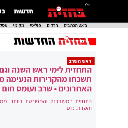
בס"ד
צ'אט הכתבים
חרדים
פוליטי
מקומי
עסקי
ראש השרב
התחזית לימי ראש השנה וגם
תשכחו מהקרירות הנעימה מ
האחרונים • שרב ועומס חום 
התחזית המעודכנת והמפורטת ביותר לימ
והשבת. כנסו