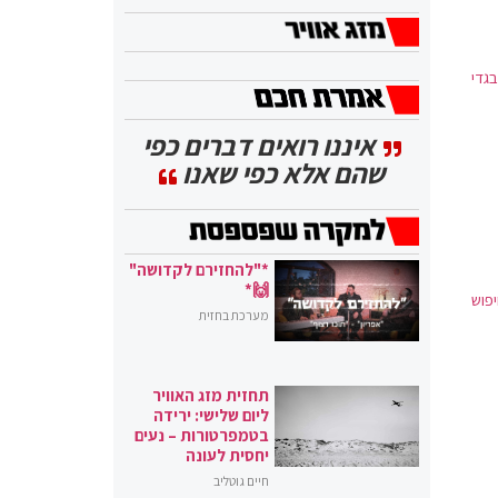
גדי
איננו רואים דברים כפי
שהם אלא כפי שאנו
*"להחזירם לקדושה"
🙌*
פוש
מערכת בחזית
תחזית מזג האוויר
ליום שלישי: ירידה
בטמפרטורות – נעים
יחסית לעונה
חיים גוטליב