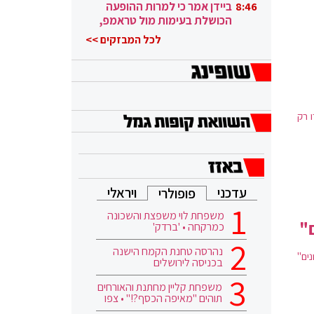
ובגבורה"
ביידן אמר כי למרות ההופעה
8:46
הכושלת בעימות מול טראמפ,
הוא ממשיך
לכל המבזקים >>
ו רק
עדכני
ויראלי
פופולרי
משפחת לוי משפצת והשכונה
"
כמרקחה • 'ברדק'
נהרסה טחנת הקמח הישנה
ים"
בכניסה לירושלים
משפחת קליין מחתנת והאורחים
תוהים "מאיפה הכסף?!" • צפו