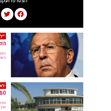
הצטרפו ועקב
"לה
השר
בעקב
בישר
לא 
80 אלף שקל לבחור ישיבה שנפצע בפארק הלא
פציע
ישיבה