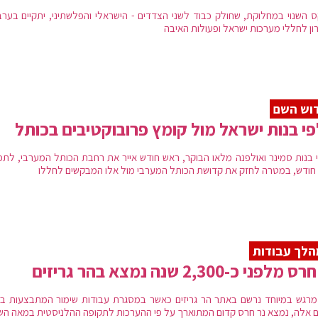
 השנוי במחלוקת, שחולק כבוד לשני הצדדים - הישראלי והפלשתיני, יתקיים בערב 
רון לחללי מערכות ישראל ופעולות האיבה
וש השם
י בנות ישראל מול קומץ פרובוקטיבים בכותל
 בנות סמינר ואולפנה מלאו הבוקר, ראש חודש אייר את רחבת הכותל המערבי, לתפ
חודש, במטרה לחזק את קדושת הכותל המערבי מול אלו המבקשים לחללו
לך עבודות
מלפני כ-2,300 שנה נמצא בהר גריזים
מרגש במיוחד נרשם באתר הר גריזים כאשר במסגרת עבודות שימור המתבצעות ב
ם אלה, נמצא נר חרס קדום המתוארך על פי ההערכות לתקופה ההלניסטית במאה השנ