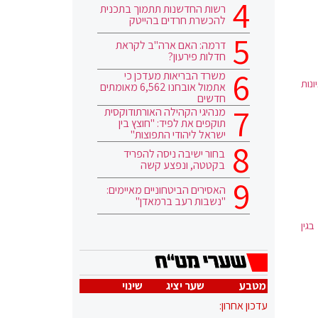
רשות החדשנות תתמוך בתכנית
להכשרת חרדים בהייטק
דרמה: האם ארה"ב לקראת
חדלות פירעון?
משרד הבריאות מעדכן כי
נות
אתמול אובחנו 6,562 מאומתים
חדשים
מנהיגי הקהילה האורתודוקסית
תוקפים את לפיד: "חוצץ בין
ישראל ליהודי התפוצות"
בחור ישיבה ניסה להפריד
בקטטה, ונפצע קשה
האסירים הביטחוניים מאיימים:
"נשבות רעב ברמאדן"
גין
מטבע
שער יציג
שינוי
עדכון אחרון: