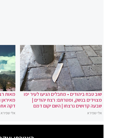
שוב טבח ביהודים • מחבלים הגיעו לעיר יפו
מאות רבו
מצוידים בנשק, ומטרתם: רצח יהודים |
מאיראן ו
שבעה קדושים נרצחו | השם יקום דמם
דקה אחר
אלי שפירא
אלי שפירא