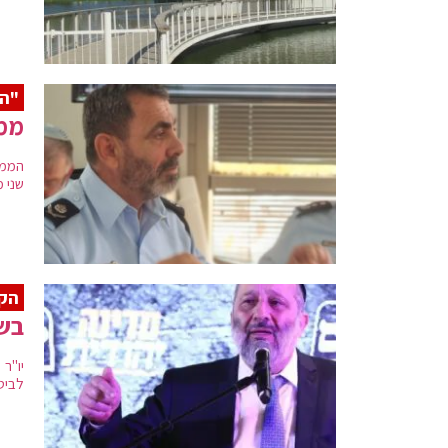
"ה
ממ"
הממו
שני 
הק
בש"
יו"ר
לביט