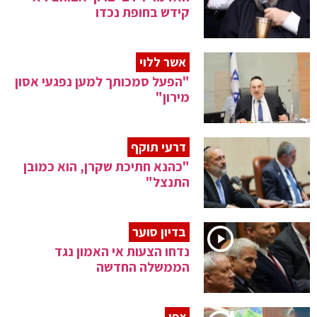
קידש בחופת נכדו
אשר ללוי
"הפעל סמכותך למען נפגעי אסון
מירון"
דרעי תוקף
"כהנא חתיכת שקרן, הוא כמובן
התנצל"
בדיון סוער
נדחו הצעות אי האמון נגד
הממשלה החדשה
צפו