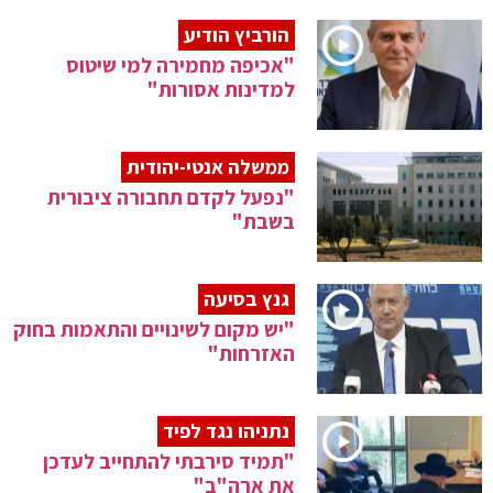
הורביץ הודיע
"אכיפה מחמירה למי שיטוס
למדינות אסורות"
ממשלה אנטי-יהודית
"נפעל לקדם תחבורה ציבורית
בשבת"
גנץ בסיעה
"יש מקום לשינויים והתאמות בחוק
האזרחות"
נתניהו נגד לפיד
"תמיד סירבתי להתחייב לעדכן
את ארה"ב"