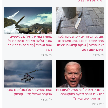
אלי שפירא
|
5:29
שוב טבח ביהודים • מחבלים הגיעו
מאות רבות של טילים בליסטיים
לעיר יפו מצוידים בנשק, ומטרתם:
שוגרו הלילה מאיראן וכיסו את כל
רצח יהודים | שבעה קדושים נרצחו
שטח ישראל | מה קרה- דקה אחר
| השם יקום דמם
דקה
אלי שפירא
אלי שפירא
עיתונאי מצרי: "מי שסייע להיווצרות
מטח משמעותי של כטב"מים שוגרו
התנאים לטבח שבעה באוקטובר-
אל עבר ישראל מכיוון עיראק
היו הדמוקרטים וביידן"
אלי שפירא
מאיר קרליץ