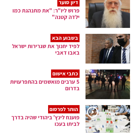
דיון סוער
פרוש ליו"ר: "את מתנהגת כמו
ילדה קטנה"
בשבוע הבא
לפיד יחנוך את שגרירות ישראל
באבו דאבי
כתבי אישום
5 ערבים מואשמים בהתפרעויות
בדרום
הותר לפרסום
פוענח לינץ' ביהודי שהיה בדרך
לביתו בעכו