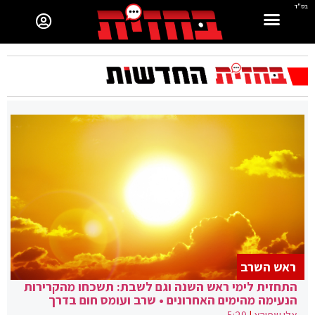
בס"ד
ראש השרב
התחזית לימי ראש השנה וגם לשבת: תשכחו מהקרירות
הנעימה מהימים האחרונים • שרב ועומס חום בדרך