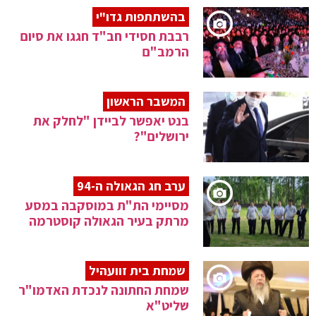
בהשתתפות גדו"י
רבבת חסידי חב"ד חגגו את סיום
הרמב"ם
המשבר הראשון
בנט יאפשר לביידן "לחלק את
ירושלים"?
ערב חג הגאולה ה-94
מסיימי הת"ת במוסקבה במסע
מרתק בעיר הגאולה קוסטרמה
שמחת בית זוועהיל
שמחת החתונה לנכדת האדמו"ר
שליט"א