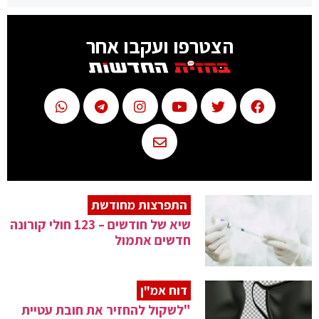
הצטרפו ועקבו אחר
התפרצות מחודשת
שיא של חודשים – 123 חולי קורונה
חדשים אתמול
דוח אמ"ן
"לשקול להחזיר את חובת עטיית