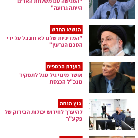
"הפגישה עם משלחת האו"ם
הייתה גרועה"
הנשיא החדש
"המדיניות שלנו לא תוגבל על ידי
הסכם הגרעין"
בועדת הכספים
אושר מינוי גיל סגל לתפקיד
מנכ"ל הכנסת
גנץ הנחה
להיערך לחידוש יכולות הבידוק של
פקע"ר