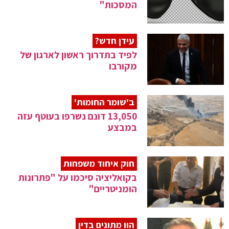
המסכות"
עידן חדש?
לפיד בתדרוך ראשון לארגון של
מקורבו
ב'שומר החומות'
13,050 דונם נשרפו בעוטף עזה
במבצע
חוק איחוד משפחות
בקואליציה סיכמו על "פתרונות
הומניטריים"
הוו מתונים בדין