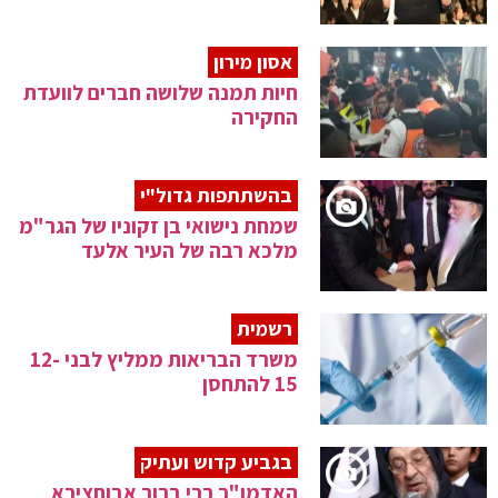
אסון מירון
חיות תמנה שלושה חברים לוועדת
החקירה
בהשתתפות גדול"י
שמחת נישואי בן זקוניו של הגר"מ
מלכא רבה של העיר אלעד
רשמית
משרד הבריאות ממליץ לבני 12-
15 להתחסן
בגביע קדוש ועתיק
האדמו"ר רבי ברוך אבוחצירא