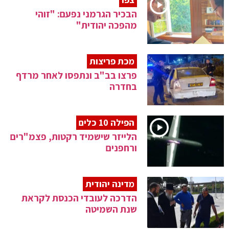
הבכיר הגרמני נפעם: "זוהי
מהפכה יהודית"
מכת פריצות
פרצו בב"ב ונתפסו לאחר מרדף
בחדרה
הפילה 10 כלים
הלייזר שישמיד רקטות, פצמ"רים
ורחפנים
מדינה יהודית
הדרכה לעובדי הכנסת לקראת
שנת השמיטה