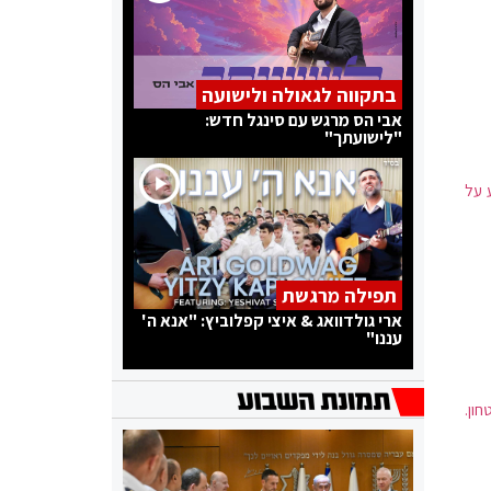
בתקווה לגאולה ולישועה
אבי הס מרגש עם סינגל חדש:
"לישועתך"
 על
תפילה מרגשת
ארי גולדוואג & איצי קפלוביץ: "אנא ה'
עננו"
חות הביטחון.