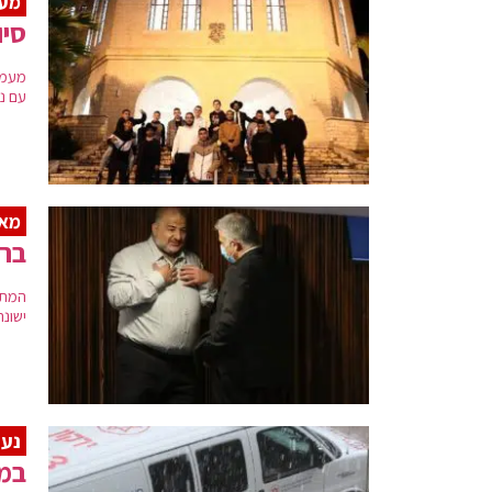
מע
סיו
מעמד
עם נע
מאי
ברע
המתי
ישונ
נער
במד