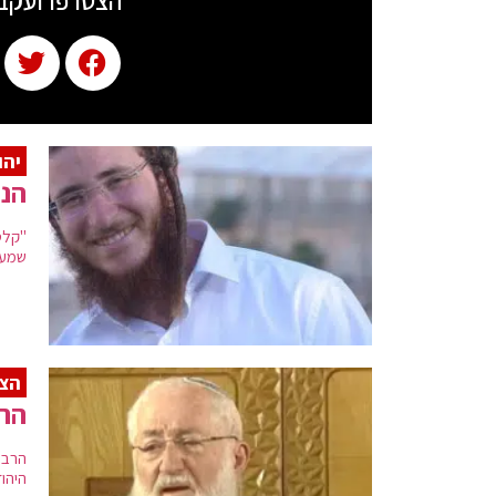
הצטרפו ועקב
יהו
הנה
"קלטת
שמעתי
הצי
הרב
הרב 
היהודי בח