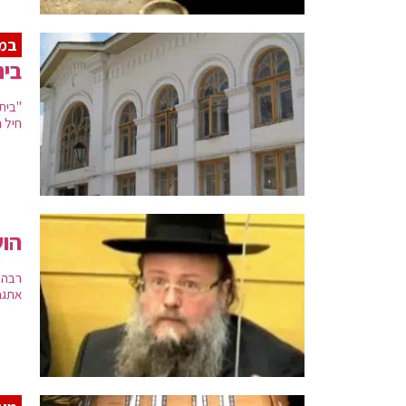
במט
ביה
חיל ה
הוש
רבה 
אתגר