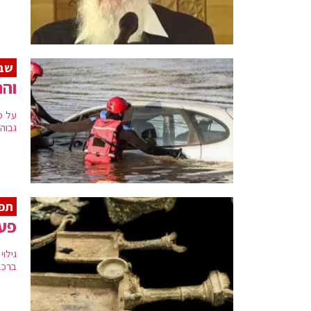
שבו
והר
על פ
גבוהי
תפי
פעי
גילו
ברכב