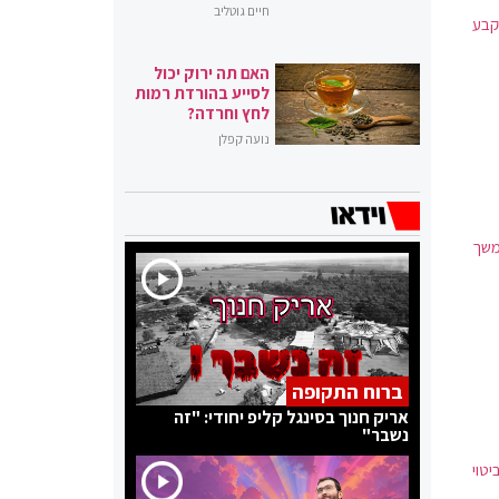
חיים גוטליב
קבע
האם תה ירוק יכול
לסייע בהורדת רמות
לחץ וחרדה?
נועה קפלן
משך
ברוח התקופה
אריק חנוך בסינגל קליפ יחודי: "זה
נשבר"
טוי