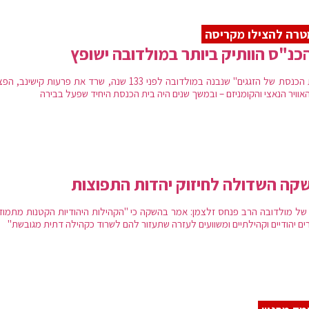
רה להצילו מקריסה
כנ"ס הוותיק ביותר במולדובה ישופץ
"בית הכנסת של הזגגים" שנבנה במולדובה לפני 133 שנה, שרד את פרעות קישינב
אוויר הנאצי והקומניזם – ובמשך שנים היה בית הכנסת היחיד שפעל בבירה
קה השדולה לחיזוק יהדות התפוצות
של מולדובה הרב פנחס זלצמן: אמר בהשקה כי "הקהילות היהודיות הקטנות מתמוד
ים יהודיים וקהילתיים ומשוועים לעזרה שתעזור להם לשרוד כקהילה דתית מגובשת"