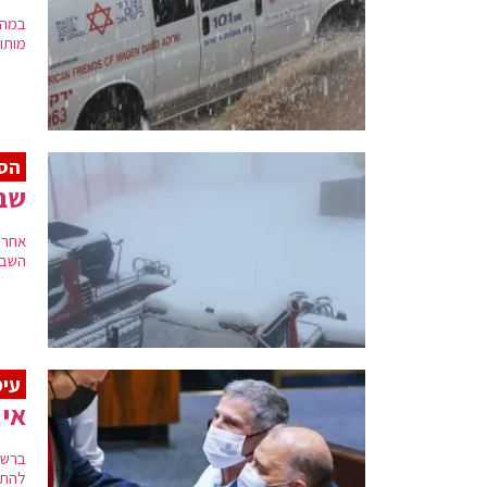
במהל
מותו
הס
שבו
אחרי
השבו
עימ
אי 
ברשי
להתנ