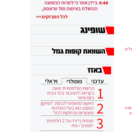
ובגבורה"
ביידן אמר כי למרות ההופעה
8:46
הכושלת בעימות מול טראמפ,
הוא ממשיך
לכל המבזקים >>
לים
עדכני
ויראלי
פופולרי
הרשות הפלסטינית: יצאה
בקריאה להתבצר בהר הבית
ביום שישי
הייעוץ המשפטי לכנסת: "התיקון
המוצע הוא בעל השלכות
היו
משטריות מרחיקות לכת"
ת
תצפית נדירה על 2 דולפינים
'מגובנן' • צפו