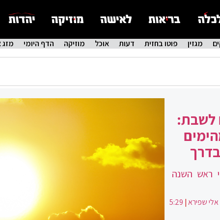
ם
מגזין
פוטו בחזית
דעות
אוכל
מוזיקה
הדף היומי
מזג א
 לשבת:
הימים
בדרך
י ראש השנה
אלי שפירא
|
5:29