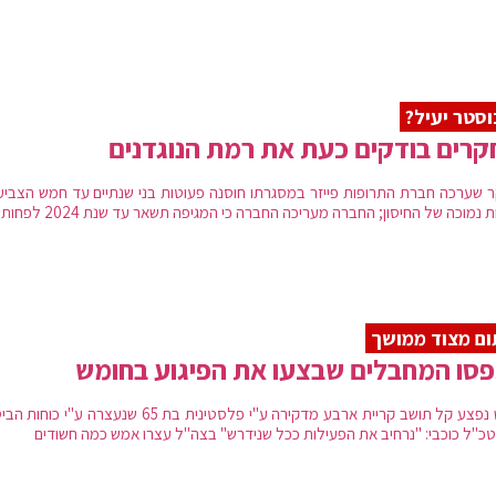
סטר יעיל?
רים בודקים כעת את רמת הנוגדנים
 שערכה חברת התרופות פייזר במסגרתו חוסנה פעוטות בני שנתיים עד חמש הצביע
ת נמוכה של החיסון; החברה מעריכה החברה כי המגיפה תשאר עד שנת 2024 לפחות
ם מצוד ממושך
סו המחבלים שבצעו את הפיגוע בחומש
אמש נפצע קל תושב קריית ארבע מדקירה ע"י פלסטינית בת 65 שנעצרה ע"י כו
כ"ל כוכבי: "נרחיב את הפעילות ככל שנידרש" בצה"ל עצרו אמש כמה חשודים