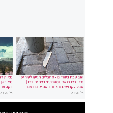
שוב טבח ביהודים • מחבלים הגיעו לעיר יפו
מאות רבו
מצוידים בנשק, ומטרתם: רצח יהודים |
מאיראן ו
שבעה קדושים נרצחו | השם יקום דמם
דקה אחר
אלי שפירא
אלי שפירא