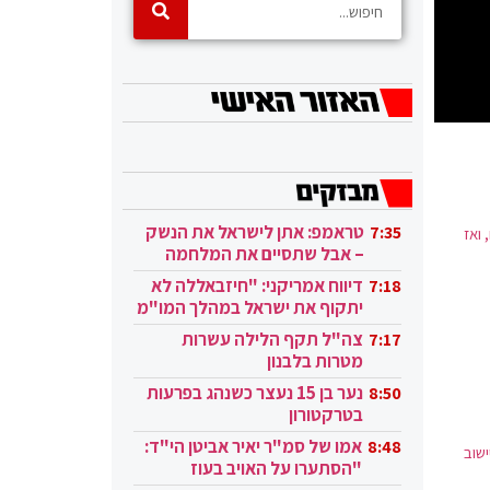
טראמפ: אתן לישראל את הנשק
7:35
 ואז
– אבל שתסיים את המלחמה
בעזה
דיווח אמריקני: "חיזבאללה לא
7:18
יתקוף את ישראל במהלך המו"מ
בקטאר"
צה"ל תקף הלילה עשרות
7:17
מטרות בלבנון
נער בן 15 נעצר כשנהג בפרעות
8:50
בטרקטורון
אמו של סמ"ר יאיר אביטן הי"ד:
8:48
שוב
"הסתערו על האויב בעוז