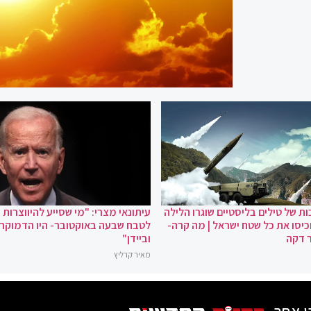
ת של טילים בליסטיים שוגרו הלילה
עיתונאי מצרי: "מי שסייע להיווצרות
כיסו את כל שטח ישראל | מה קרה-
לטבח שבעה באוקטובר- היו הדמוקר
 דקה
וביידן"
מאיר קרליץ