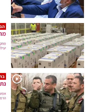
הבו
מחק
מחקר
יעילו
בתו
נתפ
הרמט