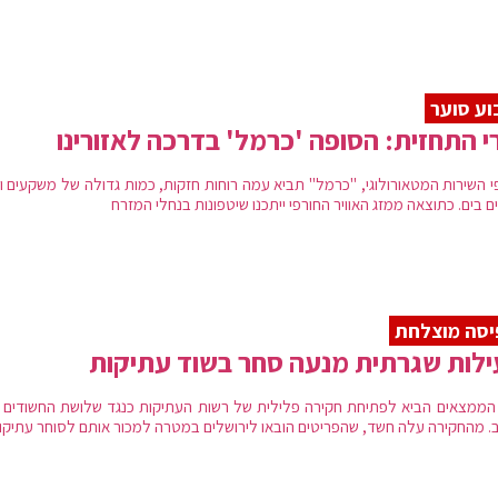
ע סוער
י התחזית: הסופה 'כרמל' בדרכה לאזורינו
י השירות המטאורולוגי, "כרמל" תביא עמה רוחות חזקות, כמות גדולה של משקעים וג
ם בים. כתוצאה ממזג האוויר החורפי ייתכנו שיטפונות בנחלי המזרח
סה מוצלחת
לות שגרתית מנעה סחר בשוד עתיקות
י הממצאים הביא לפתיחת חקירה פלילית של רשות העתיקות כנגד שלושת החשודים ש
. מהחקירה עלה חשד, שהפריטים הובאו לירושלים במטרה למכור אותם לסוחר עתיקו