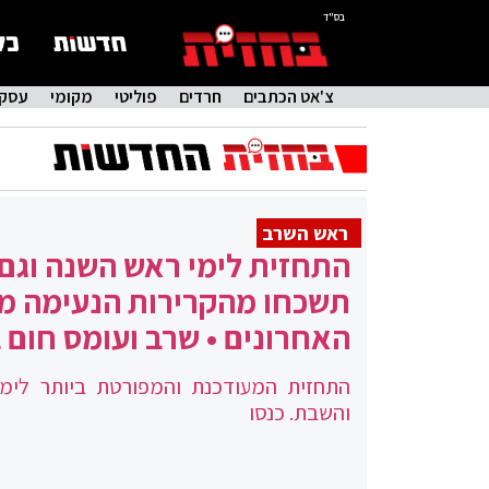
בס"ד
צ'אט הכתבים
חרדים
פוליטי
מקומי
עסקי
ראש השרב
התחזית לימי ראש השנה וגם
תשכחו מהקרירות הנעימה מ
האחרונים • שרב ועומס חום 
התחזית המעודכנת והמפורטת ביותר לימ
והשבת. כנסו