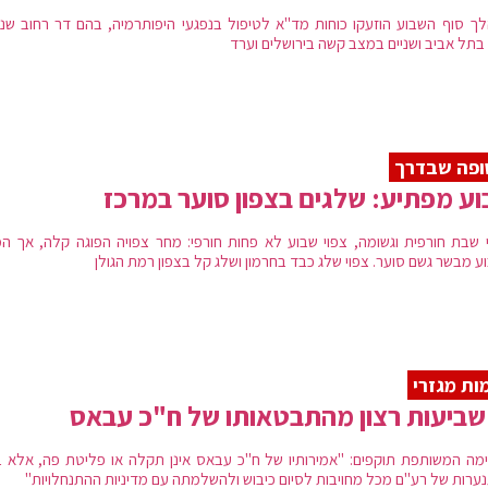
ך סוף השבוע הוזעקו כוחות מד"א לטיפול בנפגעי היפותרמיה, בהם דר רחוב שנ
 בתל אביב ושניים במצב קשה בירושלים וערד
ופה שבדרך
ע מפתיע: שלגים בצפון סוער במרכז
 שבת חורפית וגשומה, צפוי שבוע לא פחות חורפי: מחר צפויה הפוגה קלה, אך ה
ע מבשר גשם סוער. צפוי שלג כבד בחרמון ושלג קל בצפון רמת הגולן
ות מגזרי
שביעות רצון מהתבטאותו של ח"כ עבאס
מה המשותפת תוקפים: "אמירותיו של ח"כ עבאס אינן תקלה או פליטת פה, אלא בי
ערות של רע"ם מכל מחויבות לסיום כיבוש ולהשלמתה עם מדיניות ההתנחלויות"