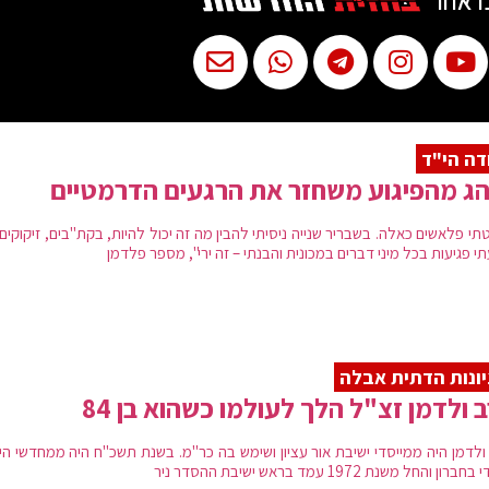
ו אחר
דה הי"ד
ג מהפיגוע משחזר את הרגעים הדרמטיים
י פלאשים כאלה. בשבריר שנייה ניסיתי להבין מה זה יכול להיות, בקת"בים, זיקוקים,
 פגיעות בכל מיני דברים במכונית והבנתי – זה ירי", מספר פלדמן
ונות הדתית אבלה
 ולדמן זצ"ל הלך לעולמו כשהוא בן 84
ולדמן היה ממייסדי ישיבת אור עציון ושימש בה כר"מ. בשנת תשכ"ח היה ממחדשי היי
ברון והחל משנת 1972 עמד בראש ישיבת ההסדר ניר