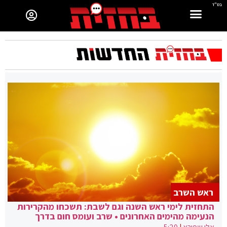
בס"ד
ראש השרב
התחזית לימי ראש השנה וגם לשבת: תשכחו מהקרירות
הנעימה מהימים האחרונים • שרב ועומס חום בדרך