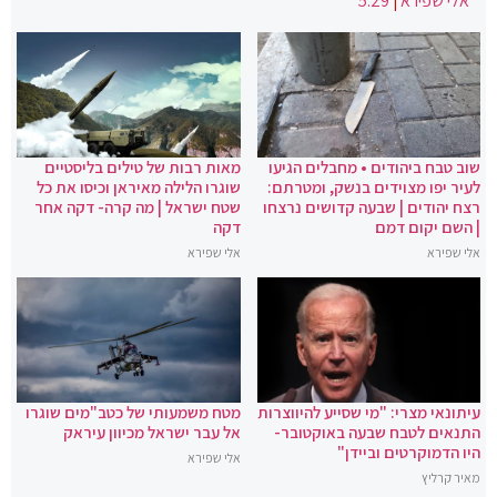
אלי שפירא
|
5:29
שוב טבח ביהודים • מחבלים הגיעו
מאות רבות של טילים בליסטיים
לעיר יפו מצוידים בנשק, ומטרתם:
שוגרו הלילה מאיראן וכיסו את כל
רצח יהודים | שבעה קדושים נרצחו
שטח ישראל | מה קרה- דקה אחר
| השם יקום דמם
דקה
אלי שפירא
אלי שפירא
עיתונאי מצרי: "מי שסייע להיווצרות
מטח משמעותי של כטב"מים שוגרו
התנאים לטבח שבעה באוקטובר-
אל עבר ישראל מכיוון עיראק
היו הדמוקרטים וביידן"
אלי שפירא
מאיר קרליץ