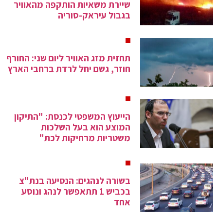
שיירת משאיות הותקפה מהאוויר
בגבול עיראק-סוריה
תחזית מזג האוויר ליום שני: החורף
חוזר, גשם יחל לרדת ברחבי הארץ
הייעוץ המשפטי לכנסת: "התיקון
המוצע הוא בעל השלכות
משטריות מרחיקות לכת"
בשורה לנהגים: הנסיעה בנת"צ
בכביש 1 תתאפשר לנהג ונוסע
אחד