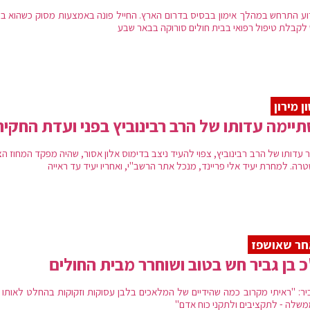
וע התרחש במהלך אימון בבסיס בדרום הארץ. החייל פונה באמצעות מסוק כשהוא ב
 לקבלת טיפול רפואי בבית חולים סורוקה בבאר שבע
ן מירון
יימה עדותו של הרב רבינוביץ בפני ועדת החקיר
עדותו של הרב רבינוביץ, צפוי להעיד ניצב בדימוס אלון אסור, שהיה מפקד המחוז הצ
ה. למחרת יעיד אלי פריינד, מנכל אתר הרשב"י, ואחריו יעיד עד ראייה
חר שאושפז
 בן גביר חש בטוב ושוחרר מבית החולים
ביר: "ראיתי מקרוב כמה שהידיים של המלאכים בלבן עסוקות וזקוקות בהחלט לאותו ס
שלה - לתקציבים ולתקני כוח אדם"