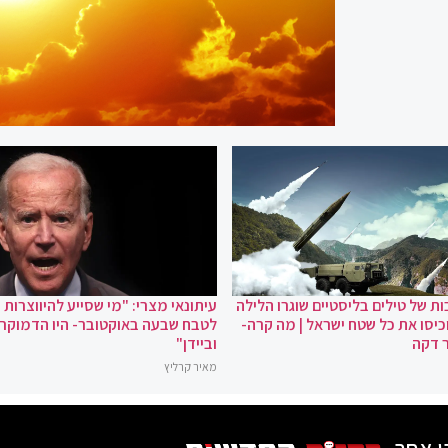
ת של טילים בליסטיים שוגרו הלילה
עיתונאי מצרי: "מי שסייע להיווצרות
כיסו את כל שטח ישראל | מה קרה-
לטבח שבעה באוקטובר- היו הדמוקר
 דקה
וביידן"
מאיר קרליץ