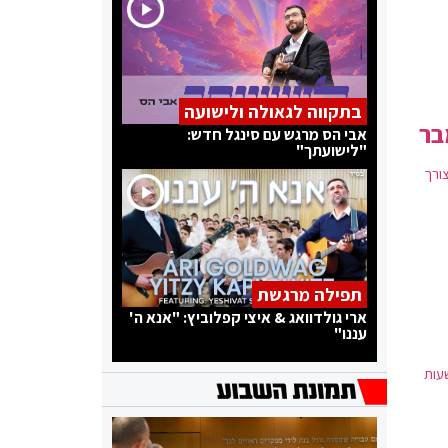
בתקווה לגאולה ולישועה
אבי הס מרגש עם סינגל חדש:
"לישועתך"
ורך
תפילה מרגשת
ארי גולדוואג & איצי קפלוביץ: "אנא ה'
עננו"
רשו החוזרים להציג תוצאת בדיקת קורונה שלילית שבוצעה עד 72 שעות