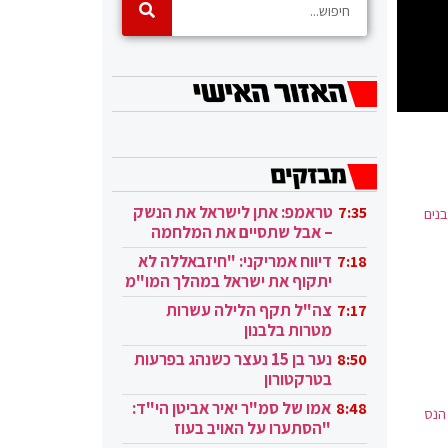
טראמפ: אתן לישראל את הנשק
7:35
נים
– אבל שתסיים את המלחמה
בעזה
דיווח אמריקני: "חיזבאללה לא
7:18
יתקוף את ישראל במהלך המו"מ
בקטאר"
צה"ל תקף הלילה עשרות
7:17
מטרות בלבנון
נער בן 15 נעצר כשנהג בפרעות
8:50
בטרקטורון
אמו של סמ"ר יאיר אביטן הי"ד:
8:48
הנס
"הסתערו על האויב בעוז