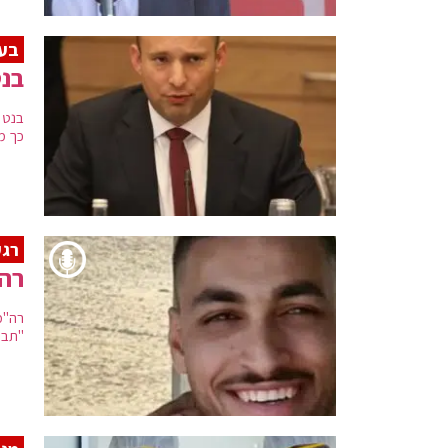
בעק
בנט
בנט 
כך מ
רגע
רה"
רה"מ
"תבו