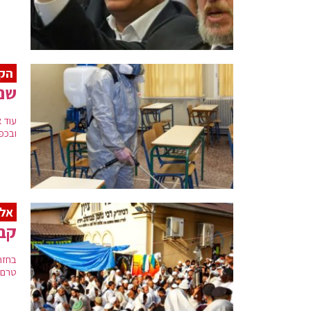
הקב
שנת
עוד 
ובכפו
אל 
קבי
טרם 