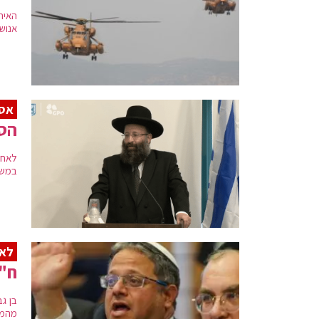
האיר
אנוש
אסו
הסת
לאחר 
במשטר
לא
ח"כ
בן ג
מהממ