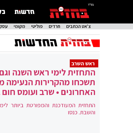
בס"ד
צ'אט הכתבים
חרדים
פוליטי
מקומי
עסקי
ראש השרב
התחזית לימי ראש השנה וגם
תשכחו מהקרירות הנעימה מ
האחרונים • שרב ועומס חום 
התחזית המעודכנת והמפורטת ביותר לימ
והשבת. כנסו