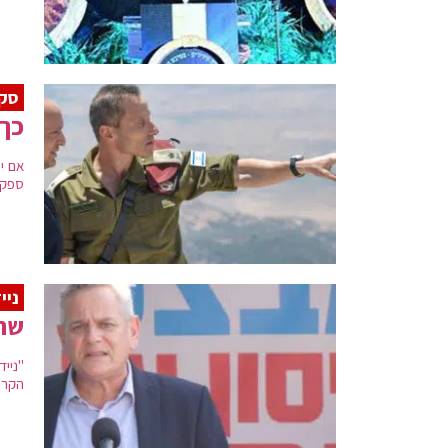
סקי
כך 
אם י
ספק ר
ניי
שר 
"ניי
הקרוב