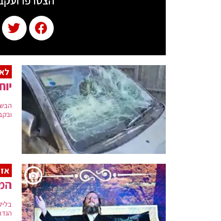
הצטרפו ועקב
לא
יוח
הבשו
ובקב
אזמ
המש
בליל
הגדו