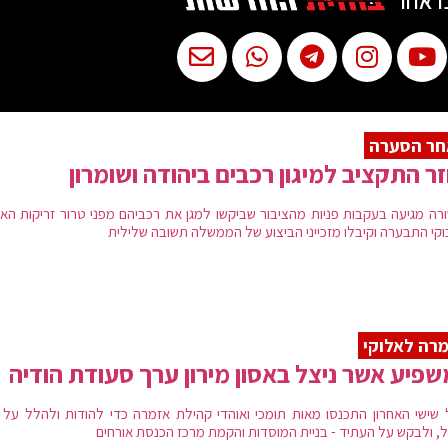
ו אחר
חר הסערה
זר התקציב למיגון רכבים ביהודה ושומרון
רה מגיעה בעקבות פניות מהציבור שביקשו למגן את רכביהם מפני טרור זריקות האב
וקי התבערה וקיבלו מזכייני הביצוע של הממשלה תשובה שלילית
רה לאלוקי
פיע אשר ניצל באסון מירון ערך סעודת הודיה
 שישי האחרון התכנסו מאות תומכי ואוהדי קהילת אזמרה כדי להודות ולהלל על 
ל, ולבקש על העתיד - בניית המוסדות והקמת מרכז הכנסת אורחים