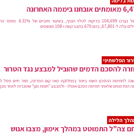
מת בלימה
אובחנו ביממה האחרונה
אתמול נערכו 104,699 בדיקות לגילוי הנגיף, בשיעור חיוביים 
67,801, בהם 670 במצב קשה ו-108 מונשמים
ור הפלשתיני
רה להסכם הדמים שהוביל למבצע נגד הטרור
 שנה לחתימת ההסכם השנוי ביותר במחלוקת מאז קום המדינה, חוזר חיים פסל לר
ה המדממים שלאחר חתימת הסכם אוסלו - ולמבצע "חומת מגן" שהוכרזה לאחר מכן
הלך הלילה
ם צה"ל התמוטט במהלך אימון, מצבו אנוש