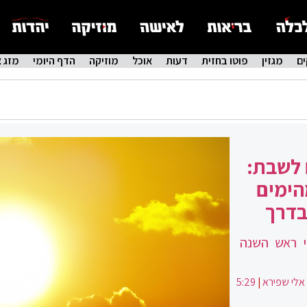
ם
מגזין
פוטו בחזית
דעות
אוכל
מוזיקה
הדף היומי
מזג א
 לשבת:
הימים
בדרך
י ראש השנה
אלי שפירא
|
5:29