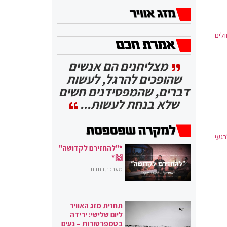
של 6.31%. מספר החולים
מצליחנים הם אנשים
שהופכים להרגל, לעשות
דברים, שהמפסידנים חשים
שלא בנחת לעשות...
געי
*"להחזירם לקדושה"
🙌*
מערכת בחזית
תחזית מזג האוויר
ליום שלישי: ירידה
בטמפרטורות – נעים