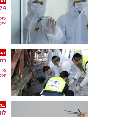
מג
6,474 מאומתים 
הפעילים עלה ל-
הטר
בחז
28
האימ
במ
לוח