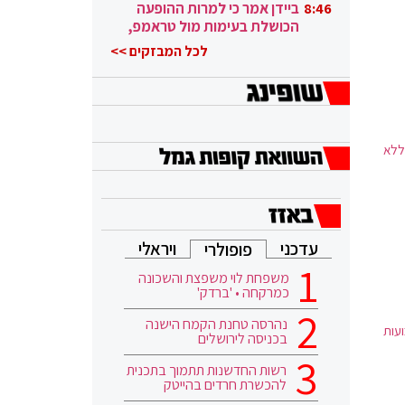
ובגבורה"
ביידן אמר כי למרות ההופעה
8:46
הכושלת בעימות מול טראמפ,
הוא ממשיך
לכל המבזקים >>
 ללא
עדכני
ויראלי
פופולרי
משפחת לוי משפצת והשכונה
כמרקחה • 'ברדק'
נהרסה טחנת הקמח הישנה
ועות
בכניסה לירושלים
רשות החדשנות תתמוך בתכנית
להכשרת חרדים בהייטק