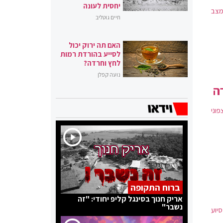
יחסית לעונה
מצב
חיים גוטליב
האם תה ירוק יכול
לסייע בהורדת רמות
לחץ וחרדה?
נועה קפלן
ה
פוני
ברוח התקופה
אריק חנוך בסינגל קליפ יחודי: "זה
נשבר"
יוע