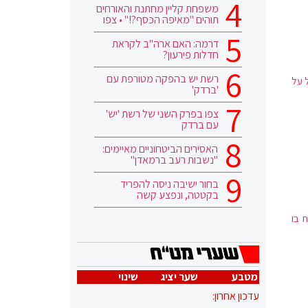
משפחת קליין מחתנת והאורחים
תוהים "מאיפה הכסף?!" • צפו
דרמה: האם ארה"ב לקראת
חדלות פירעון?
רשת יש בהפקה מטורפת עם
 על
'ברדק'
צפו בפרק השני של רשת 'יש'
עם ברדק
האסירים הביטחוניים מאיימים:
"נשבות רעב ברמאדן"
בחור ישיבה ניסה להפריד
בקטטה, ונפצע קשה
ח בו
מטבע
שער יציג
שינוי
עדכון אחרון: