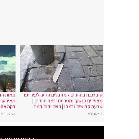
שוב טבח ביהודים • מחבלים הגיעו לעיר יפו
מאות רבו
מצוידים בנשק, ומטרתם: רצח יהודים |
מאיראן ו
שבעה קדושים נרצחו | השם יקום דמם
דקה אחר
אלי שפירא
אלי שפירא