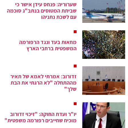
שערוריה: פנחס עידן אישר כי
שביתת המטוסים בנתב"ג סוכמה
עם לשכת נתניהו
מחאות בעד ונגד הרפורמה
המשפטית ברחבי הארץ
זדורוב: אמרתי לאמא של תאיר
מההתחלה "לא הרגתי את הבת
שלך"
יו"ר ועדת החוקה: "זיכוי זדורוב
מוכיח שחייבים רפורמה משפטית"