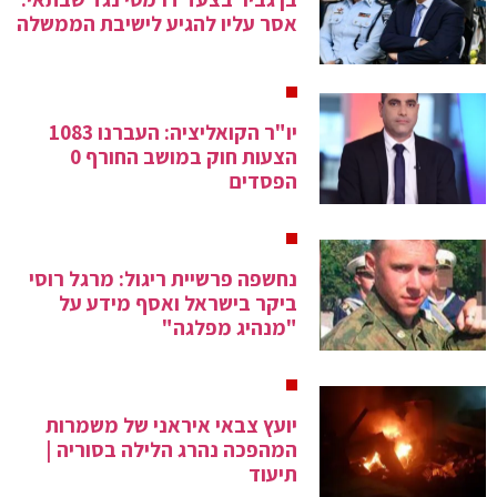
אסר עליו להגיע לישיבת הממשלה
יו"ר הקואליציה: העברנו 1083
הצעות חוק במושב החורף 0
הפסדים
נחשפה פרשיית ריגול: מרגל רוסי
ביקר בישראל ואסף מידע על
"מנהיג מפלגה"
יועץ צבאי איראני של משמרות
המהפכה נהרג הלילה בסוריה |
תיעוד