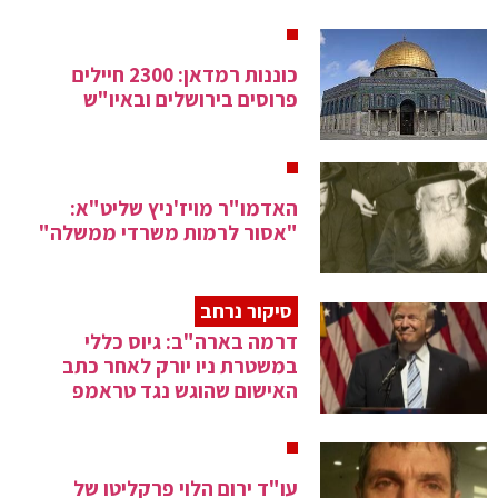
כוננות רמדאן: 2300 חיילים
פרוסים בירושלים ובאיו"ש
האדמו"ר מויז'ניץ שליט"א:
"אסור לרמות משרדי ממשלה"
סיקור נרחב
דרמה בארה"ב: גיוס כללי
במשטרת ניו יורק לאחר כתב
האישום שהוגש נגד טראמפ
עו"ד ירום הלוי פרקליטו של