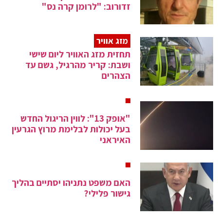
זדורוב: "לרומן קרה נס"
מזג אוויר
תחזית מזג האוויר ליום שישי
ושבת: קריר מהרגיל, גשם עד
הצהרים
"אופק 13": לווין הריגול החדש
בעל יכולות לבלימת מרוץ הגרעין
האיראני
האם משפט נתניהו יסתיים בהליך
גישור פלילי?