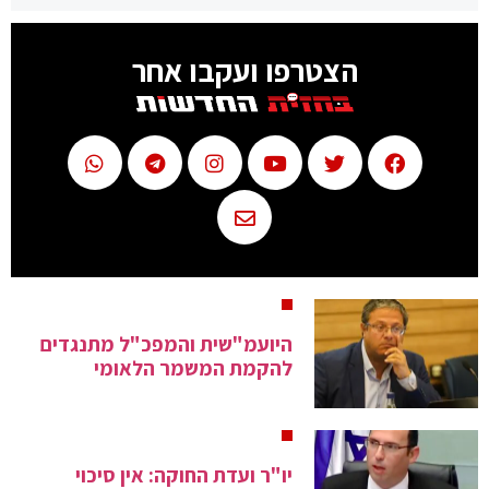
הצטרפו ועקבו אחר
היועמ"שית והמפכ"ל מתנגדים
להקמת המשמר הלאומי
יו"ר ועדת החוקה: אין סיכוי