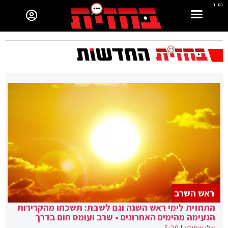
בס"ד
ראש השרב
התחזית לימי ראש השנה וגם לשבת: תשכחו מהקרירות
הנעימה מהימים האחרונים • שרב ועומס חום בדרך