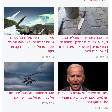
אלי שפירא
|
5:29
שוב טבח ביהודים • מחבלים הגיעו
מאות רבות של טילים בליסטיים
לעיר יפו מצוידים בנשק, ומטרתם:
שוגרו הלילה מאיראן וכיסו את כל
רצח יהודים | שבעה קדושים נרצחו
שטח ישראל | מה קרה- דקה אחר
| השם יקום דמם
דקה
אלי שפירא
אלי שפירא
עיתונאי מצרי: "מי שסייע להיווצרות
מטח משמעותי של כטב"מים שוגרו
התנאים לטבח שבעה באוקטובר-
אל עבר ישראל מכיוון עיראק
היו הדמוקרטים וביידן"
אלי שפירא
מאיר קרליץ