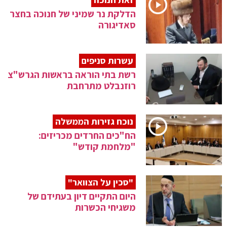
הדלקת נר שמיני של חנוכה בחצר
סאדיגורה
עשרות סניפים
רשת בתי הוראה בראשות הגרש"צ
רוזנבלט מתרחבת
נוכח גזירות הממשלה
הח"כים החרדים מכריזים:
"מלחמת קודש"
"סכין על הצוואר"
היום התקיים דיון בעתידם של
משגיחי הכשרות