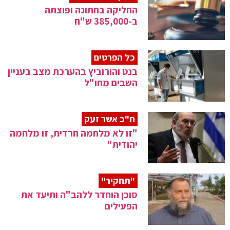
החליקה בחתונה ופוצתה
ב-385,000 ש"ח
כל הפרטים
בנט והורוביץ בהערכת מצב בעניין
השבים מחו"ל
ח"כ אשר זעק
"זו לא מלחמה חרדית, זו מלחמה
יהודית"
"תחקיר"
סוכן הוחדר ללהב"ה ותיעד את
הפעילים