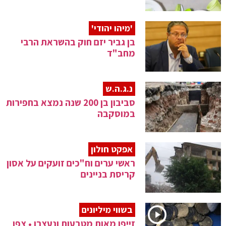
'מיהו יהודי'
בן גביר יזם חוק בהשראת הרבי
מחב"ד
נ.ג.ה.ש
סביבון בן 200 שנה נמצא בחפירות
במוסקבה
אפקט חולון
ראשי ערים וח"כים זועקים על אסון
קריסת בניינים
בשווי מיליונים
זייפו מאות מטבעות ונעצרו • צפו