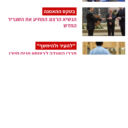
בטקס ההאמנה
הנשיא הרצוג הפתיע את השגריר
החדש
"להעיר ולהיחשף"
חברי הוועדה לביטחון פנים סיירו
בכלא עופר
עוסקי תורתך
מסיבת חנוכה למשתתפי "אבות
ובנים" במוסקבה
קידום שת"פ
ישראל-קפריסין-יוון יערכו מפגש