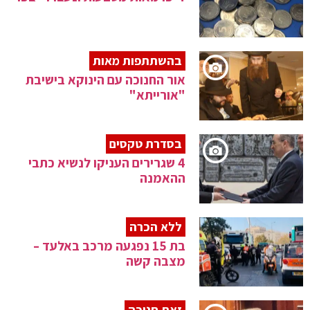
בהשתתפות מאות
אור החנוכה עם הינוקא בישיבת
"אורייתא"
בסדרת טקסים
4 שגרירים העניקו לנשיא כתבי
ההאמנה
ללא הכרה
בת 15 נפגעה מרכב באלעד –
מצבה קשה
זאת חנוכה