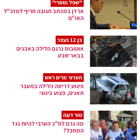
"שפל מוסרי"
ארדן במכתב תגובה חריף למזכ"ל
האו"ם
בן 12 נעצר
אוטובוס נרגם הלילה באבנים
בבאר שבע
הטרור מרים ראש
פיגוע דריסה הלילה במעבר
תאנים, פצוע בינוני
טור דעה
מה גרם לח"כ הערבי להיות נגד
המחבל?