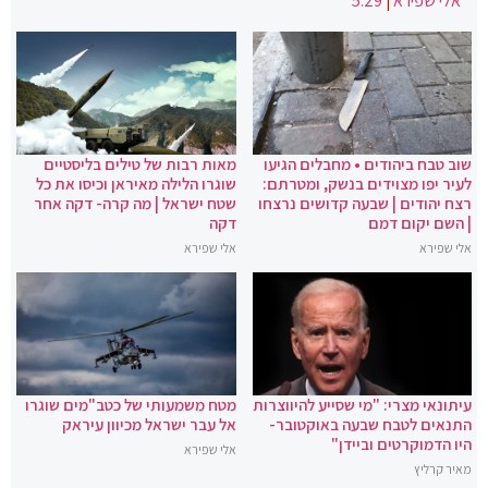
אלי שפירא
|
5:29
שוב טבח ביהודים • מחבלים הגיעו
מאות רבות של טילים בליסטיים
לעיר יפו מצוידים בנשק, ומטרתם:
שוגרו הלילה מאיראן וכיסו את כל
רצח יהודים | שבעה קדושים נרצחו
שטח ישראל | מה קרה- דקה אחר
| השם יקום דמם
דקה
אלי שפירא
אלי שפירא
עיתונאי מצרי: "מי שסייע להיווצרות
מטח משמעותי של כטב"מים שוגרו
התנאים לטבח שבעה באוקטובר-
אל עבר ישראל מכיוון עיראק
היו הדמוקרטים וביידן"
אלי שפירא
מאיר קרליץ