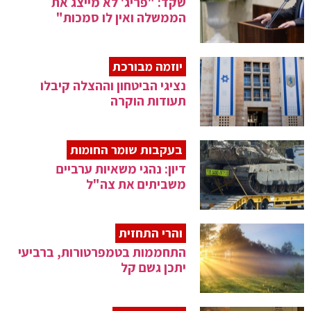
שקד: "פריג' לא מייצג את
הממשלה ואין לו סמכות"
יוזמה מבורכת
נציגי הביטחון וההצלה קיבלו
תעודות הוקרה
בעקבות שומר החומות
דיון: נהגי משאיות ערביים
משביתים את צה"ל
והרי התחזית
התחממות בטמפרטורות, ברביעי
יתכן גשם קל