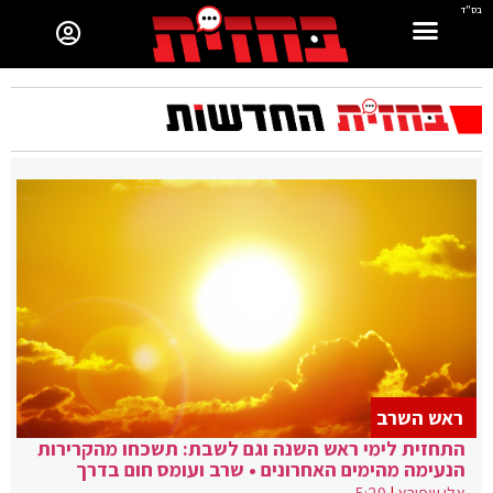
בס"ד
ראש השרב
התחזית לימי ראש השנה וגם לשבת: תשכחו מהקרירות
הנעימה מהימים האחרונים • שרב ועומס חום בדרך