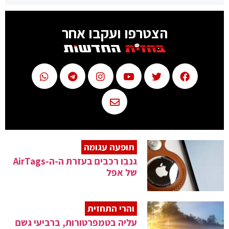
הצטרפו ועקבו אחר
תופעה עגומה
גנבו רכבים בעזרת ה-ה-AirTags
של אפל
והרי התחזית
עליה בטמפרטורות, ברביעי גשם