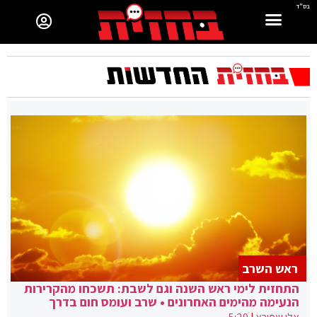
בס"ד
ראש השרב
התחזית לימי ראש השנה וגם לשבת: תשכחו מהקרירות
הנעימה מהימים האחרונים • שרב ועומס חום בדרך