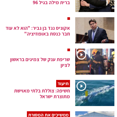
ברית מילה בגיל 96
אקוניס נגד בן גביר: "הוא לא עוד
חבר כנסת באופוזיציה"
שריפת ענק של צמיגים בראשון
לציון
תיעוד
חשיפה: צוללת בלתי מאוישת
מתוצרת ישראל
ממשיכים את המסורת