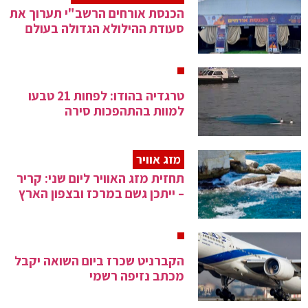
הכנסת אורחים הרשב"י תערוך את
סעודת ההילולא הגדולה בעולם
טרגדיה בהודו: לפחות 21 טבעו
למוות בהתהפכות סירה
מזג אוויר
תחזית מזג האוויר ליום שני: קריר
– ייתכן גשם במרכז ובצפון הארץ
הקברניט שכרז ביום השואה יקבל
מכתב נזיפה רשמי