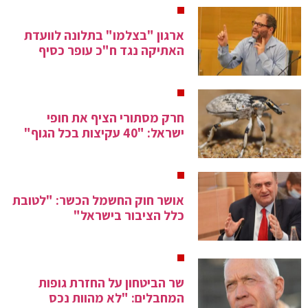
ארגון "בצלמו" בתלונה לוועדת
האתיקה נגד ח"כ עופר כסיף
חרק מסתורי הציף את חופי
ישראל: "40 עקיצות בכל הגוף"
אושר חוק החשמל הכשר: "לטובת
כלל הציבור בישראל"
שר הביטחון על החזרת גופות
המחבלים: "לא מהוות נכס