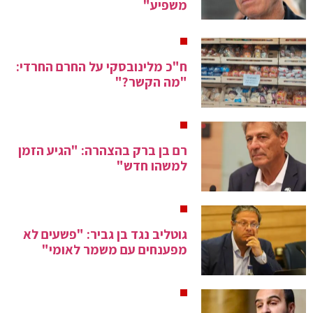
משפיע"
ח"כ מלינובסקי על החרם החרדי:
"מה הקשר?"
רם בן ברק בהצהרה: "הגיע הזמן
למשהו חדש"
גוטליב נגד בן גביר: "פשעים לא
מפענחים עם משמר לאומי"