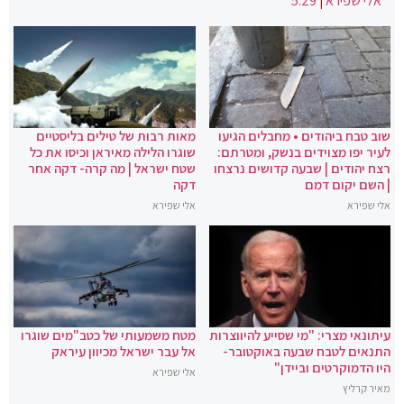
אלי שפירא
|
5:29
שוב טבח ביהודים • מחבלים הגיעו
מאות רבות של טילים בליסטיים
לעיר יפו מצוידים בנשק, ומטרתם:
שוגרו הלילה מאיראן וכיסו את כל
רצח יהודים | שבעה קדושים נרצחו
שטח ישראל | מה קרה- דקה אחר
| השם יקום דמם
דקה
אלי שפירא
אלי שפירא
עיתונאי מצרי: "מי שסייע להיווצרות
מטח משמעותי של כטב"מים שוגרו
התנאים לטבח שבעה באוקטובר-
אל עבר ישראל מכיוון עיראק
היו הדמוקרטים וביידן"
אלי שפירא
מאיר קרליץ