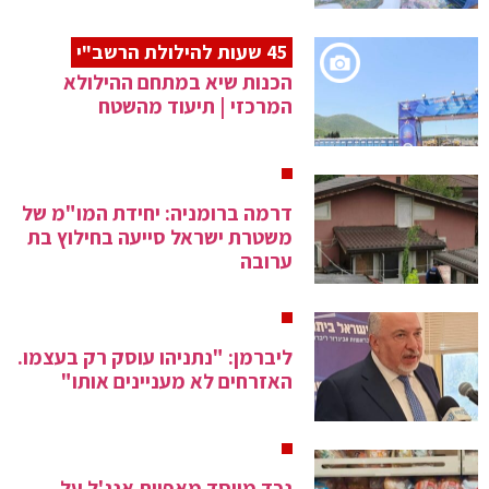
45 שעות להילולת הרשב"י
הכנות שיא במתחם ההילולא
המרכזי | תיעוד מהשטח
דרמה ברומניה: יחידת המו"מ של
משטרת ישראל סייעה בחילוץ בת
ערובה
ליברמן: "נתניהו עוסק רק בעצמו.
האזרחים לא מעניינים אותו"
נכד מייסד מאפיית אנג'ל על