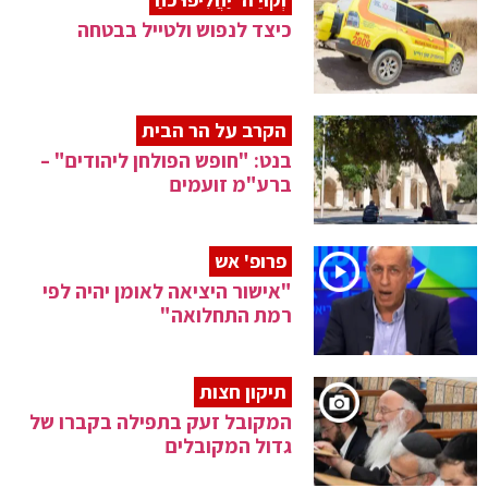
כיצד לנפוש ולטייל בבטחה
הקרב על הר הבית
בנט: "חופש הפולחן ליהודים" –
ברע"מ זועמים
פרופ' אש
"אישור היציאה לאומן יהיה לפי
רמת התחלואה"
תיקון חצות
המקובל זעק בתפילה בקברו של
גדול המקובלים