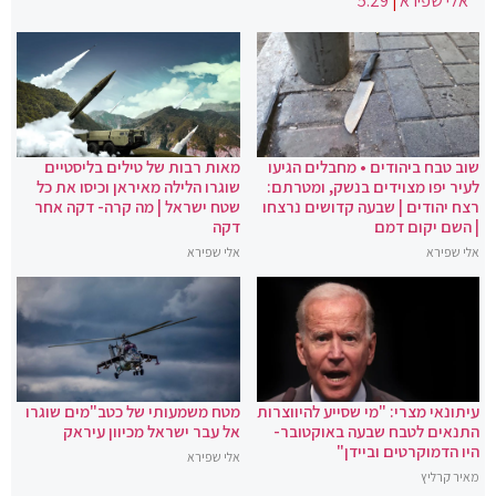
אלי שפירא
|
5:29
שוב טבח ביהודים • מחבלים הגיעו
מאות רבות של טילים בליסטיים
לעיר יפו מצוידים בנשק, ומטרתם:
שוגרו הלילה מאיראן וכיסו את כל
רצח יהודים | שבעה קדושים נרצחו
שטח ישראל | מה קרה- דקה אחר
| השם יקום דמם
דקה
אלי שפירא
אלי שפירא
עיתונאי מצרי: "מי שסייע להיווצרות
מטח משמעותי של כטב"מים שוגרו
התנאים לטבח שבעה באוקטובר-
אל עבר ישראל מכיוון עיראק
היו הדמוקרטים וביידן"
אלי שפירא
מאיר קרליץ