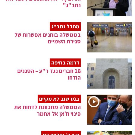
נתב"ג"
מחדל נתב"ג
בממשלה בוחנים אפשרות של
סגירת השמיים
דרמה בחיפה
18 חברים נגד ר"ע – הסגנים
הודחו
בנט שוב לא מקיים
הממשלה מתכוונת לדחות את
פינוי ח'אן אל אחמר
וְקוֹיֵ ה' יַחֲלִיפוּ כֹחַ