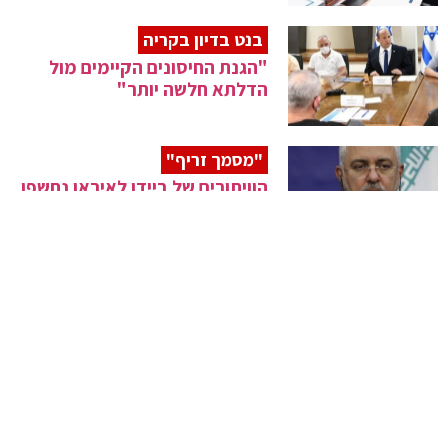
בנט בדיון בקריה
"הגנת החיסונים הקיימים מול
הדלתא חלשה יותר"
"מסמך זריף"
הוויתורים של ביידן לאיראן נחשפו
ארגון ציוני אמריקה
"לפיד – שיחקת לידי שונאי
ישראל"
"מנדלבליט נעלם"
הקואליציה תנסה לקדם שוב את