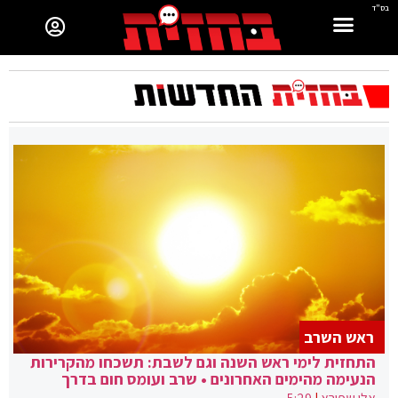
בס"ד
ראש השרב
התחזית לימי ראש השנה וגם לשבת: תשכחו מהקרירות
הנעימה מהימים האחרונים • שרב ועומס חום בדרך