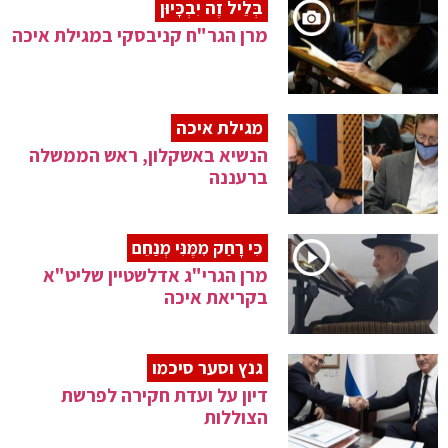
בְּלֵיל זֶה יִבְכָּיוּן
מרן הגר"ח קניבסקי במגילת איכה
מגילת איכה
הנשיא באשקלון, ראש הממשלה
ברעננה
כִּי רָחַק מִמֶּנִּי מְנַחֵם
מרן הגרי"ג אדלשטיין שליט"א
בקריאת איכה
גנץ וסער סיכמו
דיון על ועדת חקירה לפרשת
הצוללות