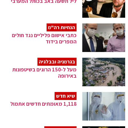
ליל תשעה באב בכותל המערבי
הנחיות רה"מ
כתבי אישום פליליים נגד חולים
המפרים בידוד
בגרמניה ובבלגיה
מעל ל-150 הרוגים בשיטפונות
באירופה
שיא חדש
1,118 מאומתים חדשים אתמול