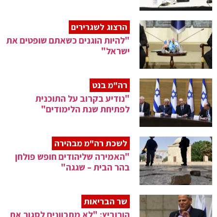
הרצוג לשגרירים
"להיות הוגנים כשאתם שופטים את
ישראל"
רה"מ בנט
"נודיע בקרוב על התוכנית
לפתיחת שנת הלימודים"
לשכת רה"מ מבהירה
"האמירה שליהודים חופש פולחן
בהר הבית – שגגה"
שר הבריאות
הורוביץ: "לא מתכוונים לסגור את