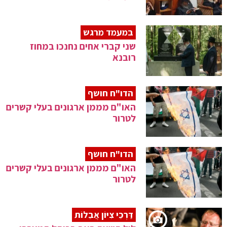
במעמד מרגש
שני קברי אחים נחנכו במחוז
רובנא
הדו"ח חושף
האו"ם מממן ארגונים בעלי קשרים
לטרור
הדו"ח חושף
האו"ם מממן ארגונים בעלי קשרים
לטרור
דַּרְכֵי צִיּוֹן אֲבֵלוֹת