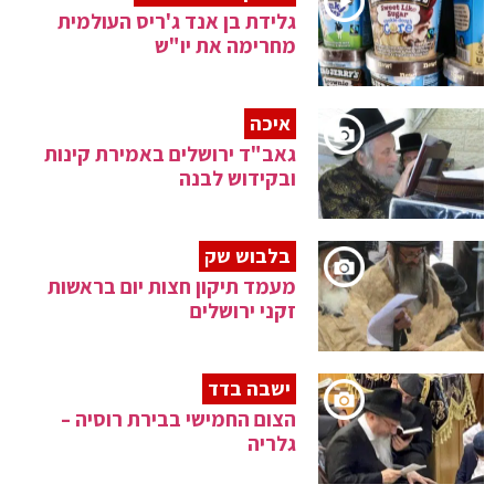
גלידת בן אנד ג'ריס העולמית
מחרימה את יו"ש
איכה
גאב"ד ירושלים באמירת קינות
ובקידוש לבנה
בלבוש שק
מעמד תיקון חצות יום בראשות
זקני ירושלים
ישבה בדד
הצום החמישי בבירת רוסיה –
גלריה