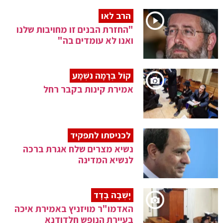
הרב לאו
"החזרת הבנים זו מחויבות שלנו
ואנו לא עומדים בה"
קוֹל בְּרָמָה נִשְׁמָע
אמירת קינות בקבר רחל
לכניסתו לתפקיד
נשיא מצרים שלח אגרת ברכה
לנשיא המדינה
יָשְׁבָה בָדָד
האדמו"ר מויזניץ באמירת איכה
בעיירת הנופש חלדודנא