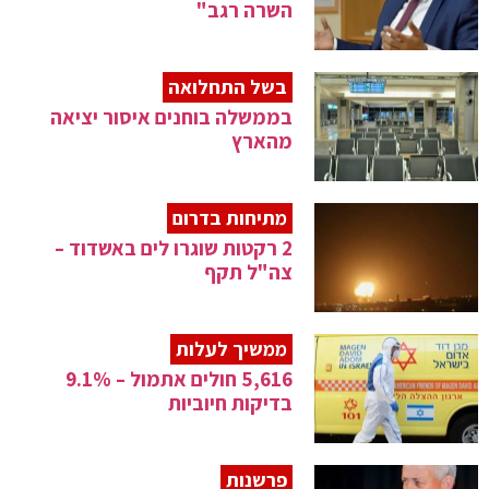
השרה רגב"
בשל התחלואה
בממשלה בוחנים איסור יציאה
מהארץ
מתיחות בדרום
2 רקטות שוגרו לים באשדוד –
צה"ל תקף
ממשיך לעלות
5,616 חולים אתמול – 9.1%
בדיקות חיוביות
פרשנות