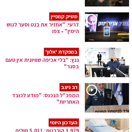
משיק קמפיין
דרעי: "אחזיר את בנט וסער לגוש
הימין" • צפו
במפקדת 'אלון'
גנץ: "בלי אכיפה שוויונית אין טעם
בסגר"
רב ניצב
המפכ"ל הנכנס: "מודע לכובד
האחריות"
העדכון היומי
3,979 קורבנות; 5,011 חולים