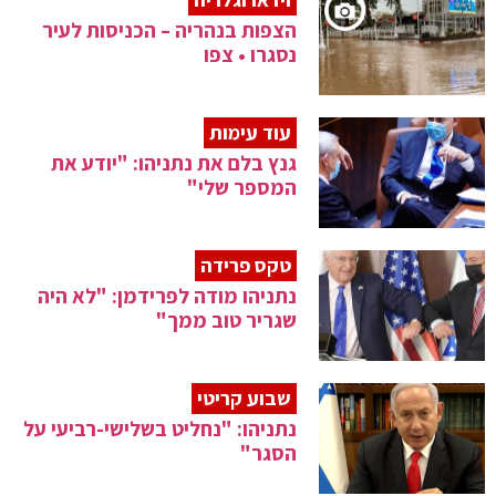
הצפות בנהריה – הכניסות לעיר
נסגרו • צפו
עוד עימות
גנץ בלם את נתניהו: "יודע את
המספר שלי"
טקס פרידה
נתניהו מודה לפרידמן: "לא היה
שגריר טוב ממך"
שבוע קריטי
נתניהו: "נחליט בשלישי-רביעי על
הסגר"