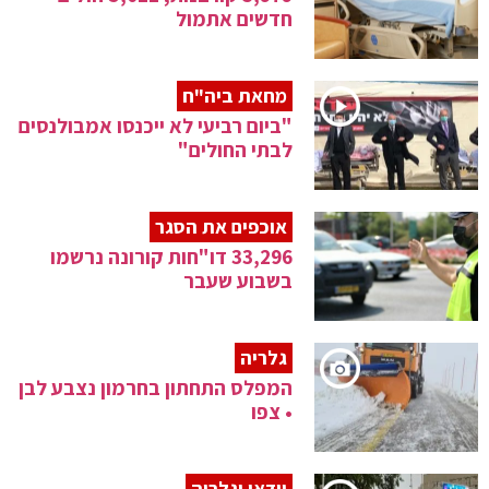
חדשים אתמול
מחאת ביה"ח
"ביום רביעי לא ייכנסו אמבולנסים
לבתי החולים"
אוכפים את הסגר
33,296 דו"חות קורונה נרשמו
בשבוע שעבר
גלריה
המפלס התחתון בחרמון נצבע לבן
• צפו
וידאו וגלריה