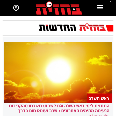
בס"ד
ראש השרב
התחזית לימי ראש השנה וגם לשבת: תשכחו מהקרירות
הנעימה מהימים האחרונים • שרב ועומס חום בדרך