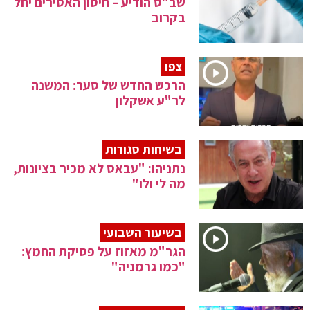
שב"ס הודיע – חיסון האסירים יחל
בקרוב
צפו
הרכש החדש של סער: המשנה
לר"ע אשקלון
בשיחות סגורות
נתניהו: "עבאס לא מכיר בציונות,
מה לי ולו"
בשיעור השבועי
הגר"מ מאזוז על פסיקת החמץ:
"כמו גרמניה"