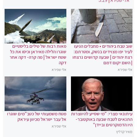
אלי שפירא
|
5:29
שוב טבח ביהודים • מחבלים הגיעו
מאות רבות של טילים בליסטיים
לעיר יפו מצוידים בנשק, ומטרתם:
שוגרו הלילה מאיראן וכיסו את כל
רצח יהודים | שבעה קדושים נרצחו
שטח ישראל | מה קרה- דקה אחר
| השם יקום דמם
דקה
אלי שפירא
אלי שפירא
עיתונאי מצרי: "מי שסייע להיווצרות
מטח משמעותי של כטב"מים שוגרו
התנאים לטבח שבעה באוקטובר-
אל עבר ישראל מכיוון עיראק
היו הדמוקרטים וביידן"
אלי שפירא
מאיר קרליץ