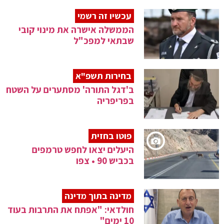
עכשיו זה רשמי
הממשלה אישרה את מינוי קובי
שבתאי למפכ"ל
בחירות תשפ"א
ב'דגל התורה' מסתערים על השטח
בפריפריה
פוטו בחזית
היעלים יצאו לחפש טרמפים
בכביש 90 • צפו
מדינה בתוך מדינה
חולדאי: "אפתח את התרבות בעוד
10 ימים"