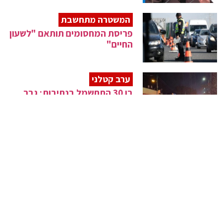
המשטרה מתחשבת
פריסת המחסומים תותאם "לשעון
החיים"
ערב קטלני
בן 30 התחשמל בנתיבות; גבר
נספה בקרית ים
דאגה באנטוורפן
המשטרה פרצה לבית הכנסת עם
הקוד הסודי
סערה במגזר
ראשי רשויות ערבים ייפגשו עם