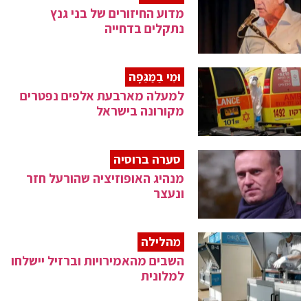
מדוע החיזורים של בני גנץ
נתקלים בדחייה
וּמִי בַמַּגֵּפָה
למעלה מארבעת אלפים נפטרים
מקורונה בישראל
סערה ברוסיה
מנהיג האופוזיציה שהורעל חזר
ונעצר
מהלילה
השבים מהאמירויות וברזיל יישלחו
למלונית