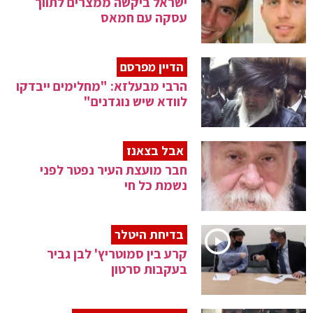
ישראל ביקשה ממצרים לתווך
עסקה עם חמאס
הדיין מפרסם
הרבי מבעלזא: "מחלימים ייבדקו
לוודא שיש נוגדנים"
אבל בצאנז
חבר מועצת העיר נפטר לפני
נשמת כל חי
בדיחת היטלר
קרע בין סמוטריץ' לבן גביר
בעקבות סרטון