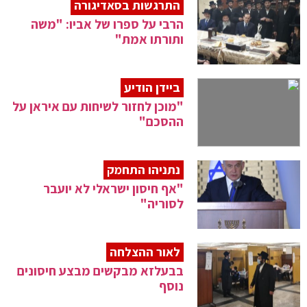
התרגשות בסאדיגורה
הרבי על ספרו של אביו: "משה
ותורתו אמת"
ביידן הודיע
"מוכן לחזור לשיחות עם איראן על
ההסכם"
נתניהו התחמק
"אף חיסון ישראלי לא יועבר
לסוריה"
לאור ההצלחה
בבעלזא מבקשים מבצע חיסונים
נוסף