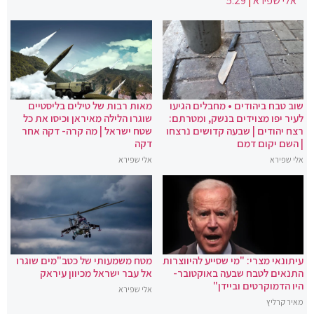
אלי שפירא
|
5:29
שוב טבח ביהודים • מחבלים הגיעו
מאות רבות של טילים בליסטיים
לעיר יפו מצוידים בנשק, ומטרתם:
שוגרו הלילה מאיראן וכיסו את כל
רצח יהודים | שבעה קדושים נרצחו
שטח ישראל | מה קרה- דקה אחר
| השם יקום דמם
דקה
אלי שפירא
אלי שפירא
עיתונאי מצרי: "מי שסייע להיווצרות
מטח משמעותי של כטב"מים שוגרו
התנאים לטבח שבעה באוקטובר-
אל עבר ישראל מכיוון עיראק
היו הדמוקרטים וביידן"
אלי שפירא
מאיר קרליץ