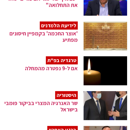
את התחלואה"
לידיעת הלמדנים
'אוצר החכמה' בקמפיין חיסונים
מפתיע
טרגדיה בפ"ת
אם ל-9 נפטרה מהמחלה
היסטוריה
שר האנרגיה המצרי בביקור פומבי
בישראל
ברגע האחרון