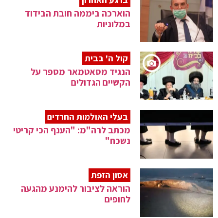
הוארכה ביממה חובת הבידוד
במלוניות
קול ה' בבית
הנגיד מסאטמאר מספר על
הקשיים הגדולים
בעלי האולמות החרדים
מכתב לרה"מ: "הענף הכי קריטי
נשכח"
אסון הזפת
הוראה לציבור להימנע מהגעה
לחופים