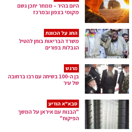
היום בהיר – ממחר יתכן גשם
מקומי בצפון ובמרכז
החג על הכוונת
משרד הבריאות בוחן להטיל
הגבלות בפורים
מרגש
בן ה-100 בשיחה עם רבו ברחובה
של עיר
סבא"א הודיע
"הבנות עם איראן על המשך
הפיקוח"