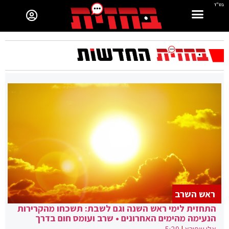
בס"ד
ראש השרב
התחזית לימי ראש השנה וגם לשבת: תשכחו מהקרירות
הנעימה מהימים האחרונים • שרב ועומס חום בדרך