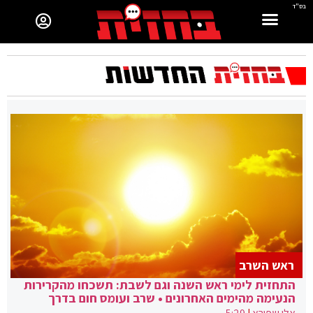
בס"ד
ראש השרב
התחזית לימי ראש השנה וגם לשבת: תשכחו מהקרירות
הנעימה מהימים האחרונים • שרב ועומס חום בדרך