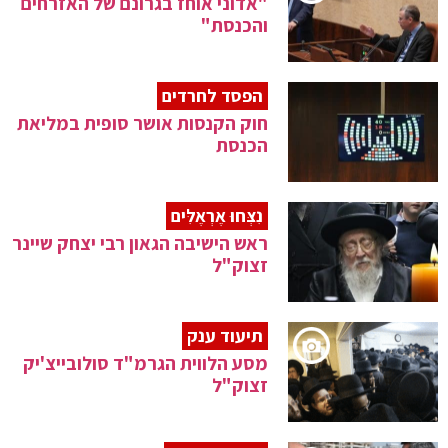
"אדוני אוחז בגרונם של האזרחים
והכנסת"
הפסד לחרדים
חוק הקנסות אושר סופית במליאת
הכנסת
נִצְּחוּ אֶרְאֶלִּים
ראש הישיבה הגאון רבי יצחק שיינר
זצוק"ל
תיעוד ענק
מסע הלווית הגרמ"ד סולובייצ'יק
זצוק"ל