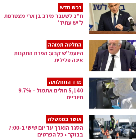
רכש חדש
ח"כ לשעבר מירב בן ארי מצטרפת
ל'יש עתיד'
החלטה תמוהה
היועמ"ש קבע: הפרת התקנות
אינה פלילית
מדד התחלואה
5,140 חולים אתמול – 9.7%
חיוביים
אושר בממשלה
הסגר הוארך עד יום שישי ב-7:00
בבוקר • כל הפרטים