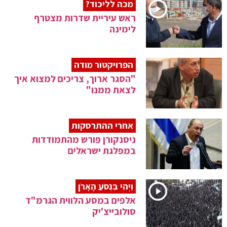
מכה לליכוד?
ראש עיריית שדרות מצטרף
לימינה
הפרויקטור מודה
"הסגר ארוך, צריכים למצוא איך
לצאת ממנו"
אחרי ההתרסקות
ניסנקורן פורש מהתמודדות
במפלגת ישראלים
וַיְהִי בִּנְסֹעַ הָאָרֹן
אלפים במסע הלווית הגרמ"ד
סולובייצ'יק