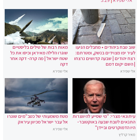
אלי שפירא
|
5:29
שוב טבח ביהודים • מחבלים הגיעו
מאות רבות של טילים בליסטיים
לעיר יפו מצוידים בנשק, ומטרתם:
שוגרו הלילה מאיראן וכיסו את כל
רצח יהודים | שבעה קדושים נרצחו
שטח ישראל | מה קרה- דקה אחר
| השם יקום דמם
דקה
אלי שפירא
אלי שפירא
עיתונאי מצרי: "מי שסייע להיווצרות
מטח משמעותי של כטב"מים שוגרו
התנאים לטבח שבעה באוקטובר-
אל עבר ישראל מכיוון עיראק
היו הדמוקרטים וביידן"
אלי שפירא
מאיר קרליץ