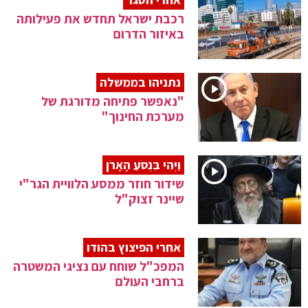
רכבת ישראל תחדש את פעילותה
באיזור הדרום
נתניהו בממשלה
"נאפשר פתיחה מדורגת של
מערכת החינוך"
וַיְהִי בִּנְסֹעַ הָאָרֹן
שידור חוזר ממסע הלוויית הגר"י
שיינר זצוק"ל
אחרי הפיצוץ בהודו
המפכ"ל שוחח עם נציגי המשטרה
ברחבי העולם