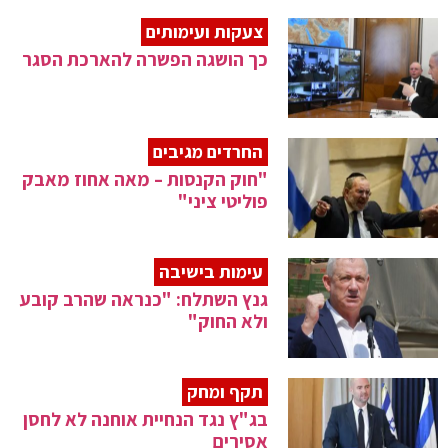
צעקות ועימותים
כך הושגה הפשרה להארכת הסגר
החרדים מגיבים
"חוק הקנסות – מאה אחוז מאבק
פוליטי ציני"
עימות בישיבה
גנץ השתלח: "כנראה שהרב קובע
ולא החוק"
תקף ומחק
בג"ץ נגד הנחיית אוחנה לא לחסן
אסירים