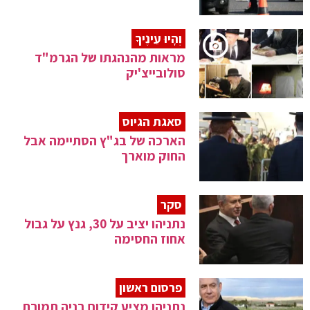
וְהָיוּ עֵינֶיךָ
מראות מהנהגתו של הגרמ"ד
סולובייצ'יק
סאגת הגיוס
הארכה של בג"ץ הסתיימה אבל
החוק מוארך
סקר
נתניהו יציב על 30, גנץ על גבול
אחוז החסימה
פרסום ראשון
נתניהו מציע קידום בניה תמורת