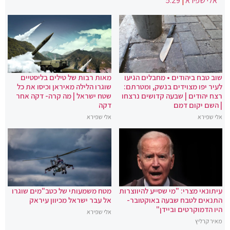
אלי שפירא
|
5:29
שוב טבח ביהודים • מחבלים הגיעו
מאות רבות של טילים בליסטיים
לעיר יפו מצוידים בנשק, ומטרתם:
שוגרו הלילה מאיראן וכיסו את כל
רצח יהודים | שבעה קדושים נרצחו
שטח ישראל | מה קרה- דקה אחר
| השם יקום דמם
דקה
אלי שפירא
אלי שפירא
עיתונאי מצרי: "מי שסייע להיווצרות
מטח משמעותי של כטב"מים שוגרו
התנאים לטבח שבעה באוקטובר-
אל עבר ישראל מכיוון עיראק
היו הדמוקרטים וביידן"
אלי שפירא
מאיר קרליץ