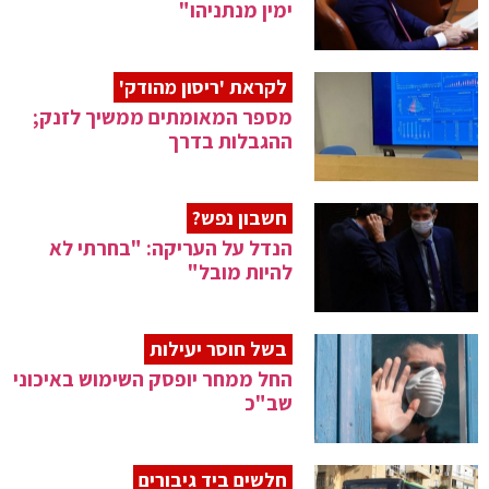
ימין מנתניהו"
לקראת 'ריסון מהודק'
מספר המאומתים ממשיך לזנק;
ההגבלות בדרך
חשבון נפש?
הנדל על העריקה: "בחרתי לא
להיות מובל"
בשל חוסר יעילות
החל ממחר יופסק השימוש באיכוני
שב"כ
חלשים ביד גיבורים