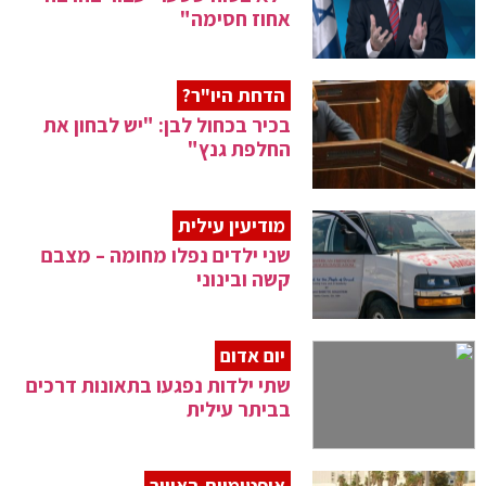
אחוז חסימה"
הדחת היו"ר?
בכיר בכחול לבן: "יש לבחון את
החלפת גנץ"
מודיעין עילית
שני ילדים נפלו מחומה – מצבם
קשה ובינוני
יום אדום
שתי ילדות נפגעו בתאונות דרכים
בביתר עילית
אופטימיות באוויר