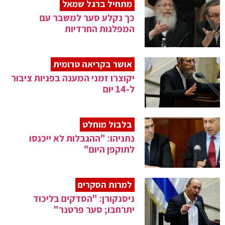
מתחיל ברגל שמאל
כך נקלע סער למשבר עם
המפלגות החרדיות
אושר בקריאה טרומית
יקוצרו זמני המענה בפניות ציבור
ל-14 יום
בלבול מוחלט
נתניהו: "ההגבלות לא ייכנסו
לתוקפן היום"
למרות הסקרים
ניסנקורן: "הסדקים בליכוד
יתרחבו; סער פרטנר"