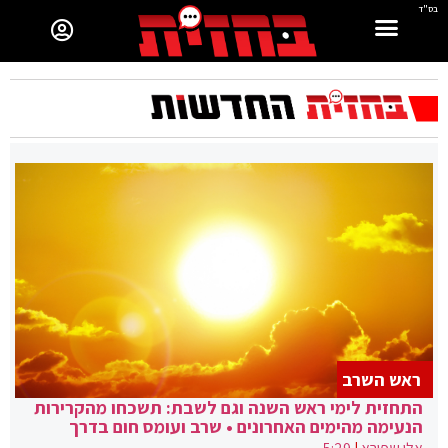
בס"ד
ראש השרב
התחזית לימי ראש השנה וגם לשבת: תשכחו מהקרירות
הנעימה מהימים האחרונים • שרב ועומס חום בדרך