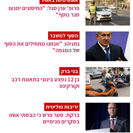
פרופ' ערן סגל: "החיסונים ימנעו
סגר נוסף"
הסוף למשבר
נתניהו: "אנחנו מתחילים את הסוף
של המגפה"
בני ברק
בן 12 נפצע בינוני בתאונת רכב
וקורקינט
יריבות פוליטית
ברקת: סער פרש כי הבסתי אותו
בסקרים פנימיים