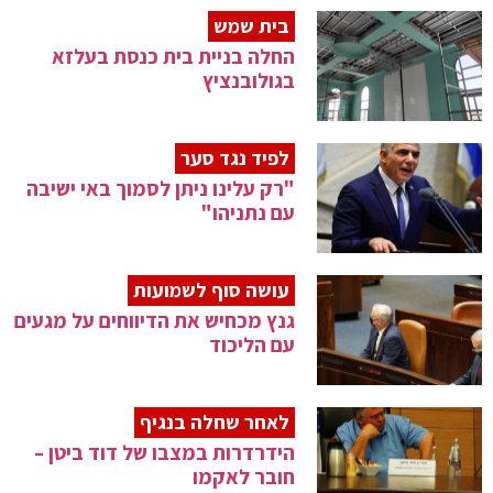
בית שמש
החלה בניית בית כנסת בעלזא
בגולובנציץ
לפיד נגד סער
"רק עלינו ניתן לסמוך באי ישיבה
עם נתניהו"
עושה סוף לשמועות
גנץ מכחיש את הדיווחים על מגעים
עם הליכוד
לאחר שחלה בנגיף
הידרדרות במצבו של דוד ביטן –
חובר לאקמו