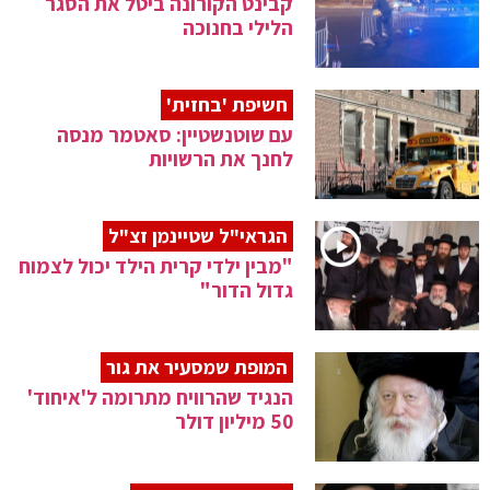
קבינט הקורונה ביטל את הסגר
הלילי בחנוכה
חשיפת 'בחזית'
עם שוטנשטיין: סאטמר מנסה
לחנך את הרשויות
הגראי"ל שטיינמן זצ"ל
"מבין ילדי קרית הילד יכול לצמוח
גדול הדור"
המופת שמסעיר את גור
הנגיד שהרוויח מתרומה ל'איחוד'
50 מיליון דולר