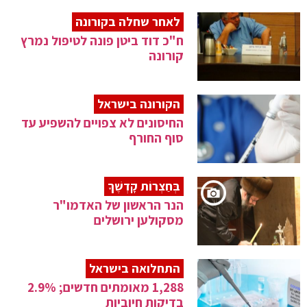
לאחר שחלה בקורונה
ח"כ דוד ביטן פונה לטיפול נמרץ
קורונה
הקורונה בישראל
החיסונים לא צפויים להשפיע עד
סוף החורף
בְּחַצְרוֹת קָדְשֶׁךָ
הנר הראשון של האדמו"ר
מסקולען ירושלים
התחלואה בישראל
1,288 מאומתים חדשים; 2.9%
בדיקות חיוביות