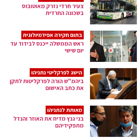
צעיר חרדי נזרק מאוטובוס
בשכונה החרדית
בתום חקירה אפידמיולוגית
ראש הממשלה ייכנס לבידוד עד
יום שישי
הישג לפרקליטי נתניהו
ביהמ"ש הורה לפרקליטות לתקן
את כתב האישום
מאותת לנתניהו
בני גנץ מדיח את האוזר והנדל
מתפקידיהם