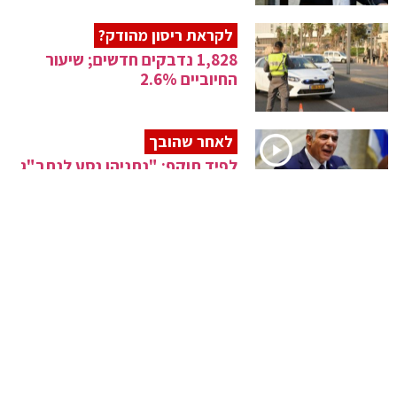
לקראת ריסון מהודק?
1,828 נדבקים חדשים; שיעור
החיוביים 2.6%
לאחר שהובך
לפיד תוקף: "נתניהו נסע לנתב"ג
לפגוש מקרר"
חימום היחסים
נתניהו הוזמן על ידי א-סיסי
לביקור רשמי בקהיר
מועדי ישראל
הממשלה תאשר הבוקר את