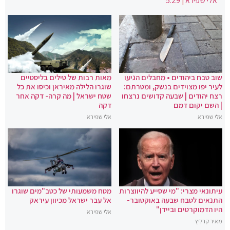
אלי שפירא
|
5:29
שוב טבח ביהודים • מחבלים הגיעו
מאות רבות של טילים בליסטיים
לעיר יפו מצוידים בנשק, ומטרתם:
שוגרו הלילה מאיראן וכיסו את כל
רצח יהודים | שבעה קדושים נרצחו
שטח ישראל | מה קרה- דקה אחר
| השם יקום דמם
דקה
אלי שפירא
אלי שפירא
עיתונאי מצרי: "מי שסייע להיווצרות
מטח משמעותי של כטב"מים שוגרו
התנאים לטבח שבעה באוקטובר-
אל עבר ישראל מכיוון עיראק
היו הדמוקרטים וביידן"
אלי שפירא
מאיר קרליץ