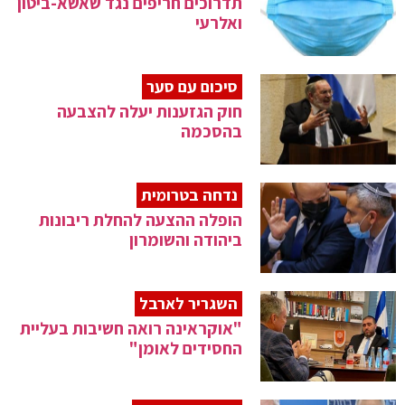
תדרוכים חריפים נגד שאשא-ביטון
ואלרעי
סיכום עם סער
חוק הגזענות יעלה להצבעה
בהסכמה
נדחה בטרומית
הופלה ההצעה להחלת ריבונות
ביהודה והשומרון
השגריר לארבל
"אוקראינה רואה חשיבות בעליית
החסידים לאומן"