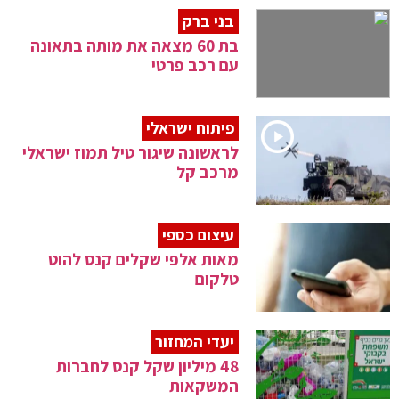
בני ברק
בת 60 מצאה את מותה בתאונה
עם רכב פרטי
פיתוח ישראלי
לראשונה שיגור טיל תמוז ישראלי
מרכב קל
עיצום כספי
מאות אלפי שקלים קנס להוט
טלקום
יעדי המחזור
48 מיליון שקל קנס לחברות
המשקאות