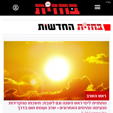
בס"ד
ראש השרב
התחזית לימי ראש השנה וגם לשבת: תשכחו מהקרירות
הנעימה מהימים האחרונים • שרב ועומס חום בדרך