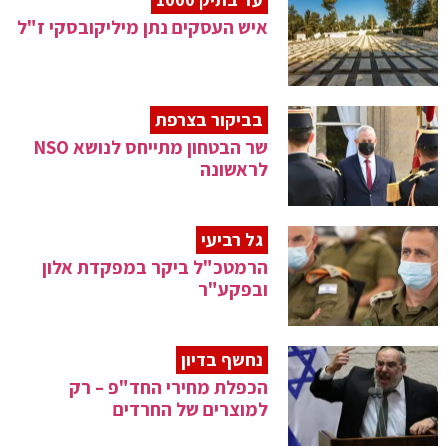
איש העסקים נתן מיליקובסקי ז"ל
בביקור בצרפת
שר הבטחון מתייחס לנושא NSO
לראשונה
גל רביעי
הרמטכ"ל ביקר במפקדת אלון
ובפקע"ר
נחשף בדיון
הכפלת מחירי החד"פ – רק
למוצרים של החרדים