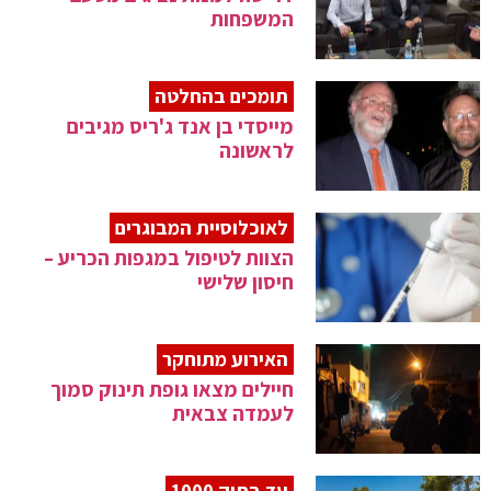
המשפחות
תומכים בהחלטה
מייסדי בן אנד ג'ריס מגיבים
לראשונה
לאוכלוסיית המבוגרים
הצוות לטיפול במגפות הכריע –
חיסון שלישי
האירוע מתוחקר
חיילים מצאו גופת תינוק סמוך
לעמדה צבאית
עד בתיק 1000