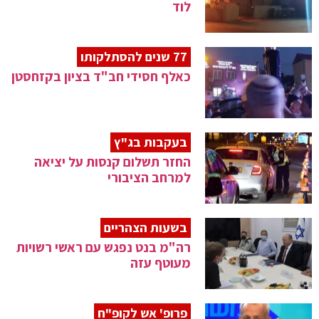
לוד
77 שנים להסתלקותו
כאלף חסידי חב"ד בציון בקזחסטן
בעקבות בג"ץ
החזר תשלום קנסות על יציאה
למרחב הציבורי
בשעות הצהריים
רה"מ בנט נפגש עם ראשי רשויות
מעוטף עזה
פרופ' אש לקופ"ח