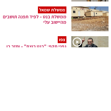
ממשלת שמאל
ממשלת בנט – לפיד תפנה תושבים
מהיישוב עלי
צפו
גפני תקף: "בנט רוצח" – וחזר בו
קואליציה דורסנית
חוק הדיינים נגד החרדים אושר
סופית
גנץ במסר לאיראן
"יש בהסכם הגרעין נקודות שיש