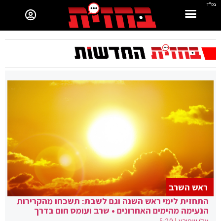
בס"ד
ראש השרב
התחזית לימי ראש השנה וגם לשבת: תשכחו מהקרירות
הנעימה מהימים האחרונים • שרב ועומס חום בדרך