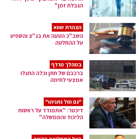
הגבלת זמן"
הצהרת שווא
השב"כ הטעה את בג"צ והשפיע
על ההחלטה
במהלך מרדף
ברכבם של חתן וכלה התגלו
אמצעי לחימה
"גם מול נתניהו"
דיכטר: "אתמודד על ראשות
הליכוד והממשלה"
בצל התחלואה הקשה