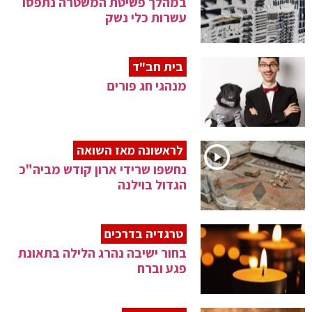
במהלך פשיטת המשטרה נתפסו
עשרות כלי נשק
בית חב"ד
מנהגי חג פורים
לראשונה מאז השואה
נחשפו שרידי ארון קודש מביה"כ
הגדול בוילנה
טרגדיה בדרכים
בחור ישיבה נהרג הלילה בתאונת
פגע וברח