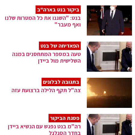
ביקור בנט בארה"ב
בנט: "השגנו את כל המטרות שלנו
ואף מעבר"
הפאדיחה של בנט
טעה במספר המתחסנים במנה
השלישית מול ביידן
בתגובה לבלונים
צה"ל תקף הלילה ברצועת עזה
פסגת הביקור
רה"מ בנט נפגש עם הנשיא ביידן
בחדר הסגלגל