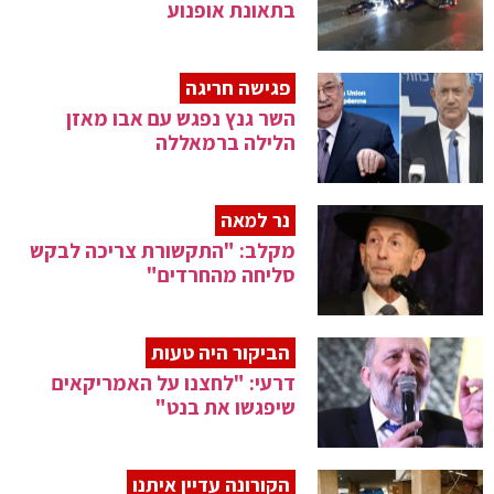
בתאונת אופנוע
פגישה חריגה
השר גנץ נפגש עם אבו מאזן
הלילה ברמאללה
נר למאה
מקלב: "התקשורת צריכה לבקש
סליחה מהחרדים"
הביקור היה טעות
דרעי: "לחצנו על האמריקאים
שיפגשו את בנט"
הקורונה עדיין איתנו