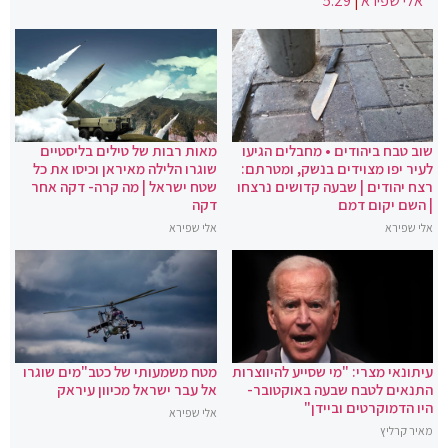
אלי שפירא
|
5:29
שוב טבח ביהודים • מחבלים הגיעו
מאות רבות של טילים בליסטיים
לעיר יפו מצוידים בנשק, ומטרתם:
שוגרו הלילה מאיראן וכיסו את כל
רצח יהודים | שבעה קדושים נרצחו
שטח ישראל | מה קרה- דקה אחר
| השם יקום דמם
דקה
אלי שפירא
אלי שפירא
עיתונאי מצרי: "מי שסייע להיווצרות
מטח משמעותי של כטב"מים שוגרו
התנאים לטבח שבעה באוקטובר-
אל עבר ישראל מכיוון עיראק
היו הדמוקרטים וביידן"
אלי שפירא
מאיר קרליץ