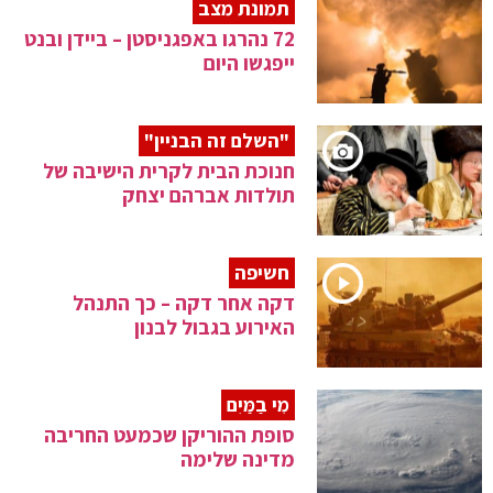
תמונת מצב
72 נהרגו באפגניסטן – ביידן ובנט
ייפגשו היום
"השלם זה הבניין"
חנוכת הבית לקרית הישיבה של
תולדות אברהם יצחק
חשיפה
דקה אחר דקה – כך התנהל
האירוע בגבול לבנון
מִי בַמַּיִם
סופת ההוריקן שכמעט החריבה
מדינה שלימה