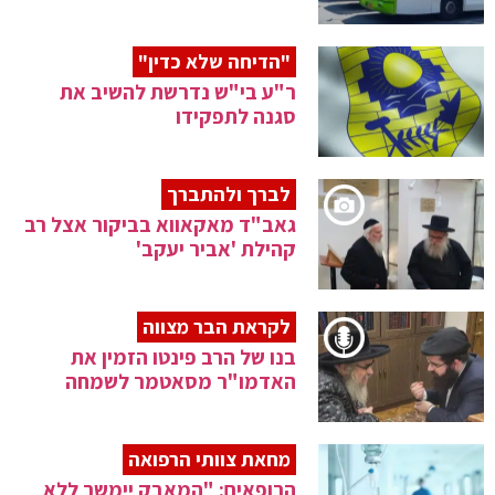
"הדיחה שלא כדין"
ר"ע בי"ש נדרשת להשיב את
סגנה לתפקידו
לברך ולהתברך
גאב"ד מאקאווא בביקור אצל רב
קהילת 'אביר יעקב'
לקראת הבר מצווה
בנו של הרב פינטו הזמין את
האדמו"ר מסאטמר לשמחה
מחאת צוותי הרפואה
הרופאים: "המאבק יימשך ללא