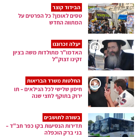
הבידוד קוצר
טסים לאומן? כל הפרטים על
המתווה החדש
יעלה זכרוננו
האדמו"ר מתולדות משה בציון
זקינו זצוק"ל
החלטות משרד הבריאות
חיסון שלישי לכל הגילאים – תו
ירוק בתוקף לחצי שנה
בשורה לתושבים
תדירות הנסיעות בקו כפר חב"ד –
בני ברק הוכפלה