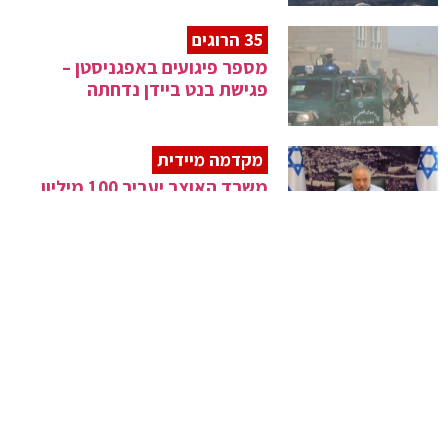
35 הרוגים
מספר פיגועים באפגניסטן –
פגישת בנט ביידן נדחתה
מקדמה מיידית
משרד האוצר יעביר 100 מיליון
לבתי החולים
משרד הבריאות התחייב
ילדים עם מוגבלות יוחרגו מהתו
הירוק
לקראת ועידת האקלים
השרה זנדברג נפגשה עם שגריר