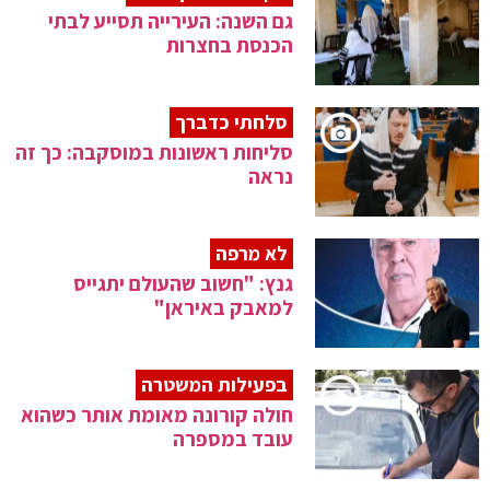
גם השנה: העירייה תסייע לבתי
הכנסת בחצרות
סלחתי כדברך
סליחות ראשונות במוסקבה: כך זה
נראה
לא מרפה
גנץ: "חשוב שהעולם יתגייס
למאבק באיראן"
בפעילות המשטרה
חולה קורונה מאומת אותר כשהוא
עובד במספרה