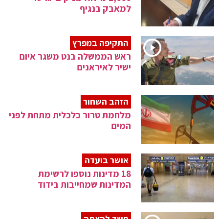
למאבק בנגיף
התקיפה במפרץ
ראש הממשלה בנט משגר איום
ישיר לאיראנים
הזהב השחור
מלחמת טרור כלכלית מתחת לפני
המים
אושר בועדה
18 מדינות נוספו לרשימת
המדינות שמחייבות בידוד
חשד להצתה