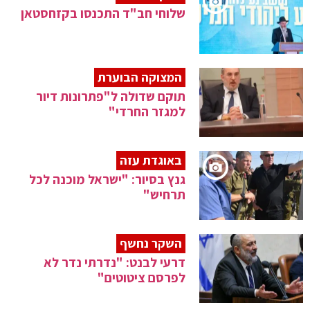
שלוחי חב"ד התכנסו בקזחסטאן
המצוקה הבוערת
תוקם שדולה ל"פתרונות דיור
למגזר החרדי"
באוגדת עזה
גנץ בסיור: "ישראל מוכנה לכל
תרחיש"
השקר נחשף
דרעי לבנט: "נדרתי נדר לא
לפרסם ציטוטים"