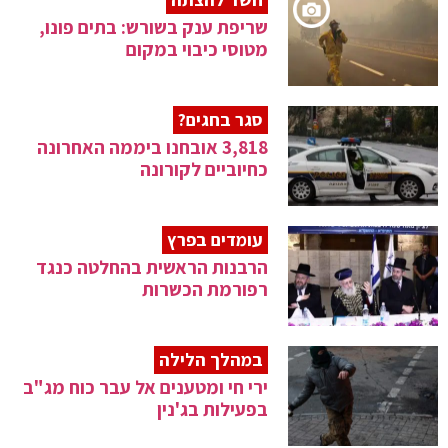
שריפת ענק בשורש: בתים פונו,
מטוסי כיבוי במקום
סגר בחגים?
3,818 אובחנו ביממה האחרונה
כחיוביים לקורונה
עומדים בפרץ
הרבנות הראשית בהחלטה כנגד
רפורמת הכשרות
במהלך הלילה
ירי חי ומטענים אל עבר כוח מג"ב
בפעילות בג'נין