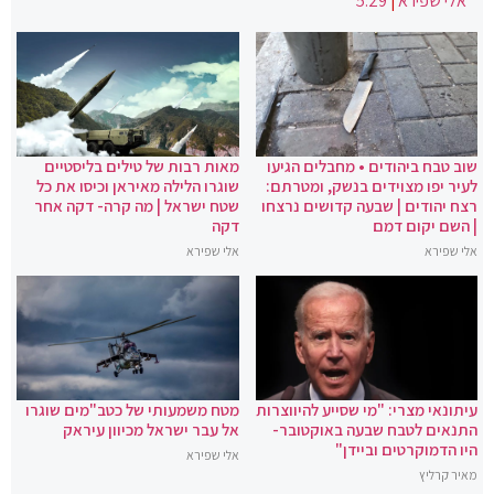
אלי שפירא
|
5:29
שוב טבח ביהודים • מחבלים הגיעו
מאות רבות של טילים בליסטיים
לעיר יפו מצוידים בנשק, ומטרתם:
שוגרו הלילה מאיראן וכיסו את כל
רצח יהודים | שבעה קדושים נרצחו
שטח ישראל | מה קרה- דקה אחר
| השם יקום דמם
דקה
אלי שפירא
אלי שפירא
עיתונאי מצרי: "מי שסייע להיווצרות
מטח משמעותי של כטב"מים שוגרו
התנאים לטבח שבעה באוקטובר-
אל עבר ישראל מכיוון עיראק
היו הדמוקרטים וביידן"
אלי שפירא
מאיר קרליץ