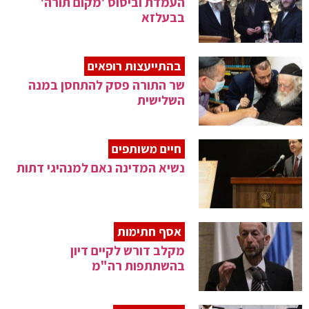
העמדת וביסוס 'מקום תורה'
בבעלזא
בהתייעצות רופאים
שר התורה פסק להתחסן במנה
השלישית
חיים משותפים
נשיא המדינה נאם למנהיגי דתות
אסף חתימות
מקלב דורש לקיים דיון
בהשתתפות רה"מ