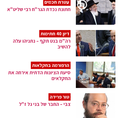
עטרת חכמים
חתונת נכדת הגר"ח רבי שליט"א
דיון 40 חתימות
רה"מ בנט תקף – נתניהו עלה
להשיב
הרפורמה בחקלאות
סיעת הציונות הדתית אירחה את
החקלאים
טור פרידה
צבי – החבר של בני גל ז"ל