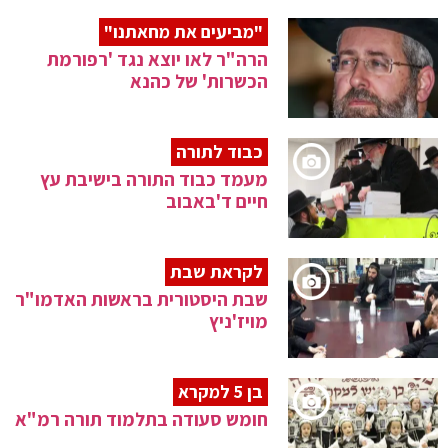
"מביעים את מחאתנו"
הרה"ר לאו יוצא נגד 'רפורמת
הכשרות' של כהנא
כבוד לתורה
מעמד כבוד התורה בישיבת עץ
חיים ד'באבוב
לקראת שבת
שבת היסטורית בראשות האדמו"ר
מויז'ניץ
בן 5 למקרא
חומש סעודה בתלמוד תורה רמ"א