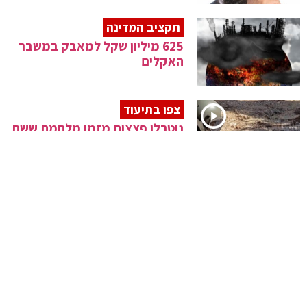
תקציב המדינה
625 מיליון שקל למאבק במשבר
האקלים
צפו בתיעוד
נוטרלו פצצות מזמן מלחמת ששת
הימים
גזירות כלכליות
נתניהו נגד התקציב: "תקציב ללא
בשורה"
שומר במחנה
נאצי בן 100 יועמד למשפט