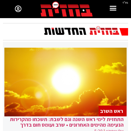
בס"ד
ראש השרב
התחזית לימי ראש השנה וגם לשבת: תשכחו מהקרירות
הנעימה מהימים האחרונים • שרב ועומס חום בדרך