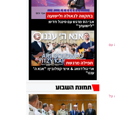
בתקווה לגאולה ולישועה
אבי הס מרגש עם סינגל חדש:
"לישועתך"
 עם
תפילה מרגשת
ארי גולדוואג & איצי קפלוביץ: "אנא ה'
עננו"
 על