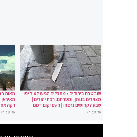
שוב טבח ביהודים • מחבלים הגיעו לעיר יפו
מאות רבו
מצוידים בנשק, ומטרתם: רצח יהודים |
מאיראן ו
שבעה קדושים נרצחו | השם יקום דמם
דקה אחר
אלי שפירא
אלי שפירא