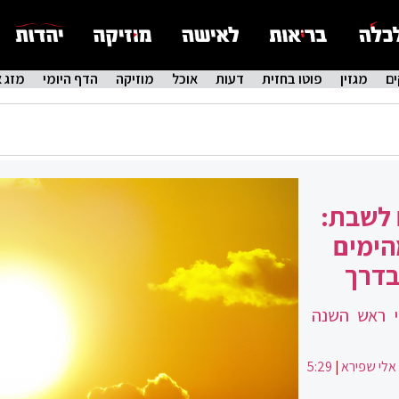
ם
מגזין
פוטו בחזית
דעות
אוכל
מוזיקה
הדף היומי
מזג א
 לשבת:
הימים
בדרך
י ראש השנה
אלי שפירא
|
5:29