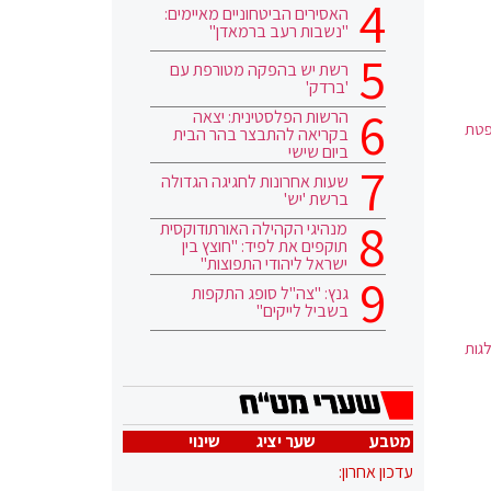
האסירים הביטחוניים מאיימים:
"נשבות רעב ברמאדן"
רשת יש בהפקה מטורפת עם
'ברדק'
הרשות הפלסטינית: יצאה
פטת
בקריאה להתבצר בהר הבית
ביום שישי
שעות אחרונות לחגיגה הגדולה
ברשת 'יש'
מנהיגי הקהילה האורתודוקסית
תוקפים את לפיד: "חוצץ בין
ישראל ליהודי התפוצות"
גנץ: "צה"ל סופג התקפות
בשביל לייקים"
גות
מטבע
שער יציג
שינוי
עדכון אחרון: