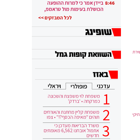
ובגבורה"
ביידן אמר כי למרות ההופעה
8:46
הכושלת בעימות מול טראמפ,
הוא ממשיך
לכל המבזקים >>
ות, קשירת
עדכני
ויראלי
פופולרי
משפחת לוי משפצת והשכונה
כמרקחה • 'ברדק'
משפחת קליין מחתנת והאורחים
תיקי
תוהים "מאיפה הכסף?!" • צפו
משרד הבריאות מעדכן כי
אתמול אובחנו 6,562 מאומתים
חדשים