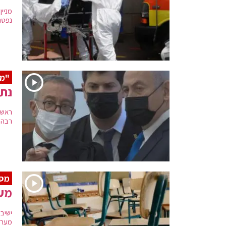
נפטרים ב
"מ
נתנ
ראש 
רבה כ
מס
מער
ישיב
מערכ