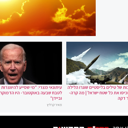
ת של טילים בליסטיים שוגרו הלילה
עיתונאי מצרי: "מי שסייע להיווצרות
כיסו את כל שטח ישראל | מה קרה-
לטבח שבעה באוקטובר- היו הדמוקר
 דקה
וביידן"
מאיר קרליץ