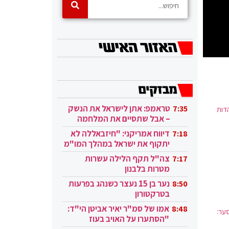
טראמפ: אתן לישראל את הנשק
7:35
דות
– אבל שתסיים את המלחמה
בעזה
דיווח אמריקני: "חיזבאללה לא
7:18
יתקוף את ישראל במהלך המו"מ
בקטאר"
צה"ל תקף הלילה עשרות
7:17
מטרות בלבנון
נער בן 15 נעצר כשנהג בפרעות
8:50
בטרקטורון
אמו של סמ"ר יאיר אביטן הי"ד:
8:48
סער:
"הסתערו על האויב בעוז