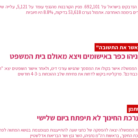
יממה האחרונה. אתמול נערכו 53,618 בדיקות, 8.8% היו חיוביות
אשר את התשובה"
יהו כפר באישומים ויצא מאולם בית המשפט
הממשלה אישר בקולו את המסמך שהגישו עורכי דינו, ולאחר אישור השופטים יצא: "ת
בודכם". פרקליטיו ביקשו לדחות את פתיחת שלב ההוכחות ב-4-3 חודשים
תמן
כת החינוך לא תיפתח ביום שלישי
ת הממשלה יצאה להפסקה של כחצי שעה להתייעצות מצומצמת בנושא המתווה לפת
ת החינוך, בראשות רה"מ נתניהו, השר גנץ ושר הבריאות אדלשטיין