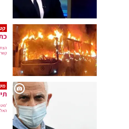
קטין
כתב
קשר 
משפ
תיע
'פוט
האלפ