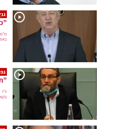
גנץ
"כו
מ"מ 
באמצ
גפנ
"תנ
יו"ר
בקוא