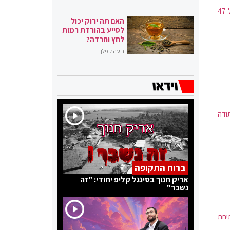
מניין הנדבקים בישראל על 692,101. מניין הקורבנות מהנגיף עומד על 5,121, עלייה של 47
האם תה ירוק יכול
לסייע בהורדת רמות
לחץ וחרדה?
נועה קפלן
ודה
ברוח התקופה
אריק חנוך בסינגל קליפ יחודי: "זה
נשבר"
יחת