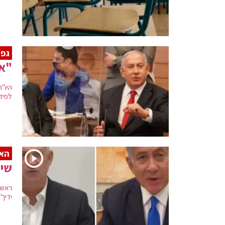
גפנ
"אנ
היו"
לפיד
האז
שיח
ראש 
ידיך"