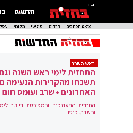
בס"ד
צ'אט הכתבים
חרדים
פוליטי
מקומי
עסקי
ראש השרב
התחזית לימי ראש השנה וגם
תשכחו מהקרירות הנעימה מ
האחרונים • שרב ועומס חום 
התחזית המעודכנת והמפורטת ביותר לימ
והשבת. כנסו