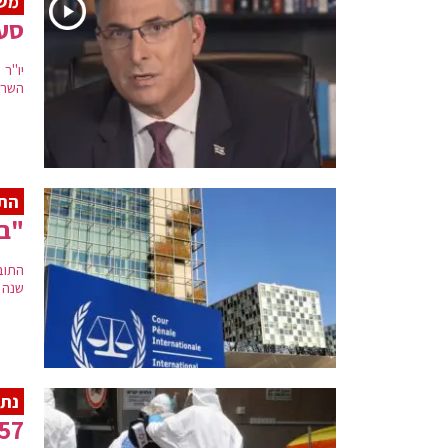
משפ
סער
יו"ר
השרה
התו
"בת
התוב
שנה 
נתו
4,557 חולים את