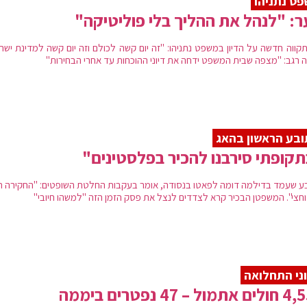
ט נתניהו
: "לנהל את ההליך בלי פוליטיקה"
 תקווה חדשה על הדיון במשפט נתניהו: "זה יום קשה לכולם וזה יום קשה למדינת ישר
 רגב: "מצפה שבית המשפט ידחה את דיוני ההוכחות עד אחרי הבחירות"
בע הראשון בהאג
קופתי סירבנו להכיר בפלסטינים"
ע שעמד בדילמה דומה לפאטו בנסודה, אומר בעקבות החלטת השופטים: "החקירה ת
וחצי". המשפטן הבכיר קרא לצדדים לנצל את פסק הזמן הזה "למשהו חיובי"
ני התחלואה
מול – 47 נפטרים ביממה