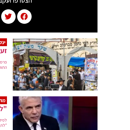
הצטרפו ועקב
ינק
זעם
פרסו
התור
מתפ
"לא
לפיד
"לתפ