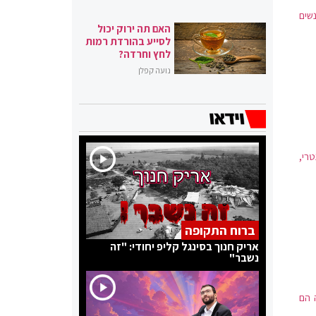
ים או בבתים: עד 100 אנשים במקום פתוח ועד 50 אנשים
האם תה ירוק יכול
לסייע בהורדת רמות
לחץ וחרדה?
נועה קפלן
רי,
ברוח התקופה
אריק חנוך בסינגל קליפ יחודי: "זה
נשבר"
 הם