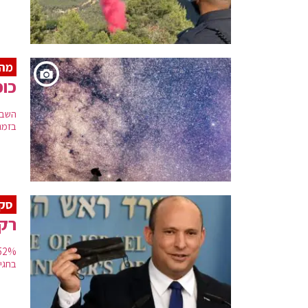
מה 
כוכ
בזמנ
סק
רק 6% שבעי רצון מתפקודו
בחגים. 13% מהמשיבים השיבו