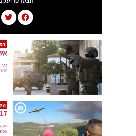
הצטרפו ועקב
בפע
אש 
ככל 
הכוח
השר
17 אלף דונם נשרפו – אין שליטה מלאה על ה
פעול
עכשיו