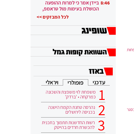
ובגבורה"
ביידן אמר כי למרות ההופעה
8:46
הכושלת בעימות מול טראמפ,
הוא ממשיך
לכל המבזקים >>
רים בשעה לפחות
עדכני
ויראלי
פופולרי
משפחת לוי משפצת והשכונה
כמרקחה • 'ברדק'
נהרסה טחנת הקמח הישנה
יש צורך בסגר
בכניסה לירושלים
רשות החדשנות תתמוך בתכנית
להכשרת חרדים בהייטק