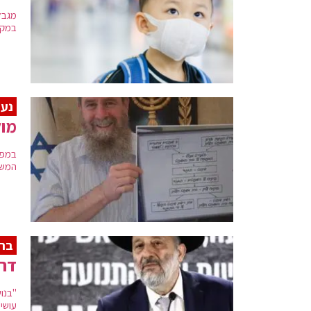
במקו
נעם
מוק
במפל
המשפ
ברא
דר
"בנו
עושי