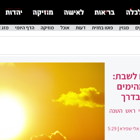
ם
מגזין
פוטו בחזית
דעות
אוכל
מוזיקה
הדף היומי
מזג א
 לשבת:
הימים
בדרך
י ראש השנה
אלי שפירא
|
5:29