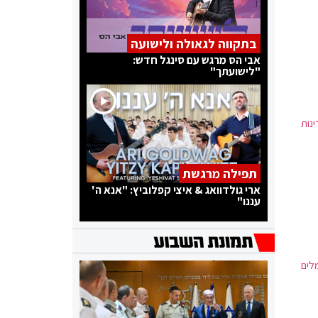
בתקווה לגאולה ולישועה
אבי הס מרגש עם סינגל חדש:
"לישועתך"
נות
תפילה מרגשת
ארי גולדוואג & איצי קפלוביץ: "אנא ה'
עננו"
לים