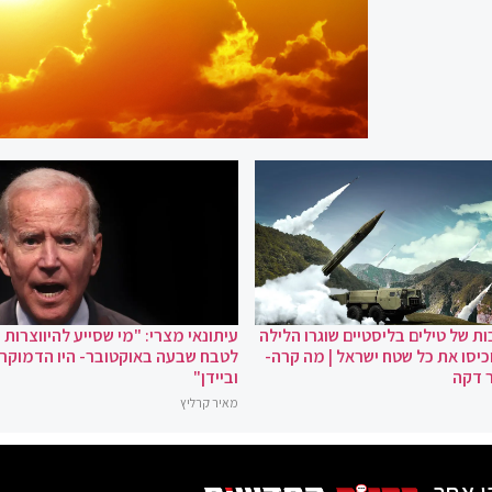
ת של טילים בליסטיים שוגרו הלילה
עיתונאי מצרי: "מי שסייע להיווצרות
כיסו את כל שטח ישראל | מה קרה-
לטבח שבעה באוקטובר- היו הדמוקר
 דקה
וביידן"
מאיר קרליץ