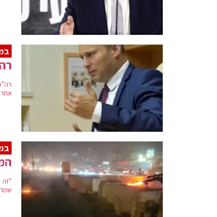
במי
רה"
רה"מ
אחרו
במא
המת
"זה 
שמחז