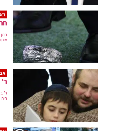
ראש
חתן
חתן 
אותו 
אב
ר' 
היה 