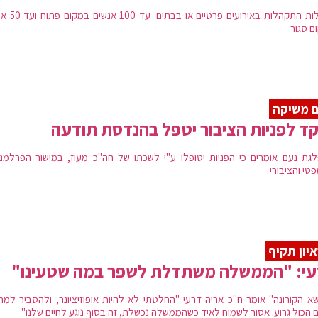
מגבלות התקהלות באירועים פרטי
ם סגור
 משיקה
ד לפניות הציבור יטפל בהנדסת תודעה
גת נעם אומרים כי הפניות יטופלו ע"י לשכתו של חה"כ מעוז, במישור הפרלמנט
טי והציבורי
יון תקיף
עי: "הממשלה משתדלת לשפר במה שטעינו"
שא הקורונה" אומר ח"כ אריה דרעי "החלטתי לא להיות אופוזיציונר, ולהסביר למה
ם הכול גרוע. אסור לשמוח לאיד כשהממשלה נכשלת, זה בסוף נוגע לחיים שלנו"