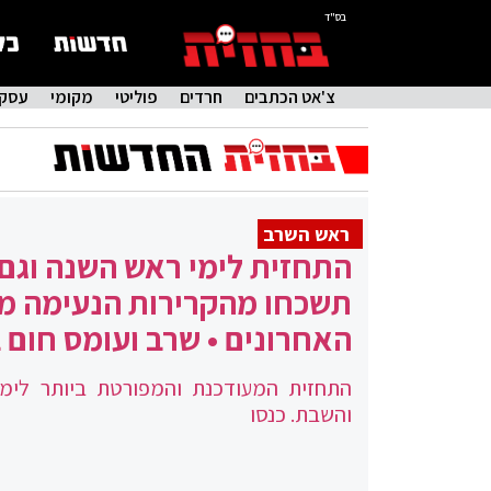
בס"ד
צ'אט הכתבים
חרדים
פוליטי
מקומי
עסקי
ראש השרב
התחזית לימי ראש השנה וגם
תשכחו מהקרירות הנעימה מ
האחרונים • שרב ועומס חום 
התחזית המעודכנת והמפורטת ביותר לימ
והשבת. כנסו