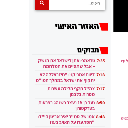
טראמפ: אתן לישראל את הנשק
7:35
ידי
– אבל שתסיים את המלחמה
בעזה
דיווח אמריקני: "חיזבאללה לא
7:18
יתקוף את ישראל במהלך המו"מ
בקטאר"
צה"ל תקף הלילה עשרות
7:17
מטרות בלבנון
נער בן 15 נעצר כשנהג בפרעות
8:50
בטרקטורון
אמו של סמ"ר יאיר אביטן הי"ד:
8:48
ממש
"הסתערו על האויב בעוז