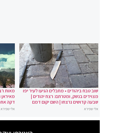
שוב טבח ביהודים • מחבלים הגיעו לעיר יפו
מאות רבו
מצוידים בנשק, ומטרתם: רצח יהודים |
מאיראן ו
שבעה קדושים נרצחו | השם יקום דמם
דקה אחר
אלי שפירא
אלי שפירא