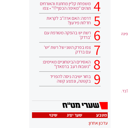
משפחת קליין מחתנת והאורחים
תוהים "מאיפה הכסף?!" • צפו
דרמה: האם ארה"ב לקראת
חדלות פירעון?
רשת יש בהפקה מטורפת עם
ינה
'ברדק'
צפו בפרק השני של רשת 'יש'
עם ברדק
האסירים הביטחוניים מאיימים:
"נשבות רעב ברמאדן"
בחור ישיבה ניסה להפריד
בקטטה, ונפצע קשה
עיר פערם, נפטר לאחר סיבוכי קורונה והוא בן 50 בלבד.
מטבע
שער יציג
שינוי
עדכון אחרון: