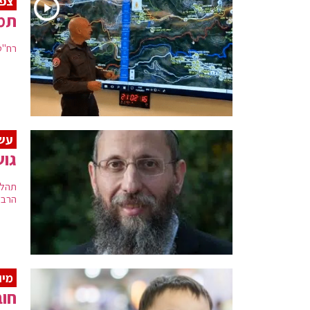
צפו
תמו
רח"ט
עשו
גוש
תהלי
הרב 
מיו
חוב