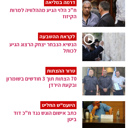
דרמה במליאה
ח"כ הלוי הגיע מההלוויה למרות
הקיזוז
לקראת ההשבעה
הנשיא הנבחר יצחק הרצוג הגיע
לכותל
טרור ההצתות
70 הצתות תוך 3 חודשים בשומרון
ובקעת הירדן
היועמ"ש החליט
כתב אישום הוגש נגד ח"כ דוד
ביטן