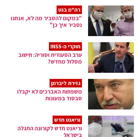
רה"מ בנט
"במקום להסביר מה לא, אנחנו
נסביר איך כן"
חוקרי ה-INSS
ערב הסעודית וסוריה: חישוב
מסלול מחדש?
גזירת ליברמן
משפחות האברכים לא יקבלו
סבסוד במעונות
וריאנט חדש
וריאנט חדש לקורונה התגלה
בישראל