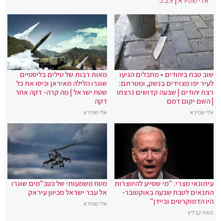
אלי שפירא
|
5:29
שוב טבח ביהודים • מחבלים הגיעו
מאות רבות של טילים בליסטיים
לעיר יפו מצוידים בנשק, ומטרתם:
שוגרו הלילה מאיראן וכיסו את כל
רצח יהודים | שבעה קדושים נרצחו
שטח ישראל | מה קרה- דקה אחר
| השם יקום דמם
דקה
אלי שפירא
אלי שפירא
עיתונאי מצרי: "מי שסייע להיווצרות
מטח משמעותי של כטב"מים שוגרו
התנאים לטבח שבעה באוקטובר-
אל עבר ישראל מכיוון עיראק
היו הדמוקרטים וביידן"
אלי שפירא
מאיר קרליץ