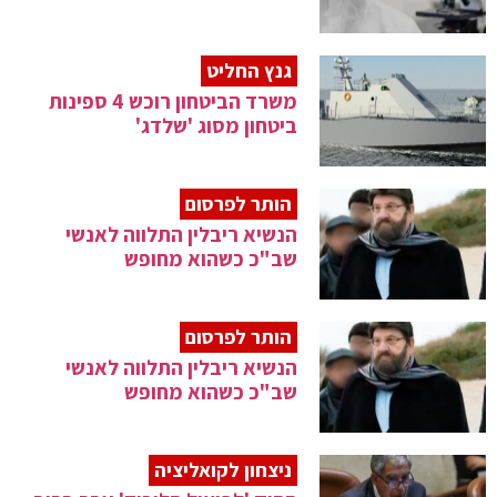
גנץ החליט
משרד הביטחון רוכש 4 ספינות
ביטחון מסוג 'שלדג'
הותר לפרסום
הנשיא ריבלין התלווה לאנשי
שב"כ כשהוא מחופש
הותר לפרסום
הנשיא ריבלין התלווה לאנשי
שב"כ כשהוא מחופש
ניצחון לקואליציה