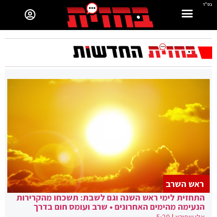
בס"ד
ראש השרב
התחזית לימי ראש השנה וגם לשבת: תשכחו מהקרירות
הנעימה מהימים האחרונים • שרב ועומס חום בדרך