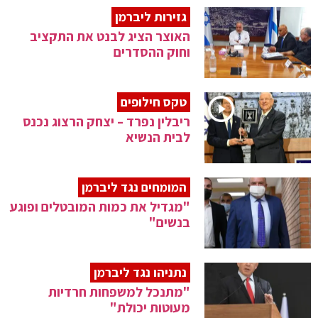
גזירות ליברמן
האוצר הציג לבנט את התקציב
וחוק ההסדרים
טקס חילופים
ריבלין נפרד – יצחק הרצוג נכנס
לבית הנשיא
המומחים נגד ליברמן
"מגדיל את כמות המובטלים ופוגע
בנשים"
נתניהו נגד ליברמן
"מתנכל למשפחות חרדיות
מעוטות יכולת"