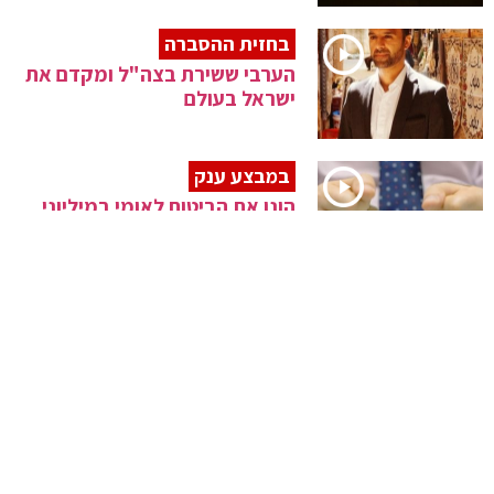
בחזית ההסברה
הערבי ששירת בצה"ל ומקדם את
ישראל בעולם
במבצע ענק
הונו את הביטוח לאומי במיליוני
שקלים ונעצרו
דריכות במערכת הבריאות
קבינט הקורונה יתכנס להחליט על
מתווה הגבלות
כהונת ריבלין
13 אלף בקשות חנינה, 1,830 נענו