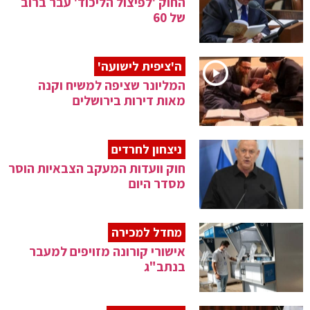
החוק 'לפיצול הליכוד' עבר ברוב
של 60
ה'ציפית לישועה'
המליונר שציפה למשיח וקנה
מאות דירות בירושלים
ניצחון לחרדים
חוק וועדות המעקב הצבאיות הוסר
מסדר היום
מחדל למכירה
אישורי קורונה מזויפים למעבר
בנתב"ג