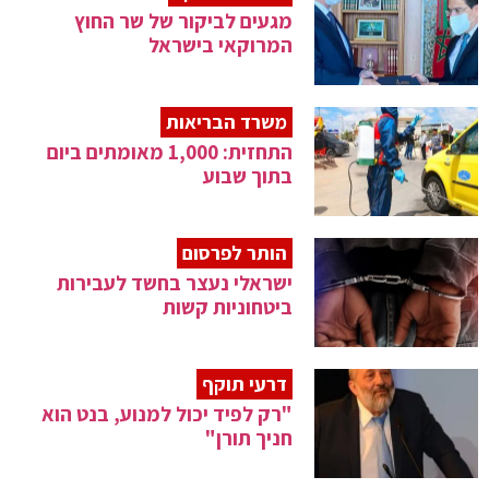
מגעים לביקור של שר החוץ
המרוקאי בישראל
משרד הבריאות
התחזית: 1,000 מאומתים ביום
בתוך שבוע
הותר לפרסום
ישראלי נעצר בחשד לעבירות
ביטחוניות קשות
דרעי תוקף
"רק לפיד יכול למנוע, בנט הוא
חניך תורן"