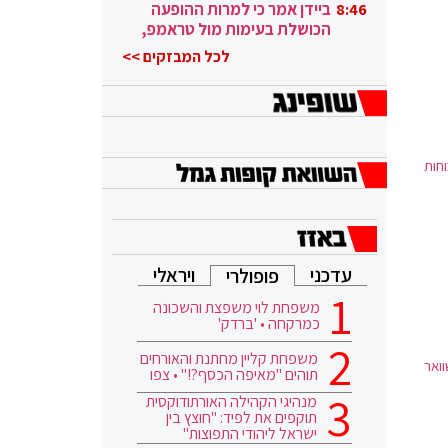
ובגבורה"
ביידן אמר כי למרות ההופעה
8:46
הכושלת בעימות מול טראמפ,
הוא ממשיך
לכל המבזקים >>
חות
עדכני
ויראלי
פופולרי
משפחת לוי משפצת והשכונה
כמרקחה • 'ברדק'
משפחת קליין מחתנת והאורחים
ואר
תוהים "מאיפה הכסף?!" • צפו
מנהיגי הקהילה האורתודוקסית
תוקפים את לפיד: "חוצץ בין
ישראל ליהודי התפוצות"