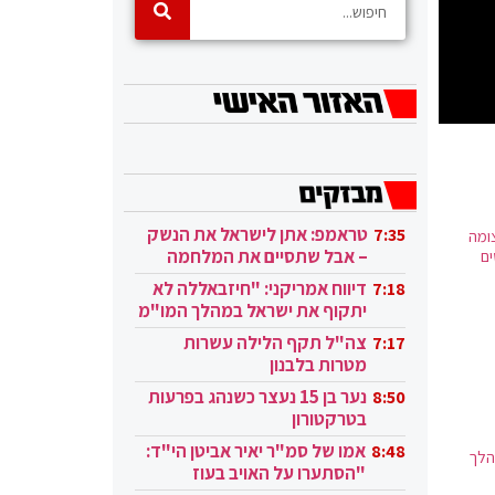
טראמפ: אתן לישראל את הנשק
7:35
ומה
– אבל שתסיים את המלחמה
ים
בעזה
דיווח אמריקני: "חיזבאללה לא
7:18
יתקוף את ישראל במהלך המו"מ
בקטאר"
צה"ל תקף הלילה עשרות
7:17
מטרות בלבנון
נער בן 15 נעצר כשנהג בפרעות
8:50
בטרקטורון
אמו של סמ"ר יאיר אביטן הי"ד:
8:48
הלך
"הסתערו על האויב בעוז