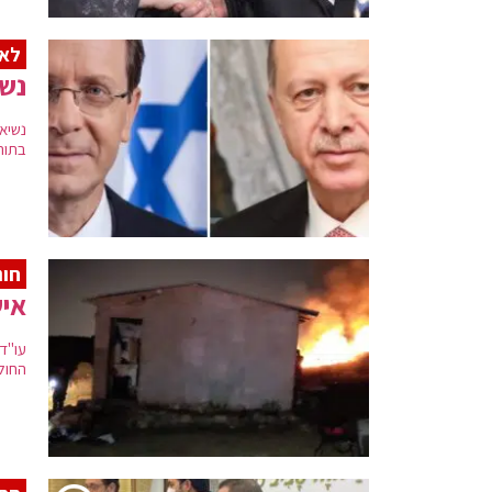
לאח
נשי
נשיא 
בתור
חונ
איש
עו"ד
החולי