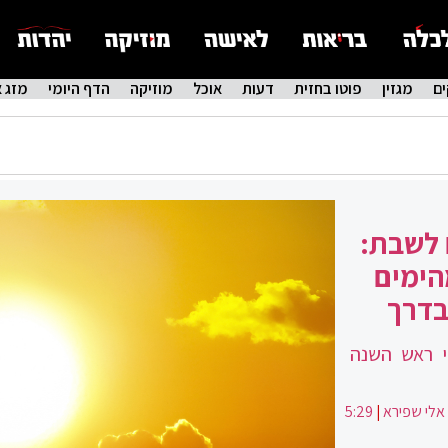
ם
מגזין
פוטו בחזית
דעות
אוכל
מוזיקה
הדף היומי
מזג א
 לשבת:
הימים
בדרך
י ראש השנה
אלי שפירא
|
5:29