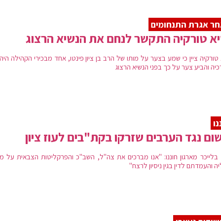
ר אגרת התנחומים
א טורקיה התקשר לנחם את הנשיא הרצוג
טורקיה ציין כי שמע בצער על מותו של הרב בן ציון פינטו, אחד מבכירי הקהילה היה
כיה והביע צער על כך בפני הנשיא הרצוג
נו
ום נגד הערבים שזרקו בקת"בים לעוז ציון
 בלייכר מארגון חוננו: "אנו מברכים את צה"ל, השב"כ והפרקליטות הצבאית על מ
ה והעמדתם לדין בגין ניסיון לרצח"