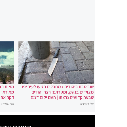
שוב טבח ביהודים • מחבלים הגיעו לעיר יפו
מאות רבו
מצוידים בנשק, ומטרתם: רצח יהודים |
מאיראן ו
שבעה קדושים נרצחו | השם יקום דמם
דקה אחר
אלי שפירא
אלי שפירא