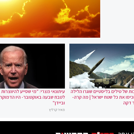
ת של טילים בליסטיים שוגרו הלילה
עיתונאי מצרי: "מי שסייע להיווצרות
כיסו את כל שטח ישראל | מה קרה-
לטבח שבעה באוקטובר- היו הדמוקר
 דקה
וביידן"
מאיר קרליץ