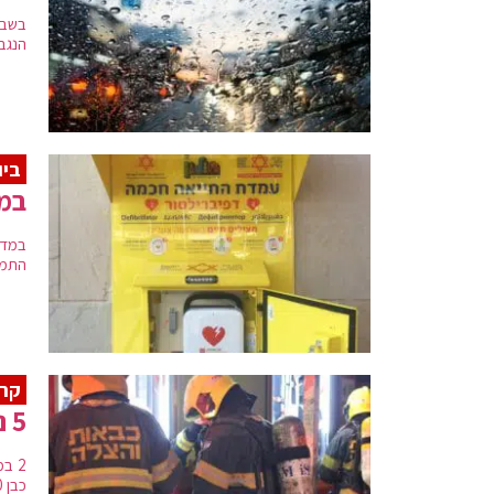
בשבת
הנגב.
ביו
במד
במד"
התמו
קרי
5 נפגעים בשריפה בדירה, 2 במצב אנוש
כבן 40, ילד כבן 10 וילדה כבת 13 לאחר ששאפו עשן