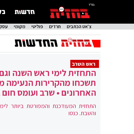
בס"ד
צ'אט הכתבים
חרדים
פוליטי
מקומי
עסקי
ראש השרב
התחזית לימי ראש השנה וגם
תשכחו מהקרירות הנעימה מ
האחרונים • שרב ועומס חום 
התחזית המעודכנת והמפורטת ביותר לימ
והשבת. כנסו