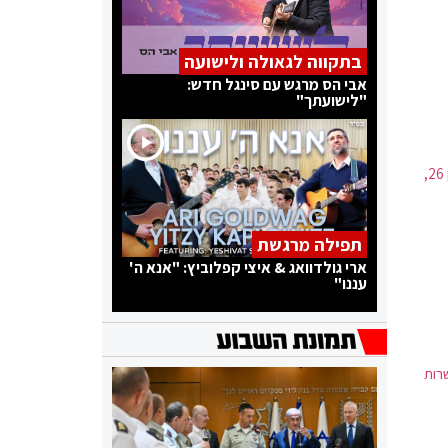
בתקווה לגאולה ולישועה
אבי הס מרגש עם סינגל חדש:
"לישועתך"
שמם של הקצינים ההרוגים, רב-סרן אופק אהרון ז״ל, בן 28, ורב-סרן איתמר אלחרר ז״ל, בן 26,
תפילה מרגשת
ארי גולדוואג & איצי קפלוביץ: "אנא ה'
עננו"
רות