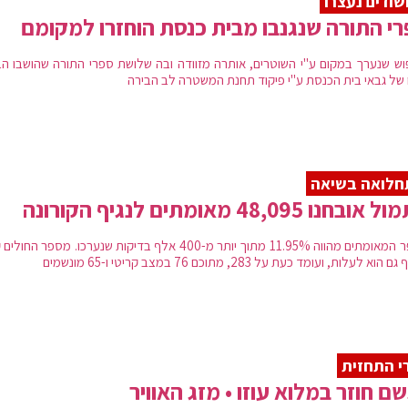
ודים נעצרו
י התורה שנגנבו מבית כנסת הוחזרו למקומם
וש שנערך במקום ע"י השוטרים, אותרה מזוודה ובה שלושת ספרי התורה שהושבו הב
ו של גבאי בית הכנסת ע"י פיקוד תחנת המשטרה לב הבירה
חלואה בשיאה
בחנו 48,095 מאומתים לנגיף הקורונה
מספר המאומתים מהווה 11.95% מתוך יותר מ-400 אלף בדיקות שנערכו. מספר הח
הוא לעלות, ועומד כעת על 283, מתוכם 76 במצב קריטי ו-65 מונשמים
י התחזית
ם חוזר במלוא עוזו • מזג האוויר