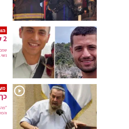
הות
2 קצינים נהרגו הלילה מירי לאחר טעות בזיהוי
נשוי.
מעו
כך 
"מה 
והמס