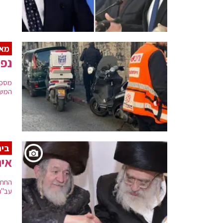
מא
נפל
מספר
המשט
בית
איר
החתן
עב"ג