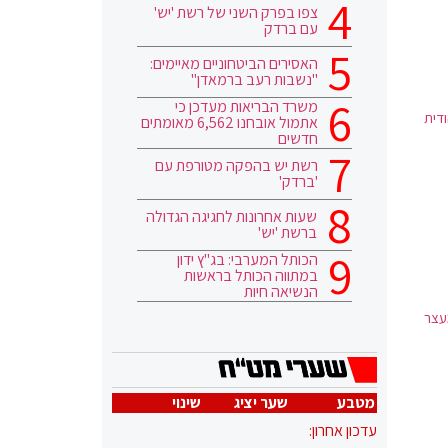
צפו בפרק השני של רשת 'יש'
עם ברדק
האסירים הביטחוניים מאיימים:
"נשבות רעב ברמאדן"
משרד הבריאות מעדכן כי
ודית
אתמול אובחנו 6,562 מאומתים
חדשים
רשת יש בהפקה מטורפת עם
'ברדק'
שעות אחרונות לחגיגה הגדולה
ברשת 'יש'
הכותל המערבי: בג"ץ ידון
במתווה הכותל בראשות
הנשיאה חיות
עצר
מטבע
שער יציג
שינוי
עדכון אחרון: