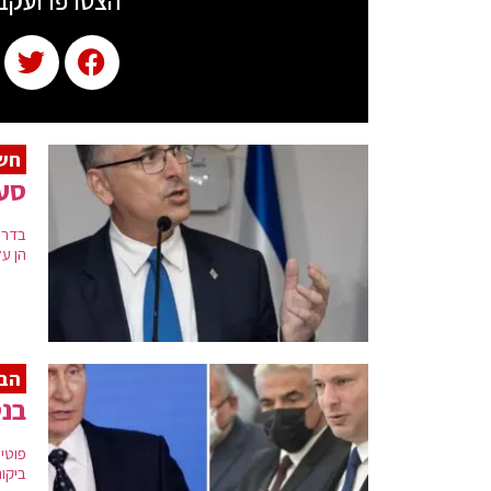
הצטרפו ועקב
חש
סע
בדרי
הן ע
הב
בנט
פוטי
ביקור