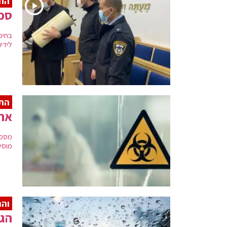
החש
ספר
בחיפ
לידי
הת
אתמול או
מוסיף גם 
והר
הגש