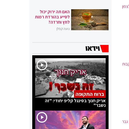
פון
האם תה ירוק יכול
לסייע בהורדת רמות
לחץ וחרדה?
נועה קפלן
בות
ברוח התקופה
אריק חנוך בסינגל קליפ יחודי: "זה
נשבר"
ן, ו-3 במצב בינוני גבר