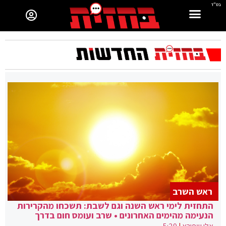
בס"ד
ראש השרב
התחזית לימי ראש השנה וגם לשבת: תשכחו מהקרירות
הנעימה מהימים האחרונים • שרב ועומס חום בדרך