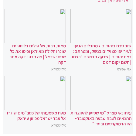
אלי שפירא
|
5:29
שוב טבח ביהודים • מחבלים הגיעו
מאות רבות של טילים בליסטיים
לעיר יפו מצוידים בנשק, ומטרתם:
שוגרו הלילה מאיראן וכיסו את כל
רצח יהודים | שבעה קדושים נרצחו
שטח ישראל | מה קרה- דקה אחר
| השם יקום דמם
דקה
אלי שפירא
אלי שפירא
עיתונאי מצרי: "מי שסייע להיווצרות
מטח משמעותי של כטב"מים שוגרו
התנאים לטבח שבעה באוקטובר-
אל עבר ישראל מכיוון עיראק
היו הדמוקרטים וביידן"
אלי שפירא