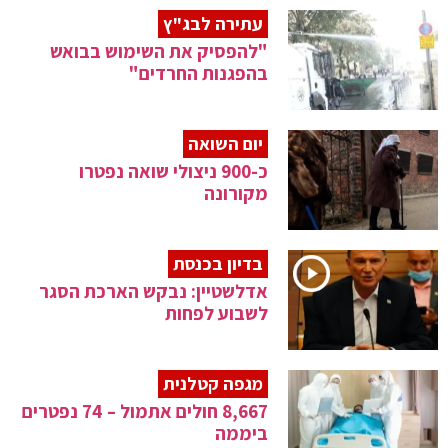
עתירה לבג"ץ
"להפסיק את השימוש בבואש
בהפגנות החרדים"
יום השואה
כ-900 ניצולי שואה נפטרו
מקורונה
בדיון בכנסת
אדלשטיין: נבקש הארכת הסגר
לשבוע לפחות
מגפה קטלנית
8,667 חולים אתמול – 74 נפטרים
ביממה