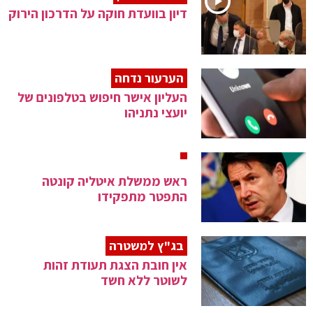
דיון בוועדת חוקה על הדרכון הירוק
הערעור נדחה
העליון אישר חיפוש בטלפונים של
יועצי נתניהו
ראש ממשלת איטליה קונטה
התפטר מתפקידו
בג"ץ למשטרה
אין חובת הצגת תעודת זהות
לשוטר ללא חשד