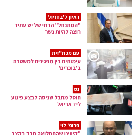
ראיון ל'בחזית'
"המתנחל" הדתי של יש עתיד
רוצה להיות גשר
עם מכת"זית
עימותים בין מפגינים למשטרה
ב'בוכרים'
נס
חוסל מחבל שניסה לבצע פיגוע
ליד אריאל
פרופ' לוי
"קיווינו שהתחלואה תרד בקצב