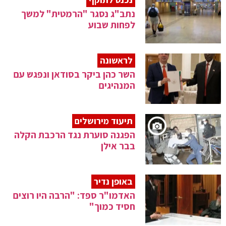
נתב"ג נסגר "הרמטית" למשך
לפחות שבוע
לראשונה
השר כהן ביקר בסודאן ונפגש עם
המנהיגים
תיעוד מירושלים
הפגנה סוערת נגד הרכבת הקלה
בבר אילן
באופן נדיר
האדמו"ר ספד: "הרבה היו רוצים
חסיד כמוך"