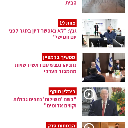
הבית
צוות 19
גנץ: "לא נאפשר דיון בסגר לפני
יום חמישי"
ממשיך בקמפיין
נתניהו נפגש עם ראשי רשויות
מהמגזר הערבי
ריבלין תוקף
"בשם 'משילות' נחצים גבולות
וקווים אדומים"
הבטחות סרק