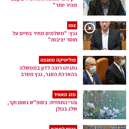
מהיר יותר"
צפו
גנץ: "משלמים מחיר בחיים על
חוסר יציבות"
פוליטיקה ממגפה
נתניהו רוצה לדון בממשלה
בהארכת הסגר, גנץ מסרב
מזג האוויר
והרי התחזית: בסופ"ש גשום וקר,
שלג בגולן
נכנס לתוקף