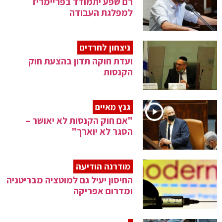
רם שפע יתמודד בפריימריז
למפלגת העבודה
ניצחון לחרדים
ועדת חוקה תדון בהצעת חוק
הקנסות
גנץ מאיים
"אם חוק הקנסות לא יאושר –
הסגר לא יוארך"
מודרנה הודיעה
החיסון יעיל גם למוטציה מבריטניה
ומדרום אפריקה