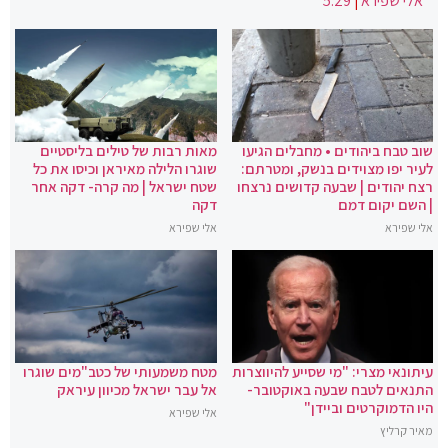
אלי שפירא
|
5:29
שוב טבח ביהודים • מחבלים הגיעו
מאות רבות של טילים בליסטיים
לעיר יפו מצוידים בנשק, ומטרתם:
שוגרו הלילה מאיראן וכיסו את כל
רצח יהודים | שבעה קדושים נרצחו
שטח ישראל | מה קרה- דקה אחר
| השם יקום דמם
דקה
אלי שפירא
אלי שפירא
עיתונאי מצרי: "מי שסייע להיווצרות
מטח משמעותי של כטב"מים שוגרו
התנאים לטבח שבעה באוקטובר-
אל עבר ישראל מכיוון עיראק
היו הדמוקרטים וביידן"
אלי שפירא
מאיר קרליץ