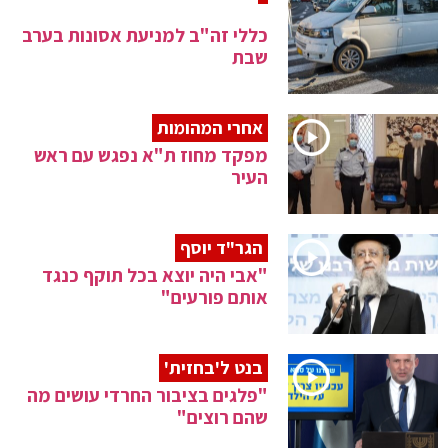
כללי זה"ב למניעת אסונות בערב
שבת
אחרי המהומות
מפקד מחוז ת"א נפגש עם ראש
העיר
הגר"ד יוסף
"אבי היה יוצא בכל תוקף כנגד
אותם פורעים"
בנט ל'בחזית'
"פלגים בציבור החרדי עושים מה
שהם רוצים"