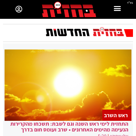
בס"ד
ראש השרב
התחזית לימי ראש השנה וגם לשבת: תשכחו מהקרירות
הנעימה מהימים האחרונים • שרב ועומס חום בדרך