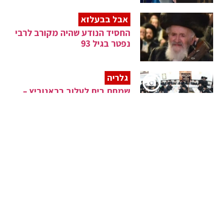
אבל בבעלזא
החסיד הנודע שהיה מקורב לרבי
נפטר בגיל 93
גלריה
שמחת בית לעלוב בראנוביץ –
מאור חיים
גנץ תוקף
"כאן זה לא תחמניסטן – אני בעד
החרדים"
אשר נגד גנץ
"משתמש בקורונה לקושש קולות