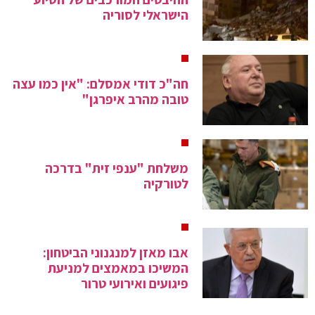
הישראלי לסוריה
חה"כ דודי אמסלם: "אין כמו עצה
טובה מהרב איפרגן"
משלחת "ענפי זית" בדרכה
לטורקיה
אבו מאזן למנגנוני הביטחון:
המשיכו במאמצים למניעת
פיגועים ואירועי טרור