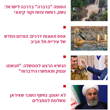
הסופה "ברברה" בדרכה לישראל:
גשם, רוחות עזות וקור קיצוני
אפס תאונות דרכים: המיזם החדש
של עיריית תל אביב
הנשיא הרצוג לממשלה: "תנשמו
עמוק ותאפשרו הידברות"
לא יאומן: נחשף השכר שאיראן
משלמת למחבלים