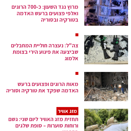
מרוץ נגד השעון: כ-700 הרוגים
ואלפי פצועים ברעש האדמה
בטורקיה ובסוריה
צה"ל: נעצרה חוליית המחבלים
שביצעה את פיגוע הירי בצומת
אלמוג
מאות הרוגים ופצועים ברעש
האדמה שפקד את טורקיה וסוריה
מזג אוויר
תחזית מזג האוויר ליום שני: גשם
ורוחות סוערות – סופת שלגים