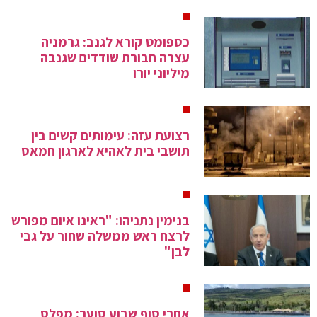
כספומט קורא לגנב: גרמניה
עצרה חבורת שודדים שגנבה
מיליוני יורו
רצועת עזה: עימותים קשים בין
תושבי בית לאהיא לארגון חמאס
בנימין נתניהו: "ראינו איום מפורש
לרצח ראש ממשלה שחור על גבי
לבן"
אחרי סוף שבוע סוער: מפלס