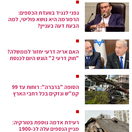
גפני לנגיד בוועדת הכספים:
הרפורמה היא נושא פוליטי, למה
הבעת דעה בעניין?
האם אריה דרעי יחזור לממשלה?
"חוק דרעי 2" הוגש היום לכנסת
הסופה "ברברה": רוחות עד 99
קמ"ש ונזקים בכל רחבי הארץ
רעידת אדמה נוספת בטורקיה:
מניין הנספים עלה לכ-1900