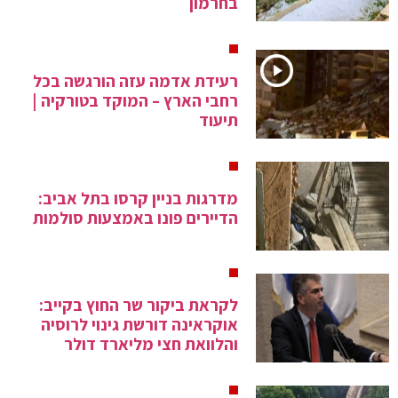
בחרמון
רעידת אדמה עזה הורגשה בכל
רחבי הארץ – המוקד בטורקיה |
תיעוד
מדרגות בניין קרסו בתל אביב:
הדיירים פונו באמצעות סולמות
לקראת ביקור שר החוץ בקייב:
אוקראינה דורשת גינוי לרוסיה
והלוואת חצי מליארד דולר