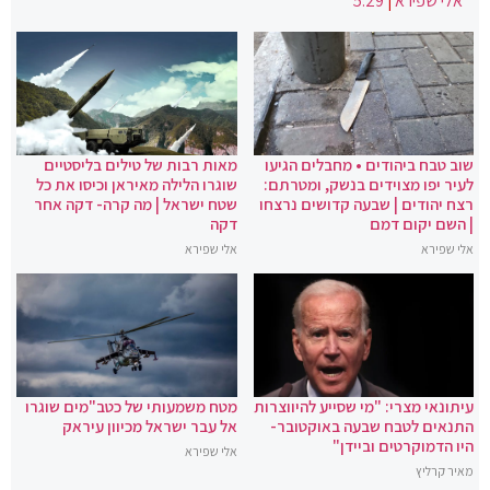
אלי שפירא
|
5:29
שוב טבח ביהודים • מחבלים הגיעו
מאות רבות של טילים בליסטיים
לעיר יפו מצוידים בנשק, ומטרתם:
שוגרו הלילה מאיראן וכיסו את כל
רצח יהודים | שבעה קדושים נרצחו
שטח ישראל | מה קרה- דקה אחר
| השם יקום דמם
דקה
אלי שפירא
אלי שפירא
עיתונאי מצרי: "מי שסייע להיווצרות
מטח משמעותי של כטב"מים שוגרו
התנאים לטבח שבעה באוקטובר-
אל עבר ישראל מכיוון עיראק
היו הדמוקרטים וביידן"
אלי שפירא
מאיר קרליץ