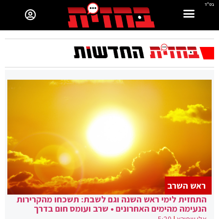
בס"ד
ראש השרב
התחזית לימי ראש השנה וגם לשבת: תשכחו מהקרירות
הנעימה מהימים האחרונים • שרב ועומס חום בדרך