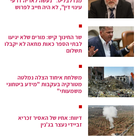
מנדלבליט: "נעשה לאריה דרעי
עינוי דין", לא היה חייב לפרוש
שר החינוך קיש: מורים שלא יגיעו
לבתי הספר כאות מחאה לא יקבלו
תשלום
משלחת איחוד הצלה נמלטה
מטורקיה בעקבות "מידע ביטחוני
משמעותי"
דיווח: אחיו של האסיר זכריא
זביידי נעצר בג'נין