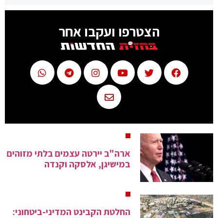
הצטרפו ועקבו אחר
ארה"ב יירטה עצמים בלתי מזוהים
במישיגן, אלסקה וקנדה
החלטת הקבינט המדיני-ביטחוני: