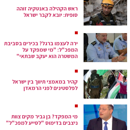
ראש הקהילה באנטקיה זוהה
סופית: יובא לקבר ישראל
ירה לעצמו ברגל? בכירים בסביבת
המפכ"ל: "מי שמפקד על
המשטרה הוא יעקב שבתאי"
קהיר במאמצי תיווך בין ישראל
לפלסטינים לפני הרמאדן
מי המפקד? בן גביר מקים צוות
ניצבים בדימוס "לסייע למפכ"ל"