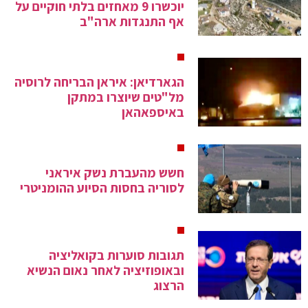
יוכשרו 9 מאחזים בלתי חוקיים על
אף התנגדות ארה"ב
הגארדיאן: איראן הבריחה לרוסיה
מל"טים שיוצרו במתקן
באיספאהאן
חשש מהעברת נשק איראני
לסוריה בחסות הסיוע ההומניטרי
תגובות סוערות בקואליציה
ובאופוזיציה לאחר נאום הנשיא
הרצוג