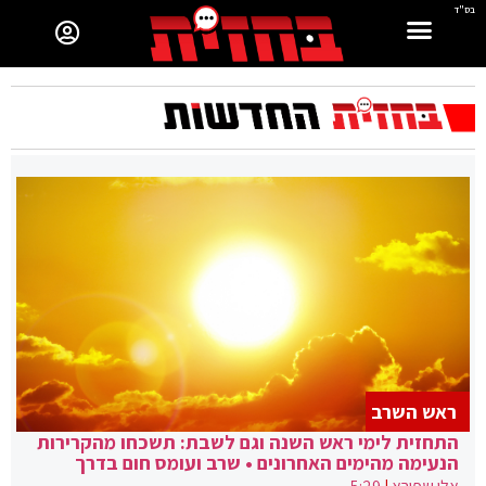
בס"ד
ראש השרב
התחזית לימי ראש השנה וגם לשבת: תשכחו מהקרירות
הנעימה מהימים האחרונים • שרב ועומס חום בדרך