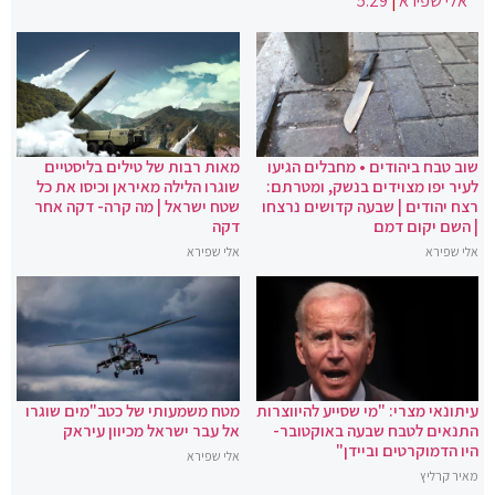
אלי שפירא
|
5:29
שוב טבח ביהודים • מחבלים הגיעו
מאות רבות של טילים בליסטיים
לעיר יפו מצוידים בנשק, ומטרתם:
שוגרו הלילה מאיראן וכיסו את כל
רצח יהודים | שבעה קדושים נרצחו
שטח ישראל | מה קרה- דקה אחר
| השם יקום דמם
דקה
אלי שפירא
אלי שפירא
עיתונאי מצרי: "מי שסייע להיווצרות
מטח משמעותי של כטב"מים שוגרו
התנאים לטבח שבעה באוקטובר-
אל עבר ישראל מכיוון עיראק
היו הדמוקרטים וביידן"
אלי שפירא
מאיר קרליץ