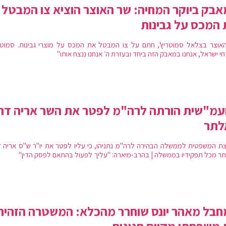
בק ביוקר המחיה: שר האוצר הוציא צו המבטל
המכס על גבינות
אוצר בצלאל סמוטריץ', חתם על צו המבטל את המכס על מוצרי גבינות. סמוטרי
י ישראל, אנחנו במאבק הזה ביחד ובעזרת ה׳ אנחנו ננצח אותו"
עמ"שית הורתה לרה"מ לפטר את השר אריה דר
לתר
צת המשפטית לממשלה הבהירה לרה"מ נתניהו, כי עליו לפטר את יו"ר ש"ס אריה ד
ר מכל תפקידיו בממשלה | בהרב-מיארה: "עליך לפעול בהתאם לפסק הדין"
בל מאהר יונס שוחרר מהכלא: המשטרה הזהיר