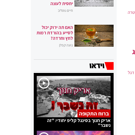
יחסית לעונה
חיים גוטליב
 משטרה
האם תה ירוק יכול
לסייע בהורדת רמות
לחץ וחרדה?
נועה קפלן
דגל
ברוח התקופה
אריק חנוך בסינגל קליפ יחודי: "זה
נשבר"