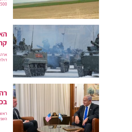
500 מטר, ונישא על ידי חייל יחיד שיכול לשגר אותו באופן עצמאי | צפו
האם
קרי
דולר
רה"
בכם
ראש ה
השניי