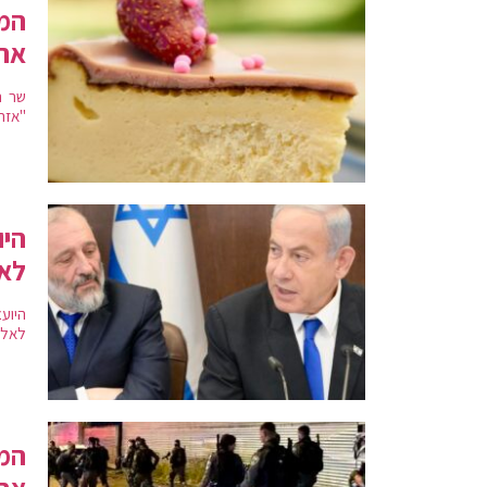
המא
את 
שר ה
"אזרח
היו
לא
היוע
לאלת
המח