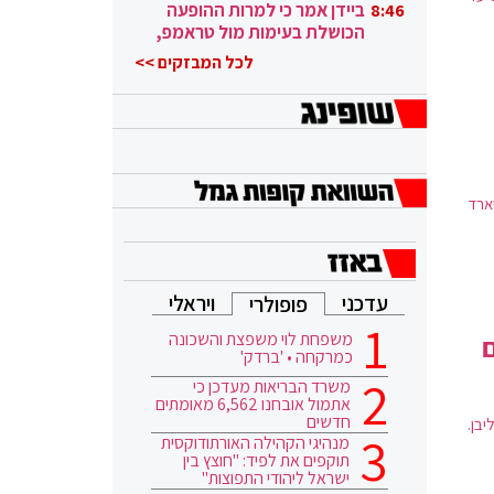
ובגבורה"
ביידן אמר כי למרות ההופעה
8:46
הכושלת בעימות מול טראמפ,
הוא ממשיך
לכל המבזקים >>
וקראינה, בעלות של יותר מ-2.5. מיליארד
עדכני
ויראלי
פופולרי
משפחת לוי משפצת והשכונה
ם
כמרקחה • 'ברדק'
משרד הבריאות מעדכן כי
אתמול אובחנו 6,562 מאומתים
חדשים
יבן.
מנהיגי הקהילה האורתודוקסית
תוקפים את לפיד: "חוצץ בין
ישראל ליהודי התפוצות"