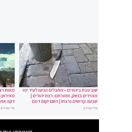
שוב טבח ביהודים • מחבלים הגיעו לעיר יפו
מאות רבו
מצוידים בנשק, ומטרתם: רצח יהודים |
מאיראן ו
שבעה קדושים נרצחו | השם יקום דמם
דקה אחר
אלי שפירא
אלי שפירא