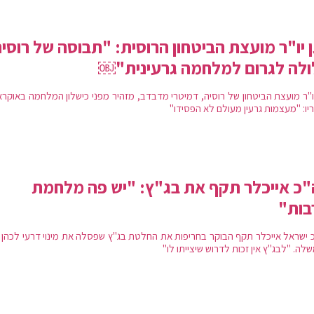
 יו"ר מועצת הביטחון הרוסית: "תבוסה של רוסי
לה לגרום למלחמה גרעינית"￼
יו"ר מועצת הביטחון של רוסיה, דמיטרי מדבדב, מזהיר מפני כישלון המלחמה באוקרא
יו: "מעצמות גרעין מעולם לא הפסידו"
כ אייכלר תקף את בג"ץ: "יש פה מלחמת
בות"
 ישראל אייכלר תקף הבוקר בחריפות את החלטת בג"ץ שפסלה את מינוי דרעי לכהן 
ה. "לבג"ץ אין זכות לדרוש שיצייתו לו"