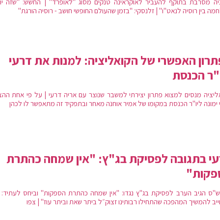
יה מסרבת בתוקף להעביר לאוקראינה טנקים מסוג "לאופרד" | החשש: "שזה יה
ה בין רוסיה לנאט"ו" | זלנסקי: "בזמן שהעולם החופשי חושב - רוסיה הורגת"
רון האפשרי של הקואליציה: למנות את דרעי
"ר הכנסת
ליציה מנסים למצוא פתרון יצירתי למשבר שנוצר עם אריה דרעי | על פי אחת ההצ
 ימונה ליו"ר הכנסת במקומו של אמיר אוחנה מאחר ובתפקיד זה מתאפשר לו לכהן
י בתגובה לפסיקת בג"ץ: "אין שמחה כהתרת
פקות"
 ש"ס הגיב הערב לפסיקת בג"ץ נגדו: "אין שמחה כהתרת הספקות" וביחס לעתיד: "
יב להמשיך המהפכה שהתחילו רבותינו זצוק״ל ביתר שאת וביתר עוז" | צפו