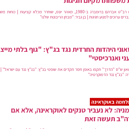
משפחתו מקיום חגיגות
רוצח רב"ט אברהם ברומברג ב-1980, מאהר יונס, שוחרר מכלא קציעות | כוחות
רים ערוכים למנוע חגיגות | בן גביר: "מבחן הריבונות שלנו"
וני היהדות החרדית נגד בג"ץ: "גוף בלתי מייצג
ני ואנרכיסטי"
און ש"ס "הדרך" תקפו באופן חסר תקדים את שופטי בג"ץ: "בג"ץ נגד עם ישראל" | 
ה: "בג"ץ נגד הדמוקרטיה"
לחמה באוקראינה
ניה: לא נעביר טנקים לאוקראינה, אלא אם
ה"ב תעשה זאת