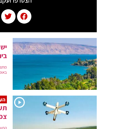
הצטרפו ועקב
ישר
בי
מחצית
באופ
העי
תע"
צפו