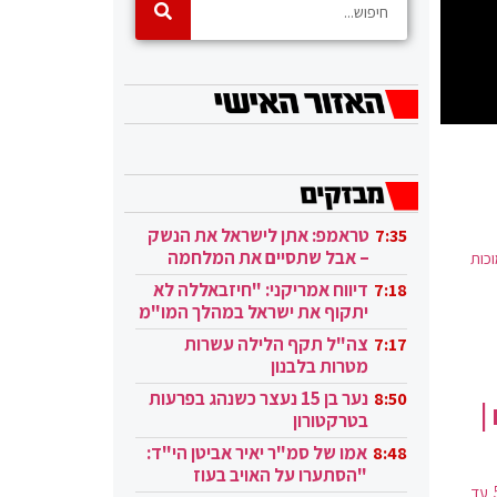
טראמפ: אתן לישראל את הנשק
7:35
– אבל שתסיים את המלחמה
וכות
בעזה
דיווח אמריקני: "חיזבאללה לא
7:18
יתקוף את ישראל במהלך המו"מ
בקטאר"
צה"ל תקף הלילה עשרות
7:17
מטרות בלבנון
נער בן 15 נעצר כשנהג בפרעות
8:50
|
בטרקטורון
אמו של סמ"ר יאיר אביטן הי"ד:
8:48
"הסתערו על האויב בעוז
התעשייה האווירית חשפה היום לראשונה טיל אלקטרואופטי, היכול לטוס בגבהים של 50 עד