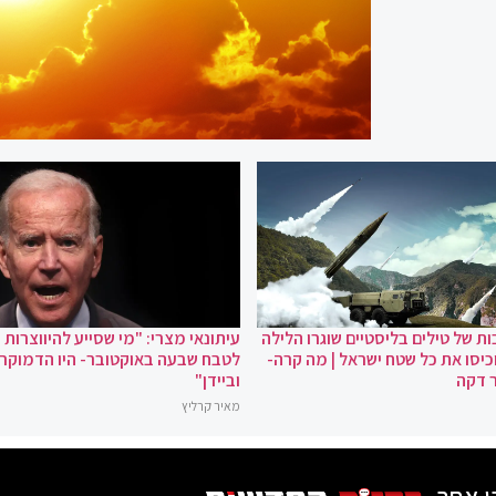
ת של טילים בליסטיים שוגרו הלילה
עיתונאי מצרי: "מי שסייע להיווצרות
כיסו את כל שטח ישראל | מה קרה-
לטבח שבעה באוקטובר- היו הדמוקר
 דקה
וביידן"
מאיר קרליץ