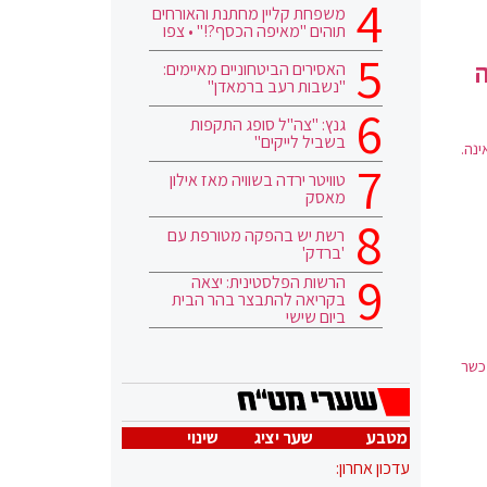
משפחת קליין מחתנת והאורחים
תוהים "מאיפה הכסף?!" • צפו
ה
האסירים הביטחוניים מאיימים:
"נשבות רעב ברמאדן"
גנץ: "צה"ל סופג התקפות
בשביל לייקים"
ינה.
טוויטר ירדה בשוויה מאז אילון
מאסק
רשת יש בהפקה מטורפת עם
'ברדק'
הרשות הפלסטינית: יצאה
בקריאה להתבצר בהר הבית
ביום שישי
כשר
מטבע
שער יציג
שינוי
עדכון אחרון: