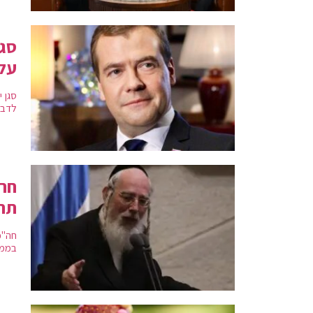
סגן
עלו
סגן 
לדבר
חה"
תר
חה"כ
בממשל