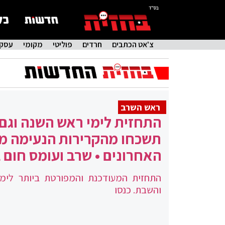
בס"ד
צ'אט הכתבים
חרדים
פוליטי
מקומי
עסקי
ראש השרב
התחזית לימי ראש השנה וגם
תשכחו מהקרירות הנעימה מ
האחרונים • שרב ועומס חום 
התחזית המעודכנת והמפורטת ביותר לימ
והשבת. כנסו