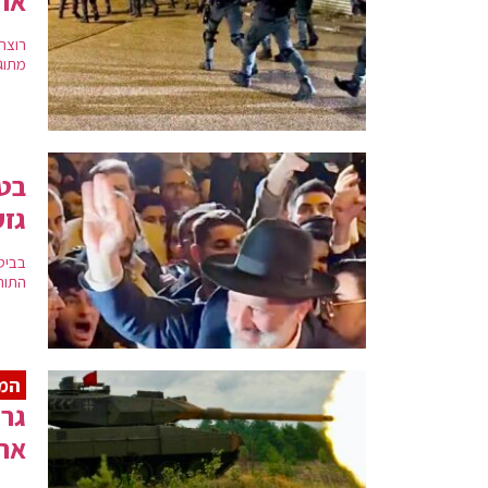
את 
מתוגב
בטא
גזע
בביט
התור
המ
גרמ
אר