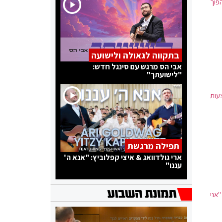
פוך
בתקווה לגאולה ולישועה
אבי הס מרגש עם סינגל חדש:
"לישועתך"
עות
תפילה מרגשת
ארי גולדוואג & איצי קפלוביץ: "אנא ה'
עננו"
אני