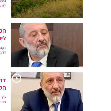
גרמנ
למלחמ
הפת
ליו
בקוא
דרעי
דרע
הס
יו"ר
מתחי