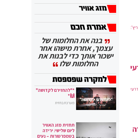
ץ':
בנה את החלומות של
עצמך, אחרת מישהו אחר
ישכור אותך כדי לבנות את
החלומות שלו
עי
רעי
*"להחזירם לקדושה"
🙌*
מערכת בחזית
תחזית מזג האוויר
ה
ליום שלישי: ירידה
בטמפרטורות – נעים