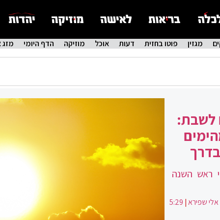
ם
מגזין
פוטו בחזית
דעות
אוכל
מוזיקה
הדף היומי
מזג א
 לשבת:
הימים
בדרך
י ראש השנה
אלי שפירא
|
5:29