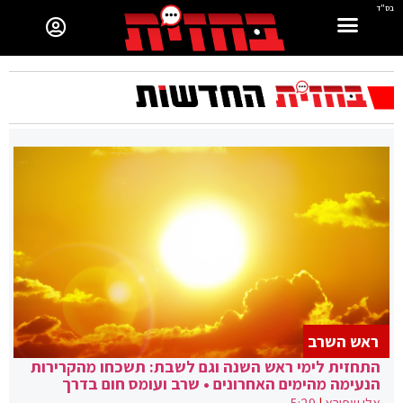
בס"ד
ראש השרב
התחזית לימי ראש השנה וגם לשבת: תשכחו מהקרירות
הנעימה מהימים האחרונים • שרב ועומס חום בדרך