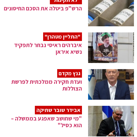
הרש"פ ביטלה את הסכם החיסונים
"התליין מטהרן"
איברהים ראיסי נבחר לתפקיד
נשיא איראן
גנץ מקדם
ועדת חקירה ממלכתית לפרשת
הצוללות
אבידר שובר שתיקה
"מי שחושב שאפגע בממשלה –
הוא כסיל"