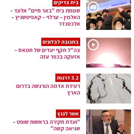
בית צדיקים
שמחת בית "באר חיים" אלעד –
האלמין – ערלוי – קאפיטשניץ –
אלכסנדר
בתגובה לבלונים
צה"ל תקף יעדים של חמאס –
אזעקה בכפר עזה
3.2 דרגות
רעידת אדמה הורגשה בדרום
הארץ
אשר לגנץ
"ועדת חקירה בראשות שופט –
שגיאה קשה"