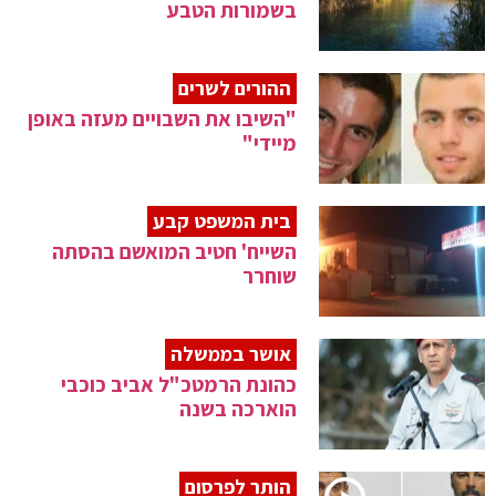
בשמורות הטבע
ההורים לשרים
"השיבו את השבויים מעזה באופן
מיידי"
בית המשפט קבע
השייח' חטיב המואשם בהסתה
שוחרר
אושר בממשלה
כהונת הרמטכ"ל אביב כוכבי
הוארכה בשנה
הותר לפרסום