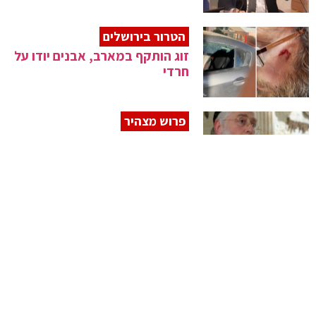
הטרור בירושלים
זוג הותקף במארב, אבנים יודו על
חרדי
פרוש מצהיר
"מאוחדים ונעשה הכל לפורר את
ציר הרוע"
תרגיל אופוזיציוני
הימין בהצעה טובה יותר ל'חוק
איחוד משפחות'
סער יגיב?
מנדלבליט נגד פיצול תפקיד