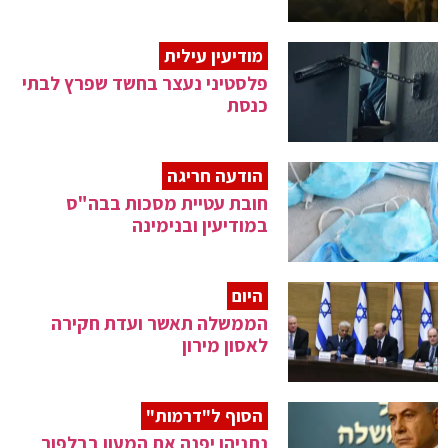
מודיעין עילית
פלסטיני נעצר בחשד שפרץ לבתי
כנסת
הודעה חריגה
חובת עטיית מסכות בבה"ס
במודיעין ובנימינה
היום
הממשלה תאשר ועדת חקירה
לאסון מירון
הסוף ל"דרמות"
נתניהו יפנה את המעון בבלפור