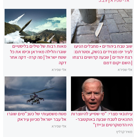
אלי שפירא
|
5:29
שוב טבח ביהודים • מחבלים הגיעו
מאות רבות של טילים בליסטיים
לעיר יפו מצוידים בנשק, ומטרתם:
שוגרו הלילה מאיראן וכיסו את כל
רצח יהודים | שבעה קדושים נרצחו
שטח ישראל | מה קרה- דקה אחר
| השם יקום דמם
דקה
אלי שפירא
אלי שפירא
עיתונאי מצרי: "מי שסייע להיווצרות
מטח משמעותי של כטב"מים שוגרו
התנאים לטבח שבעה באוקטובר-
אל עבר ישראל מכיוון עיראק
היו הדמוקרטים וביידן"
אלי שפירא
מאיר קרליץ