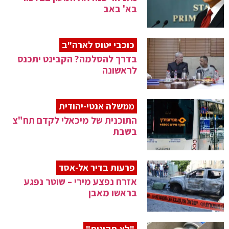
בא' באב
כוכבי יטוס לארה"ב
בדרך להסלמה? הקבינט יתכנס
לראשונה
ממשלה אנטי-יהודית
התוכנית של מיכאלי לקדם תח"צ
בשבת
פרעות בדיר אל-אסד
אזרח נפצע מירי – שוטר נפגע
בראשו מאבן
"לא תקינות"