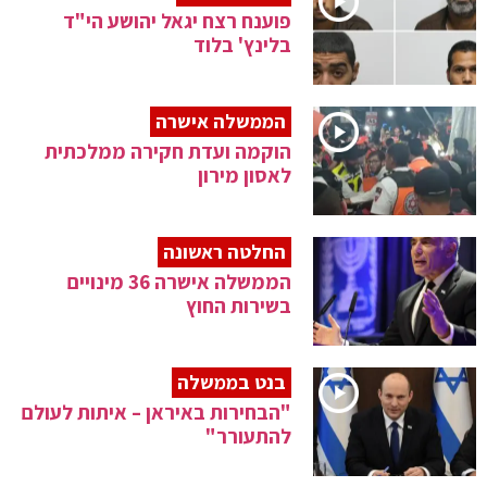
פוענח רצח יגאל יהושע הי"ד
בלינץ' בלוד
הממשלה אישרה
הוקמה ועדת חקירה ממלכתית
לאסון מירון
החלטה ראשונה
הממשלה אישרה 36 מינויים
בשירות החוץ
בנט בממשלה
"הבחירות באיראן – איתות לעולם
להתעורר"