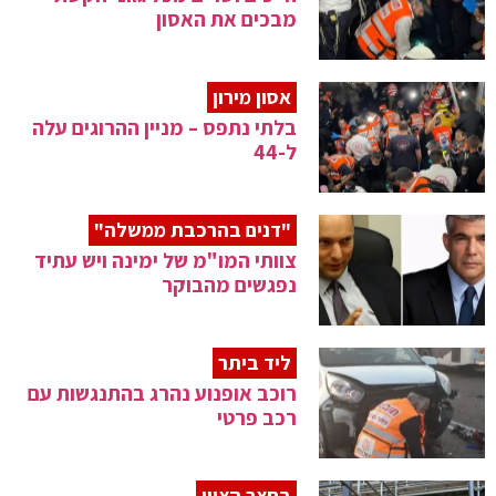
מבכים את האסון
אסון מירון
בלתי נתפס – מניין ההרוגים עלה
ל-44
"דנים בהרכבת ממשלה"
צוותי המו"מ של ימינה ויש עתיד
נפגשים מהבוקר
ליד ביתר
רוכב אופנוע נהרג בהתנגשות עם
רכב פרטי
בחצר הציון