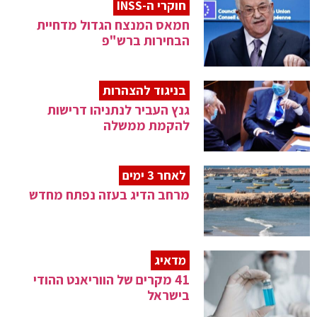
חוקרי ה-INSS
חמאס המנצח הגדול מדחיית
הבחירות ברש"פ
בניגוד להצהרות
גנץ העביר לנתניהו דרישות
להקמת ממשלה
לאחר 3 ימים
מרחב הדיג בעזה נפתח מחדש
מדאיג
41 מקרים של הווריאנט ההודי
בישראל