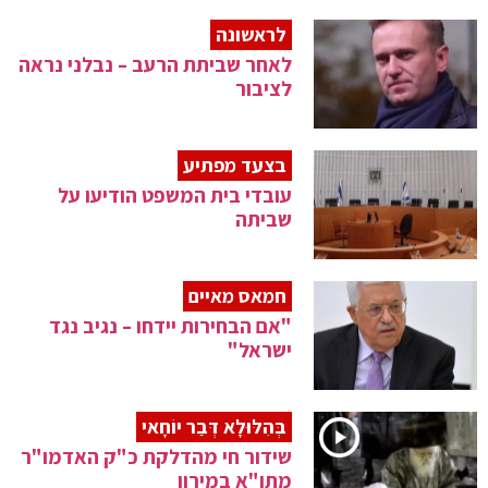
לראשונה
לאחר שביתת הרעב – נבלני נראה
לציבור
בצעד מפתיע
עובדי בית המשפט הודיעו על
שביתה
חמאס מאיים
"אם הבחירות יידחו – נגיב נגד
ישראל"
בְּהִלּוּלָא דְּבַר יוֹחָאי
שידור חי מהדלקת כ"ק האדמו"ר
מתו"א במירון