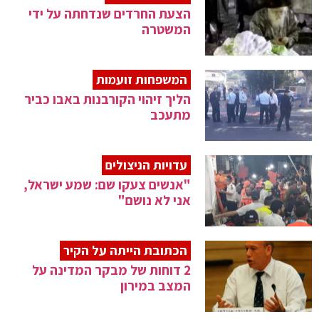
הצעת החרדים שנדחתה על ידי
המשטרה
המשפחות זועמות
הליך זיהוי הקורבנות באבו כביר
מתעכב
עדויות הניצולים
"אנשים צעקו שם: שמע ישראל,
אני לא נושם"
הכתובת הייתה על הקיר
2 דוחות של מבקר המדינה על
המצב במירון