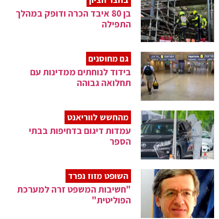
בן 80 איבד הכרה ודופק במהלך
התפילה
גם מחוסנים
בידוד לנוחתים ממדינות עם
תחלואה גבוהה
מהחשש לווריאנט
עמדות דיגום בדחיפות בבתי
הספר
השופט מזוז נפרד
"חשיבות המשפט זרה למערכת
הפוליטית"