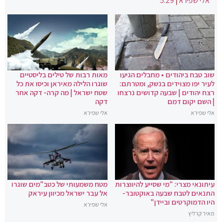
אלי שפירא
|
5:29
שוב טבח ביהודים • מחבלים הגיעו
מאות רבות של טילים בליסטיים
לעיר יפו מצוידים בנשק, ומטרתם:
שוגרו הלילה מאיראן וכיסו את כל
רצח יהודים | שבעה קדושים נרצחו
שטח ישראל | מה קרה- דקה אחר
| השם יקום דמם
דקה
אלי שפירא
אלי שפירא
עיתונאי מצרי: "מי שסייע להיווצרות
מטח משמעותי של כטב"מים שוגרו
התנאים לטבח שבעה באוקטובר-
אל עבר ישראל מכיוון עיראק
היו הדמוקרטים וביידן"
אלי שפירא
מאיר קרליץ