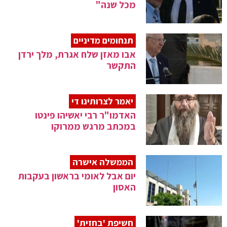
מכל שנה"
תנחומים מדיניים
אבו מאזן שלח אגרת, מלך ירדן
התקשר
יאמר לצרותינו די
האדמו"ר רבי יאשיהו פינטו
במכתב מרגש ממרוקו
הממשלה אישרה
יום אבל לאומי בראשון בעקבות
האסון
חשיפת 'בחזית'