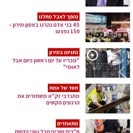
נֶהְפַּךְ לְאֵבֶל מְחֹלֵנוּ
45 בני אדם נהרגו באסון מירון –
150 נפצעו
נתניהו במירון
"מכריז על יום ראשון כיום אבל
לאומי"
חסד של אמת
מתנדבי זק"א משחזרים את
הרגעים הקשים
מתאחדים
ח"כים ושרים מכל גווני הקשת