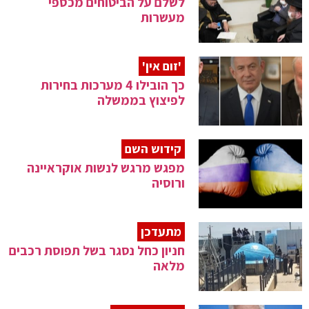
לשלם על הביטוחים מכספי
מעשרות
'זום אין'
כך הובילו 4 מערכות בחירות
לפיצוץ בממשלה
קידוש השם
מפגש מרגש לנשות אוקראיינה
ורוסיה
מתעדכן
חניון כחל נסגר בשל תפוסת רכבים
מלאה