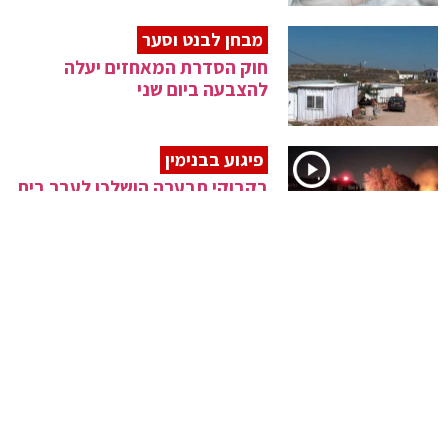
מבחן לבנט וסער
חוק הסדרת המאחזים יעלה
להצבעה ביום שני
פיגוע בבנימין
בקבוקי תבערה הושלכו לעבר בית
בעוז ציון
דיווח
ארה"ב שוקלת להסיר עוד
סנקציות מאיראן
נאום 100 הימים
"ירשתי אומה במשבר, אמריקה