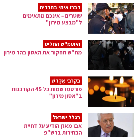
דברו איתי בחרדית
שוטרים – אינכם מתאימים
ל"מבצע מירון"
היועמ"ש החליט
מח"ש תחקור את האסון בהר מירון
בִּקְרֹבַי אֶקָּדֵשׁ
פורסמו שמות כל 45 הקורבנות
ב"אסון מירון"
בגלל ישראל
אבו מאזן הודיע על דחיית
הבחירות ברש"פ