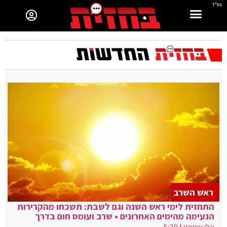
בס"ד
ראש השרב
התחזית לימי ראש השנה וגם לשבת: תשכחו מהקרירות
הנעימה מהימים האחרונים • שרב ועומס חום בדרך