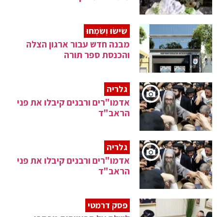
שִׂישׂוּ וְשִׂמְחוּ
מבנה חדש עבור ארגון הצלה
והכנסת ספר תורה
גלריה
אדמו"רים ורבנים קיבלו את פני
הראב"ד
גלריה
אדמו"רים ורבנים קיבלו את פני
הראב"ד
פסק דרמטי