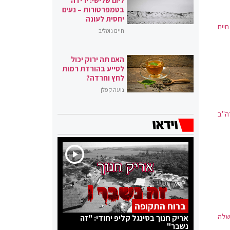
ליום שלישי: ירידה
בטמפרטורות – נעים
יחסית לעונה
חיים
חיים גוטליב
האם תה ירוק יכול
לסייע בהורדת רמות
לחץ וחרדה?
נועה קפלן
ה"ב
ברוח התקופה
שלה
אריק חנוך בסינגל קליפ יחודי: "זה
נשבר"