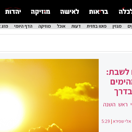
ם
מגזין
פוטו בחזית
דעות
אוכל
מוזיקה
הדף היומי
מזג א
 לשבת:
הימים
בדרך
י ראש השנה
אלי שפירא
|
5:29