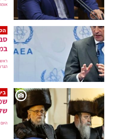
אומרי
הסכ
במת
ראש 
הגרע
בית
שמח
של
היום 