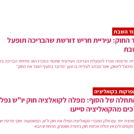
וד השבת
 החוק: עיריית חריש דורשת שהבריכה תופעל
בת
ייה פרסמה מכרז להפעלת הבריכה העירונית שתנאי במכרז הוא פתיחת הבריכה בש
מיכאל ליטווק, שיגר מכתב לעירייה בו טען ״מדובר בסעיף הנוגד את החוק״
רקות בקואליציה
חלה של הסוף: מפלה לקואלציה חוק יו"ש נפל
ים מהקואליציה סייעו
וזיציה יחד עם חלק מחברי הקואליציה הפילו את חוק יו"ש, המשמעות: חוקי מדינת י
תקפים ולכן אין יכולת אכיפת חוק ביהודה ושומרון, מהחודש הבא