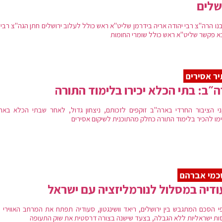
שלים
נו הרה"צ רבי יהודה אריה בידרמן שליט"א ראש כולל לעלוב ירושלים חתן הגה"צ רבי 
א פקשר שליט"א ראש כולל שומרי החומות
ר אסירים
״ב: בתי הכלא יכירו בלימוד התורה
י הציבור החרדי בארה"ב זוקפים לזכותם, ניצחון גדול, לאחר שבתי הכלא באר
מו להכיר בלימוד התורה כחלק מהתוכנית לשיקום אסירים
כמי אברהם
דיה במסלול לנורמליזציה עם ישראל
י הסכם המתגבש בין ירושלים, ריאד וושינגטון, סעודיה תפתח את המרחב האווירי 
ות ישראליות ללא הגבלה, בצעד שישנה בצורה דרסטית את שוק התעופה