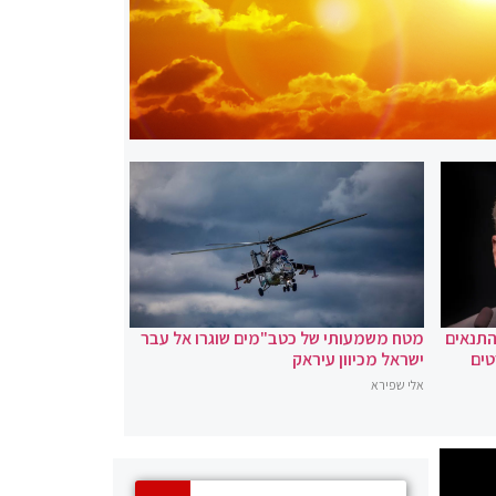
 התנאים
מטח משמעותי של כטב"מים שוגרו אל עבר
טים
ישראל מכיוון עיראק
אלי שפירא