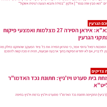
ם: "הוא מבין שזה נגמר" | אלקין: "במידה ותבוא הצעה רצינית אשקול"
ם הגרעין
סבא"א: איראן הסירה 27 מצלמות ואמצעי פיקוח
קני הגרעין
הסוכנות רפאל גרוסי אמר, כי טהראן הסירה את כל ציוד המעקב שהותקנו כחלק מה
ין. לדבריו, אם לא יחודש הפיקוח בתוך ארבעה שבועות, תהיה זו מכה קשה להסכם
 צדיקים
ת בית סערט ויז'ניץ: חתונת נכד האדמו"ר
יט"א
(רביעי) התקיימה חתונת נכד האדמו"ר מסערט ויז'ניץ ברמת ויז'ניץ בחיפה