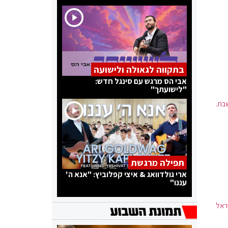
בתקווה לגאולה ולישועה
אבי הס מרגש עם סינגל חדש:
"לישועתך"
בת.
תפילה מרגשת
ארי גולדוואג & איצי קפלוביץ: "אנא ה'
עננו"
שראל