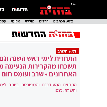
בס"ד
צ'אט הכתבים
חרדים
פוליטי
מקומי
עסקי
ראש השרב
התחזית לימי ראש השנה וגם
תשכחו מהקרירות הנעימה מ
האחרונים • שרב ועומס חום 
התחזית המעודכנת והמפורטת ביותר לימ
והשבת. כנסו