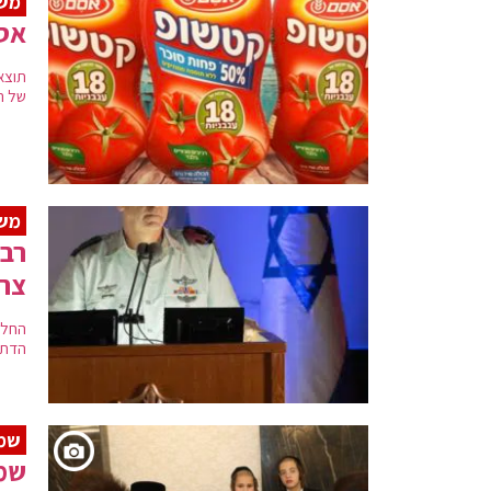
מש
אסם
תוצא
של ה
משב
רבנ
צה"
החלט
הדתי
שמח
שמח