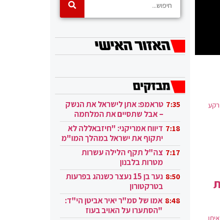
טראמפ: אתן לישראל את הנשק
7:35
 רקע
– אבל שתסיים את המלחמה
בעזה
דיווח אמריקני: "חיזבאללה לא
7:18
יתקוף את ישראל במהלך המו"מ
בקטאר"
צה"ל תקף הלילה עשרות
7:17
מטרות בלבנון
נער בן 15 נעצר כשנהג בפרעות
8:50
ת
בטרקטורון
אמו של סמ"ר יאיר אביטן הי"ד:
8:48
"הסתערו על האויב בעוז
יתו