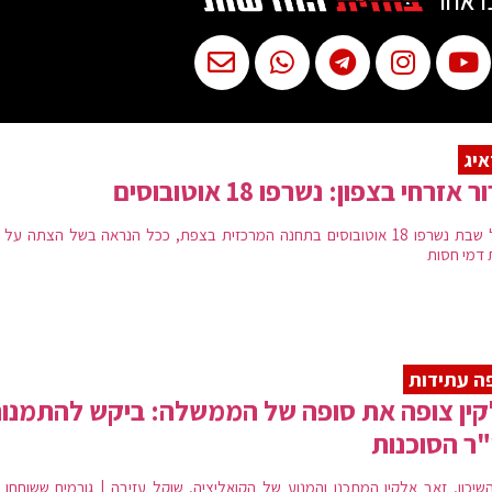
ו אחר
יג
 אזרחי בצפון: נשרפו 18 אוטובוסים
בליל שבת נשרפו 18 אוטובוסים בתחנה המרכזית בצפת, ככל הנראה בשל הצתה על
 דמי חסות
ה עתידות
ין צופה את סופה של הממשלה: ביקש להתמנו
"ר הסוכנות
שיכון, זאב אלקין המתכנן והמנוע של הקואליציה, שוקל עזיבה | גורמים ששוחחו א