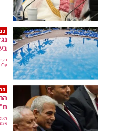
כב
נגד
בש
העיר
עו"ד 
התפ
ההת
ח"כ
האופ
אינם 