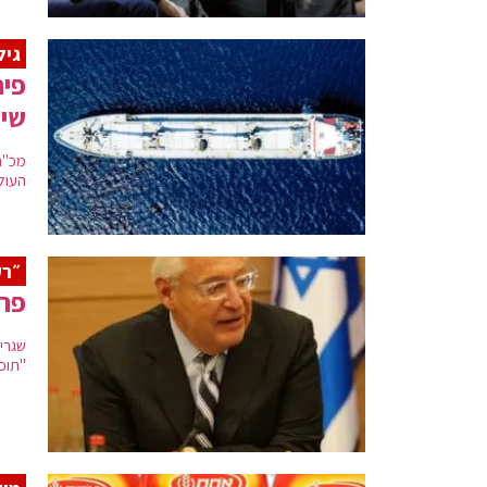
גיל
פית
שיט
מכ"ם
העולם
״רק
פרי
שגריר
"תוכ