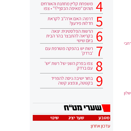
משפחת קליין מחתנת והאורחים
תוהים "מאיפה הכסף?!" • צפו
דרמה: האם ארה"ב לקראת
חדלות פירעון?
הרשות הפלסטינית: יצאה
בקריאה להתבצר בהר הבית
ביום שישי
חבי
רשת יש בהפקה מטורפת עם
'ברדק'
צפו בפרק השני של רשת 'יש'
עם ברדק
בחור ישיבה ניסה להפריד
בקטטה, ונפצע קשה
שלון
מטבע
שער יציג
שינוי
עדכון אחרון: