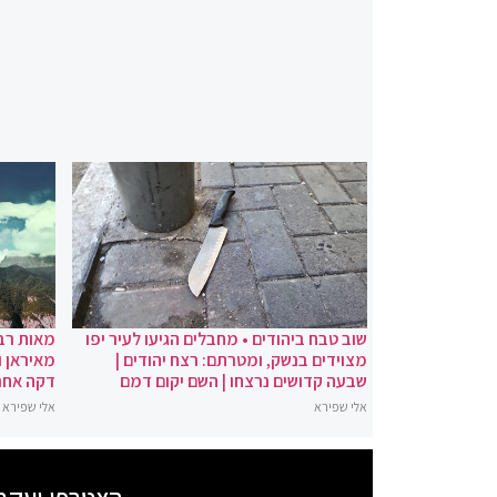
שוב טבח ביהודים • מחבלים הגיעו לעיר יפו
מאות רבו
מצוידים בנשק, ומטרתם: רצח יהודים |
מאיראן ו
שבעה קדושים נרצחו | השם יקום דמם
דקה אחר
אלי שפירא
אלי שפירא