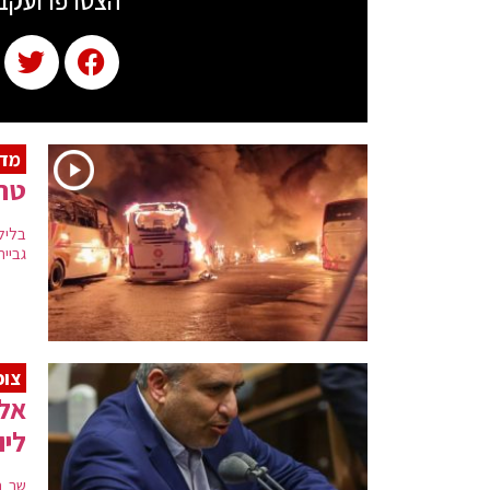
הצטרפו ועקב
מדא
טרור
גביית
צופ
אלק
ליו
שר ה