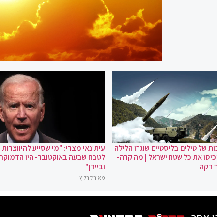
ת של טילים בליסטיים שוגרו הלילה
עיתונאי מצרי: "מי שסייע להיווצרות
כיסו את כל שטח ישראל | מה קרה-
לטבח שבעה באוקטובר- היו הדמוקר
 דקה
וביידן"
מאיר קרליץ