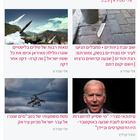
אלי שפירא
|
5:29
שוב טבח ביהודים • מחבלים הגיעו
מאות רבות של טילים בליסטיים
לעיר יפו מצוידים בנשק, ומטרתם:
שוגרו הלילה מאיראן וכיסו את כל
רצח יהודים | שבעה קדושים נרצחו
שטח ישראל | מה קרה- דקה אחר
| השם יקום דמם
דקה
אלי שפירא
אלי שפירא
עיתונאי מצרי: "מי שסייע להיווצרות
מטח משמעותי של כטב"מים שוגרו
התנאים לטבח שבעה באוקטובר-
אל עבר ישראל מכיוון עיראק
היו הדמוקרטים וביידן"
אלי שפירא
מאיר קרליץ