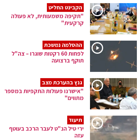
הקבינט החליט
"תקיפה משמעותית, לא פעולה
קרקעית"
ההסלמה נמשכת
לפחות 60 רקטות שוגרו – צה"ל
תוקף ברצועה
גנץ בהערכת מצב
"אישרנו פעולות התקפיות במספר
מתווים"
תיעוד
ירי טיל הנ"ט לעבר הרכב בעוטף
עזה