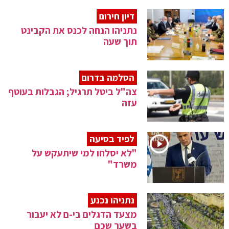
דיון חירום
נתניהו הנחה לכנס את הקבינט
תוך שעה
הסלמה בדרום
צה"ל ביטל תרגיל; הגבלות בעוטף
עזה
לפיד בסיעה
"לא יסלחו למי שיתעקש על
משרד"
נתניהו נכנע
מצעד הדגלים בי-ם לא יעבור
בשער שכם