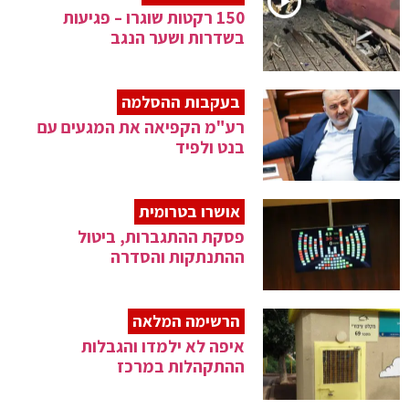
150 רקטות שוגרו – פגיעות
בשדרות ושער הנגב
בעקבות ההסלמה
רע"מ הקפיאה את המגעים עם
בנט ולפיד
אושרו בטרומית
פסקת ההתגברות, ביטול
ההתנתקות והסדרה
הרשימה המלאה
איפה לא ילמדו והגבלות
ההתקהלות במרכז