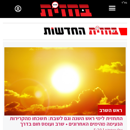
בס"ד
ראש השרב
התחזית לימי ראש השנה וגם לשבת: תשכחו מהקרירות
הנעימה מהימים האחרונים • שרב ועומס חום בדרך