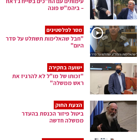
עימותים עם הח"כים בשייח ג'ראח
– ביהמ"ש פונה
מסר לפלסטינים
"חבל שהאלימות תשתלט על סדר
היום"
ישועה בחקירה
"זכותו של מו"ל לא להרגיז את
ראש ממשלה"
הצעת החוק
ביטול פיזור הכנסת בהעדר
ממשלה חדשה