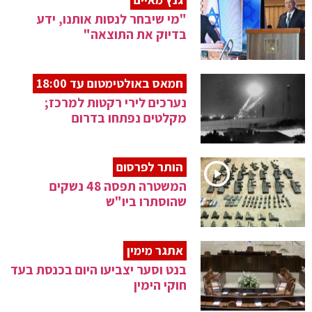
"מי שיבחר לנסות אותנו, ידע
בדיוק את התוצאה"
חמאס באולטימטום עד 18:00
נערכים לירי רקטות למרכז;
מקלטים נפתחו בדרום
הותר לפרסום
המשטרה תפסה 48 נשקים
שהוסתרו ביו"ש
אתגר מימין
בנט וסער יצביעו היום בכנסת בעד
חוקי הימין