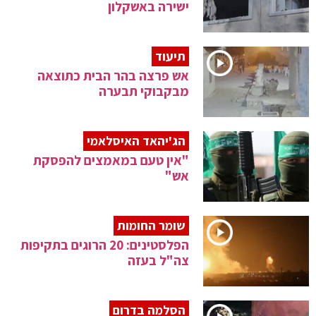
ישירה באשקלון
תיעוד
אש פרצה בהר הבית כתוצאה
מבקבוקי תבערה
הג'יהאד האיסלאמי
"אין טעם במאמצים להפסקת
אש"
שומר החומות
הפלסטינים: 20 הרוגים בתקיפות
צה"ל בעזה
הסלמה בדרום