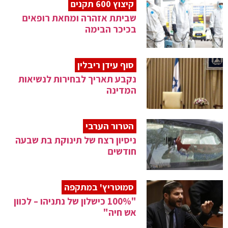
קיצוץ 600 תקנים
שביתת אזהרה ומחאת רופאים
בכיכר הבימה
סוף עידן ריבלין
נקבע תאריך לבחירות לנשיאות
המדינה
הטרור הערבי
ניסיון רצח של תינוקת בת שבעה
חודשים
סמוטריץ' במתקפה
"100% כישלון של נתניהו – לכוון
אש חיה"