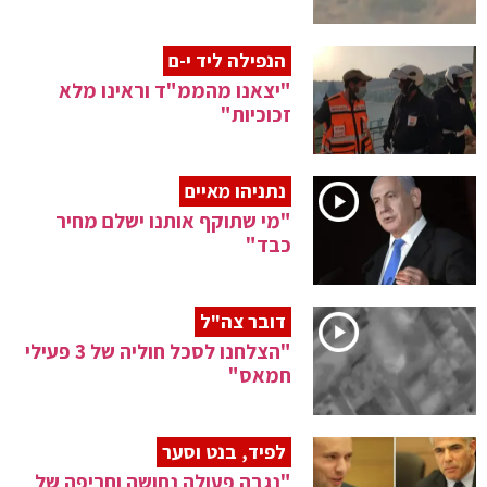
הנפילה ליד י-ם
"יצאנו מהממ"ד וראינו מלא
זכוכיות"
נתניהו מאיים
"מי שתוקף אותנו ישלם מחיר
כבד"
דובר צה"ל
"הצלחנו לסכל חוליה של 3 פעילי
חמאס"
לפיד, בנט וסער
"נגבה פעולה נחושה וחריפה של