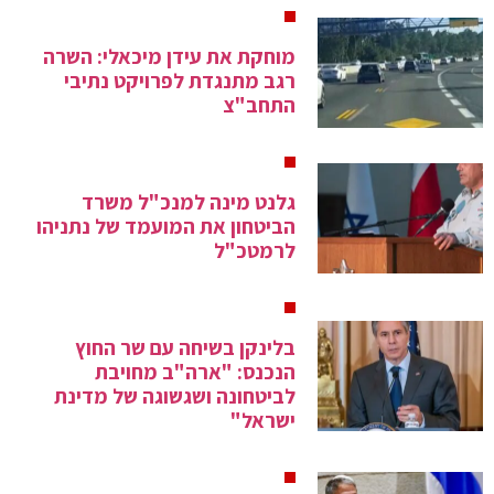
מוחקת את עידן מיכאלי: השרה
רגב מתנגדת לפרויקט נתיבי
התחב"צ
גלנט מינה למנכ"ל משרד
הביטחון את המועמד של נתניהו
לרמטכ"ל
בלינקן בשיחה עם שר החוץ
הנכנס: "ארה"ב מחויבת
לביטחונה ושגשוגה של מדינת
ישראל"