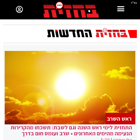
בס"ד
ראש השרב
התחזית לימי ראש השנה וגם לשבת: תשכחו מהקרירות
הנעימה מהימים האחרונים • שרב ועומס חום בדרך