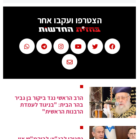
הצטרפו ועקבו אחר
הרב הראשי נגד ביקור בן גביר
בהר הבית: "בניגוד לעמדת
הרבנות הראשית"
נתניהו לבג"ץ: לביהמ"ש אין