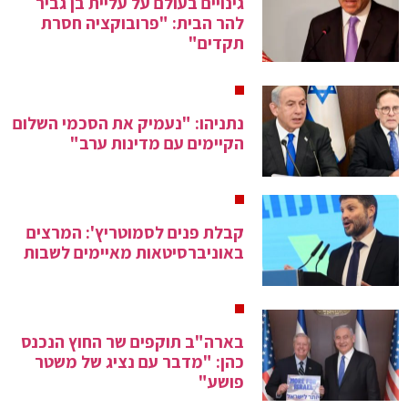
גינויים בעולם על עליית בן גביר
להר הבית: "פרובוקציה חסרת
תקדים"
נתניהו: "נעמיק את הסכמי השלום
הקיימים עם מדינות ערב"
קבלת פנים לסמוטריץ': המרצים
באוניברסיטאות מאיימים לשבות
בארה"ב תוקפים שר החוץ הנכנס
כהן: "מדבר עם נציג של משטר
פושע"