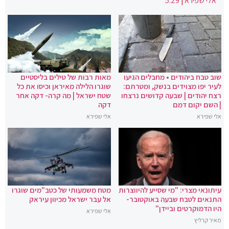
אלי שפירא
|
5:29
שוב טבח ביהודים • מחבלים הגיעו
מאות רבות של טילים בליסטיים
לעיר יפו מצוידים בנשק, ומטרתם:
שוגרו הלילה מאיראן וכיסו את כל
רצח יהודים | שבעה קדושים נרצחו
שטח ישראל | מה קרה- דקה אחר
| השם יקום דמם
דקה
אלי שפירא
אלי שפירא
עיתונאי מצרי: "מי שסייע להיווצרות
מטח משמעותי של כטב"מים שוגרו
התנאים לטבח שבעה באוקטובר-
אל עבר ישראל מכיוון עיראק
היו הדמוקרטים וביידן"
אלי שפירא
מאיר קרליץ