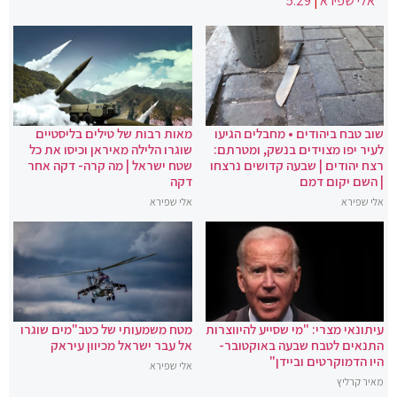
אלי שפירא
|
5:29
שוב טבח ביהודים • מחבלים הגיעו
מאות רבות של טילים בליסטיים
לעיר יפו מצוידים בנשק, ומטרתם:
שוגרו הלילה מאיראן וכיסו את כל
רצח יהודים | שבעה קדושים נרצחו
שטח ישראל | מה קרה- דקה אחר
| השם יקום דמם
דקה
אלי שפירא
אלי שפירא
עיתונאי מצרי: "מי שסייע להיווצרות
מטח משמעותי של כטב"מים שוגרו
התנאים לטבח שבעה באוקטובר-
אל עבר ישראל מכיוון עיראק
היו הדמוקרטים וביידן"
אלי שפירא
מאיר קרליץ