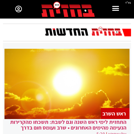
בס"ד
ראש השרב
התחזית לימי ראש השנה וגם לשבת: תשכחו מהקרירות
הנעימה מהימים האחרונים • שרב ועומס חום בדרך