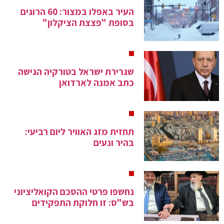
העיר באפלו במצור: 60 הרוגים
בסופת "פצצת הציקלון"
שגרירת ישראל בטורקיה הגישה
כתב אמנה לארדואן
תחזית מזג האוויר ליום רביעי:
בהיר ונעים
נחשפו פרטי ההסכם הקואליציוני
בש"ס: זו חלוקת התפקידים