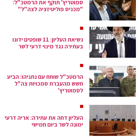
סמוטריץ' תוקף את הרמטכ"ל:
"מכניס פוליטיזציה לצה"ל"
נשיאת העליון: 11 שופטים ידונו
בעתירה נגד מינוי דרעי לשר
הרמטכ"ל שוחח עם נתניהו: הביע
חשש מהעברת סמכויות צה"ל
לסמוטריץ'
העליון דחה את עתירה: אריה דרעי
ימונה לשר ביום חמישי