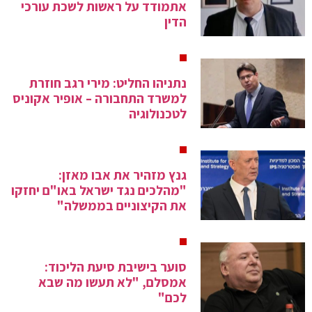
אתמודד על ראשות לשכת עורכי
הדין
נתניהו החליט: מירי רגב חוזרת
למשרד התחבורה – אופיר אקוניס
לטכנולוגיה
גנץ מזהיר את אבו מאזן:
"מהלכים נגד ישראל באו"ם יחזקו
את הקיצוניים בממשלה"
סוער בישיבת סיעת הליכוד:
אמסלם, "לא תעשו מה שבא
לכם"