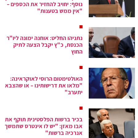
נוסף: יחויב להחזיר את הכספים –
"אין ממש בטענות"
נתניהו החליט: אוחנה ימונה ליו"ר
הכנסת, כ"ץ יקבל הצעה לתיק
החוץ
האולטימטום הרוסי לאוקראינה:
"מלאו את דרישותינו – או שהצבא
יתערב"
בכיר ברשות הפלסטינית תוקף את
אבו מאזן: "יש לו אינטרס שתמשך
אנרכיה ברשות"