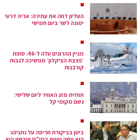
העליון דחה את עתירה: אריה דרעי
ימונה לשר ביום חמישי
מניין ההרוגים עלה ל-46: סופת
׳פצצת הציקלון׳ ממשיכה לגבות
קורבנות
תחזית מזג האוויר ליום שלישי:
גשם מקומי קל
ביטן בביקורת חריפה על נתניהו:
הוא עשה טעות במו"מ ועכשיו הוא