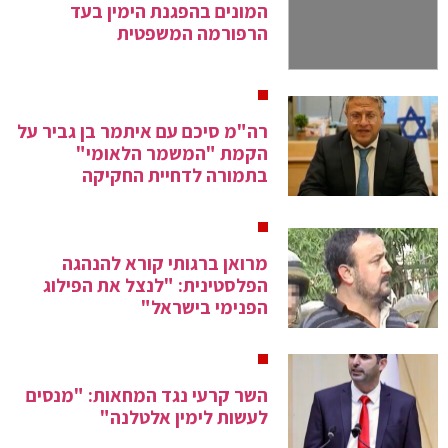
המונים בהפגנת הימין בעד
הרפורמה המשפטית
רה"מ סיכם עם איתמר בן גביר על
הקמת "המשמר הלאומי"
בתמורה לדחיית החקיקה
מרואן ברגותי קורא להנהגה
הפלסטינית: "לנצל את הפילוג
הפנימי בישראל"
השר קרעי נגד המחאות: "מנסים
לעשות לימין אלטלנה"