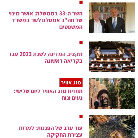
השר ה-33 בממשלה: אושר מינוי
של חה"כ אמסלם לשר במשרד
המשפטים
תקציב המדינה לשנת 2023 עבר
בקריאה ראשונה
מזג אוויר
תחזית מזג האוויר ליום שלישי:
נעים ונוח
עוד ערב של הפגנות: למרות
עצירת החקיקה