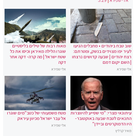
אלי שפירא
|
5:29
שוב טבח ביהודים • מחבלים הגיעו
מאות רבות של טילים בליסטיים
לעיר יפו מצוידים בנשק, ומטרתם:
שוגרו הלילה מאיראן וכיסו את כל
רצח יהודים | שבעה קדושים נרצחו
שטח ישראל | מה קרה- דקה אחר
| השם יקום דמם
דקה
אלי שפירא
אלי שפירא
עיתונאי מצרי: "מי שסייע להיווצרות
מטח משמעותי של כטב"מים שוגרו
התנאים לטבח שבעה באוקטובר-
אל עבר ישראל מכיוון עיראק
היו הדמוקרטים וביידן"
אלי שפירא
מאיר קרליץ