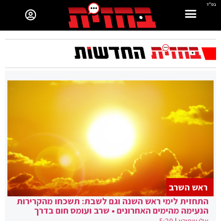
בס"ד
ראש השרב
התחזית לימי ראש השנה וגם לשבת: תשכחו מהקרירות
הנעימה מהימים האחרונים • שרב ועומס חום בדרך