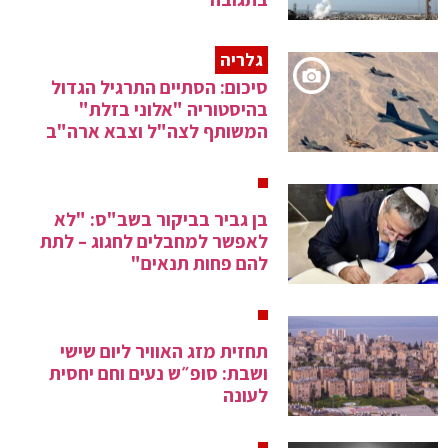
גלריה
סיכום: הסתיים התרגיל הגדול
בהיסטוריה "אלוני בזלת"
המשותף לצה"ל וצבא ארה"ב
בן גביר בביקור בשב"ס: "לא
לאפשר למחבלים לחגוג – לתת
להם פחות תנאים"
תחזית מזג האוויר ליום שישי
ושבת: סופ״ש נעים וחם יחסית
לעונה