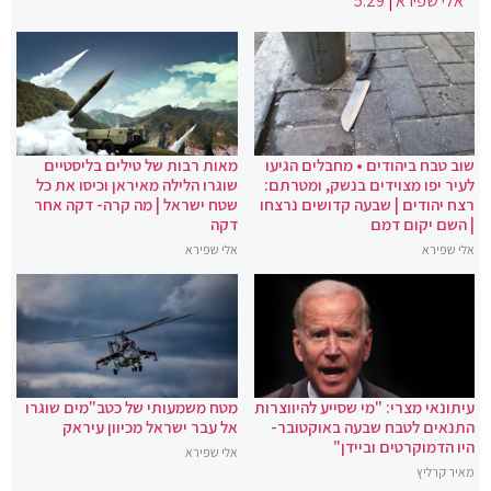
אלי שפירא
|
5:29
שוב טבח ביהודים • מחבלים הגיעו
מאות רבות של טילים בליסטיים
לעיר יפו מצוידים בנשק, ומטרתם:
שוגרו הלילה מאיראן וכיסו את כל
רצח יהודים | שבעה קדושים נרצחו
שטח ישראל | מה קרה- דקה אחר
| השם יקום דמם
דקה
אלי שפירא
אלי שפירא
עיתונאי מצרי: "מי שסייע להיווצרות
מטח משמעותי של כטב"מים שוגרו
התנאים לטבח שבעה באוקטובר-
אל עבר ישראל מכיוון עיראק
היו הדמוקרטים וביידן"
אלי שפירא
מאיר קרליץ