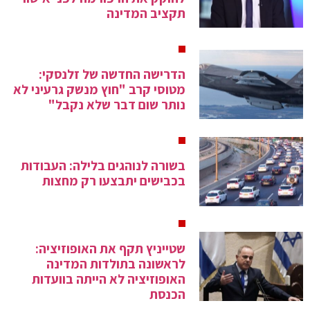
תקציב המדינה
הדרישה החדשה של זלנסקי:
מטוסי קרב "חוץ מנשק גרעיני לא
נותר שום דבר שלא נקבל"
בשורה לנוהגים בלילה: העבודות
בכבישים יתבצעו רק מחצות
שטייניץ תקף את האופוזיציה:
לראשונה בתולדות המדינה
האופוזיציה לא הייתה בוועדות
הכנסת