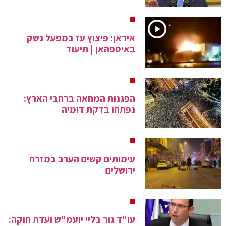
איראן: פיצוץ עז במפעל נשק
באיספהאן | תיעוד
הפגנות המחאה ברחבי הארץ:
נפתחו בדקת דומיה
עימותים קשים הערב במזרח
ירושלים
עו"ד גור בליי יועמ"ש ועדת חוקה: