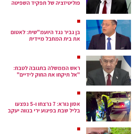
פוליטיזציה של תפקיד השפיטה
בן גביר נגד היועמ"שית: לאטום
את בית המחבל מיידית
ראש הממשלה בתגובה לטבח:
"אל תיקחו את החוק לידיים"
אסון נורא: 7 נרצחו ו-5 נפצעו
בליל שבת בפיגוע ירי בנווה יעקב