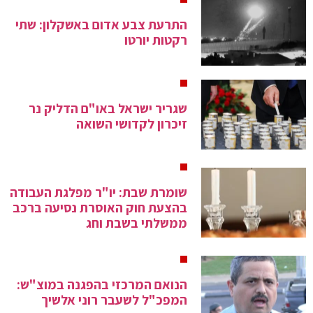
התרעת צבע אדום באשקלון: שתי
רקטות יורטו
שגריר ישראל באו"ם הדליק נר
זיכרון לקדושי השואה
שומרת שבת: יו"ר מפלגת העבודה
בהצעת חוק האוסרת נסיעה ברכב
ממשלתי בשבת וחג
הנואם המרכזי בהפגנה במוצ"ש:
המפכ"ל לשעבר רוני אלשיך