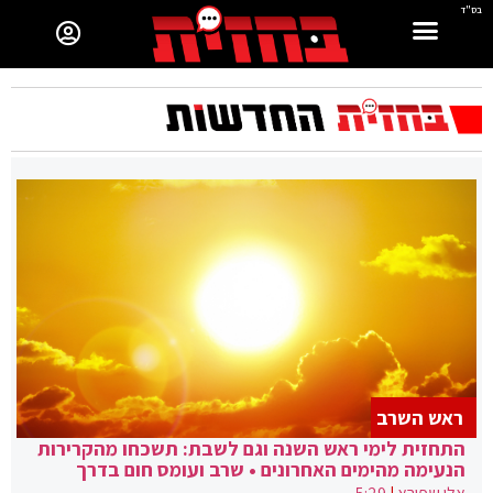
בס"ד
ראש השרב
התחזית לימי ראש השנה וגם לשבת: תשכחו מהקרירות
הנעימה מהימים האחרונים • שרב ועומס חום בדרך