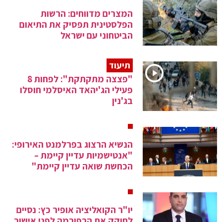
המצרים מדווחים: הרשות
הפלסטינית תפסיק את התיאום
הביטחוני עם ישראל
תיעוד
"פצצה מתקתקת": לפחות 8
פעילי הג'יהאד האיסלמי חוסלו
בג'נין
הנשיא הרצוג בפרלמנט האירופי:
"אנטישמיות עדיין קיימת –
הכחשת שואה עדיין קיימת"
יו"ר הקואליציה אופיר כץ: נסיים
לחוקק את הרפורמה לפני אישור