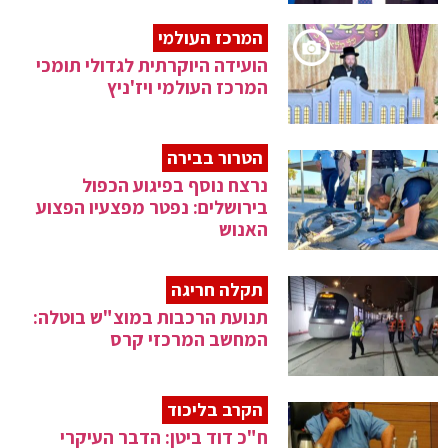
המרכז העולמי
הועידה היוקרתית לגדולי תומכי
המרכז העולמי ויז'ניץ
הטרור בבירה
נרצח נוסף בפיגוע הכפול
בירושלים: נפטר מפצעיו הפצוע
האנוש
תקלה חריגה
תנועת הרכבות במוצ"ש בוטלה:
המחשב המרכזי קרס
הקרב בליכוד
ח"כ דוד ביטן: הדבר העיקרי