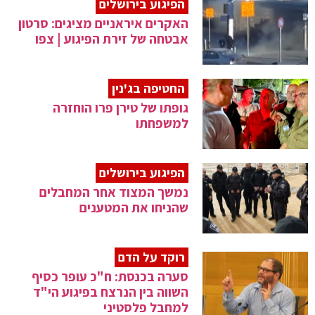
הפיגוע בירושלים
האקרים איראניים מציגים: סרטון
אבטחה של זירת הפיגוע | צפו
החטיפה בג'נין
גופתו של טירן פרו הוחזרה
למשפחתו
הפיגוע בירושלים
נמשך המצוד אחר המחבלים
שהניחו את המטענים
רוקד על הדם
סערה בכנסת: ח"כ עופר כסיף
השווה בין הנרצח בפיגוע הי"ד
למחבל פלסטיני