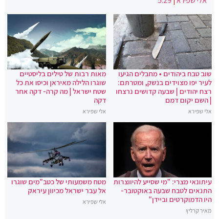
אלי שפירא
|
5:29
שוב טבח ביהודים • מחבלים הגיעו
מאות רבות של טילים בליסטיים
לעיר יפו מצוידים בנשק, ומטרתם:
שוגרו הלילה מאיראן וכיסו את כל
רצח יהודים | שבעה קדושים נרצחו
שטח ישראל | מה קרה- דקה אחר
| השם יקום דמם
דקה
אלי שפירא
אלי שפירא
עיתונאי מצרי: "מי שסייע להיווצרות
מטח משמעותי של כטב"מים שוגרו
התנאים לטבח שבעה באוקטובר-
אל עבר ישראל מכיוון עיראק
היו הדמוקרטים וביידן"
אלי שפירא
מאיר קרליץ