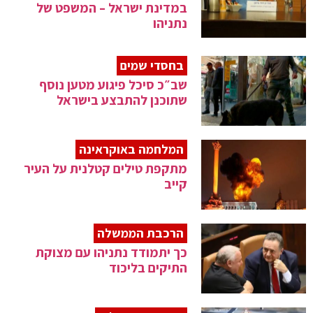
במדינת ישראל – המשפט של
נתניהו
בחסדי שמים
שב״כ סיכל פיגוע מטען נוסף
שתוכנן להתבצע בישראל
המלחמה באוקראינה
מתקפת טילים קטלנית על העיר
קייב
הרכבת הממשלה
כך יתמודד נתניהו עם מצוקת
התיקים בליכוד