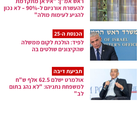
ראש אמ"ן: "איראן מתקדמת
להעשרת אורניום ל-90% – לא נכון
להגיע לעימות מולה"
הכנסת ה-25
לפיד: הולכת לקום ממשלה
שהקיצונים שולטים בה
תביעת דיבה
אולמרט ישלם 62.5 אלף ש"ח
למשפחת נתניהו: "לא נהג בתום
לב"
הרכבת הממשלה
בן גביר יקבל חלק מסמכויות
המפכ"ל: בכירים במשטרה;
"המפכ"ל יהפוך לעוזר השר"