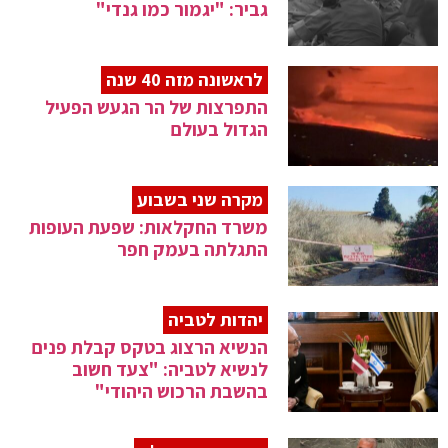
גביר: "יגמור כמו גנדי"
לראשונה מזה 40 שנה
התפרצות של הר הגעש הפעיל
הגדול בעולם
מקרה שני בשבוע
משרד החקלאות: שפעת העופות
התגלתה בעמק חפר
יהדות לטביה
הנשיא הרצוג בטקס קבלת פנים
לנשיא לטביה: "צעד חשוב
בהשבת הרכוש היהודי"