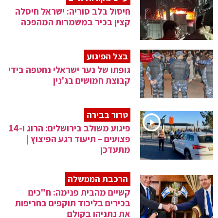
חיסול בלב סוריה: ישראל חיסלה
קצין בכיר במשמרות המהפכה
בצל הפיגוע
גופתו של נער ישראלי נחטפה בידי
קבוצת חמושים בג'נין
טרור בבירה
פיגוע משולב בירושלים: הרוג ו-14
פצועים – תיעוד רגע הפיצוץ |
מתעדכן
הרכבת הממשלה
קשיים מהבית פנימה: ח"כים
בכירים בליכוד תוקפים בחריפות
את נתניהו בקולם