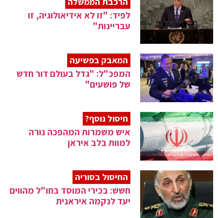
הרכבת הממשלה
לפיד: "זו לא אידיאולוגיה, זו
עבריינות"
המאבק בפשיעה
המפכ"ל: "גדל בעולם דור חדש
של פושעים"
חיסול נוסף?
איש משמרות המהפכה נורה
למוות בלב איראן
החיסול בסוריה
חשש: בכירי המוסד בחו"ל מהווים
יעד לנקמה איראנית