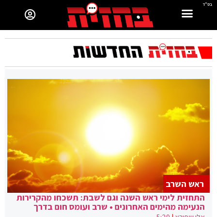
בס"ד
ראש השרב
התחזית לימי ראש השנה וגם לשבת: תשכחו מהקרירות
הנעימה מהימים האחרונים • שרב ועומס חום בדרך