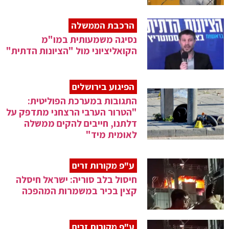
הרכבת הממשלה
נסיגה משמעותית במו"מ
הקואליציוני מול "הציונות הדתית"
הפיגוע בירושלים
התגובות במערכת הפוליטית:
"הטרור הערבי הרצחני מתדפק על
דלתנו, חייבים להקים ממשלה
לאומית מיד"
ע"פ מקורות זרים
חיסול בלב סוריה: ישראל חיסלה
קצין בכיר במשמרות המהפכה
ע"פ מקורות זרים