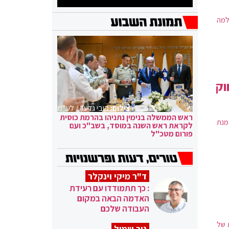
למה
וק
צילום:
קובי גדעון / לע"מ
ראש הממשלה בנימין נתניהו בהרמת כוסית
מנת
לקראת ראש השנה במוסד, בשב"כ ועם
פורום מטכ"ל
ד"ר מיקי וינקלר
: כך תתמודדו עם רעידת
האדמה הבאה במקום
העבודה שלכם
 של
ניר שמול