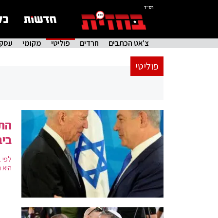
בס"ד
צ'אט הכתבים
חרדים
פוליטי
מקומי
עסקי
פוליטי
התו
ביב
לפי 
היא נ