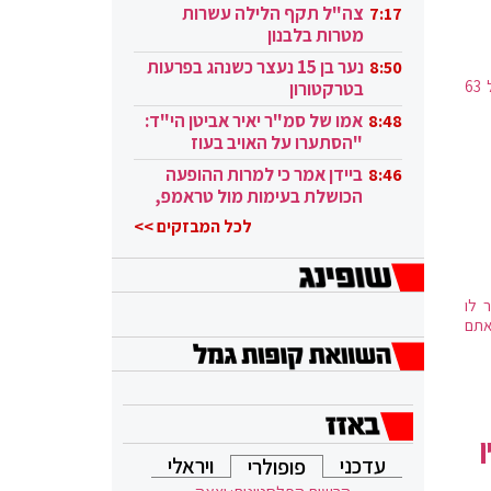
בקטאר"
צה"ל תקף הלילה עשרות
7:17
מטרות בלבנון
נער בן 15 נעצר כשנהג בפרעות
8:50
החוק שמאפשר העברת סמכויות מהמפכ"ל לשר המיועד לביטחון לאומי עבר ברוב של 63
בטרקטורון
אמו של סמ"ר יאיר אביטן הי"ד:
8:48
"הסתערו על האויב בעוז
ובגבורה"
ביידן אמר כי למרות ההופעה
8:46
הכושלת בעימות מול טראמפ,
הוא ממשיך
לכל המבזקים >>
 לו
אתם
עדכני
ויראלי
פופולרי