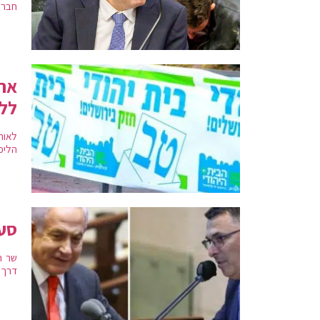
חברי
אחר
ללי
לאור
הליכ
סער
שר ה
דרך 