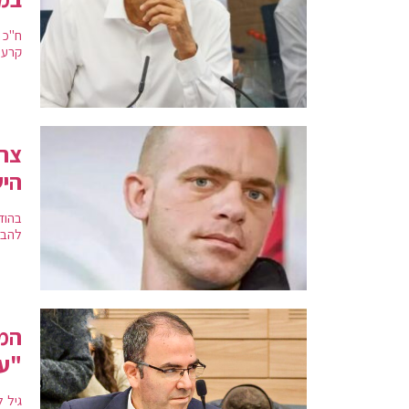
ח"כ 
קרעי,
צרפ
הי
בהוד
להבטי
המ
"עו
גיל 