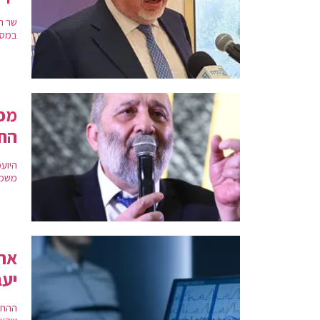
שר הא
במסר
מכש
הח
היוע
משמע
אחר
יעב
ההחל