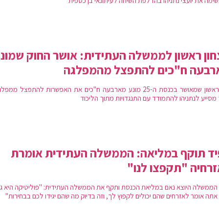
ימה את יועצי נתניהו בהדלפת השיחה לעיתונאי בן כספית
חון ראשון לממשלה העתידית: אושר החוק שמונ
רבעה ח"כים להתפצל מהמפלגה
חוק ראשון שמאושר בכנסת ה-25 מונע מארבעה ח"כים את האפשרות להתפצל ממפ
 מסייע לנתניהו להתמודד עם התנגדויות מתוך הליכוד
ד תוקף במליאה: הממשלה העתידית אומרת
רחיה "תקפצו לנו"
הממשלה היוצא נאם במליאת הכנסת ותקף את הממשלה העתידית: "פוליטיקה היא גל
אתה אומר לאזרחים שהם יכולים לקפוץ לך, וזה בדיוק מה שהם יגידו לכם בבחירות"