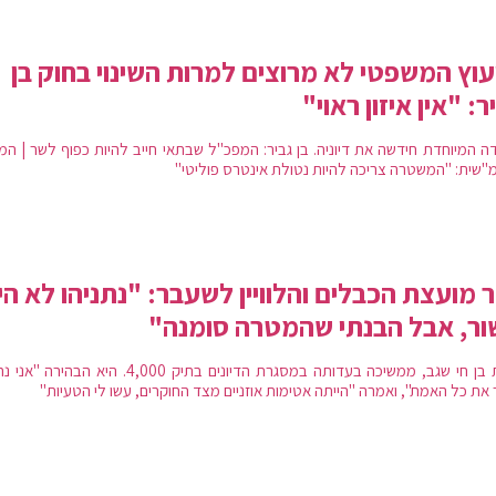
עוץ המשפטי לא מרוצים למרות השינוי בחוק בן
ר: "אין איזון ראוי"
דה המיוחדת חידשה את דיוניה. בן גביר: המפכ"ל שבתאי חייב להיות כפוף לשר | המ
מ"שית: "המשטרה צריכה להיות נטולת אינטרס פוליטי"
ר מועצת הכבלים והלוויין לשעבר: "נתניהו לא הי
ר, אבל הבנתי שהמטרה סומנה"
יפעת בן חי שגב, ממשיכה בעדותה במסגרת הדיונים בתיק 4,000. היא הבהי
 את כל האמת", ואמרה "הייתה אטימות אוזניים מצד החוקרים, עשו לי הטעיות"