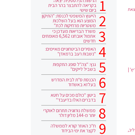
הרשות הפלסטינית: יצאה
בקריאה להתבצר בהר הבית
לצאת
ביום שישי
הייעוץ המשפטי לכנסת: "התיקון
המוצע הוא בעל השלכות
משטריות מרחיקות לכת"
משרד הבריאות מעדכן כי
אתמול אובחנו 6,562 מאומתים
חדשים
האסירים הביטחוניים מאיימים:
"נשבות רעב ברמאדן"
גנץ: "צה"ל סופג התקפות
בשביל לייקים"
ץ' |
הכנסת ס"ת לבית המדרש
בעלזא באשדוד
ביטון: "כולם מכים על חטא
בדברים האלו בדיעבד"
ממשלת נורווגיה תתרום לאוקרי
יותר מ-144 מליון דולר
ח"כ האוזר קורא לממשלה
יב,
לקצר את ימי הבידוד