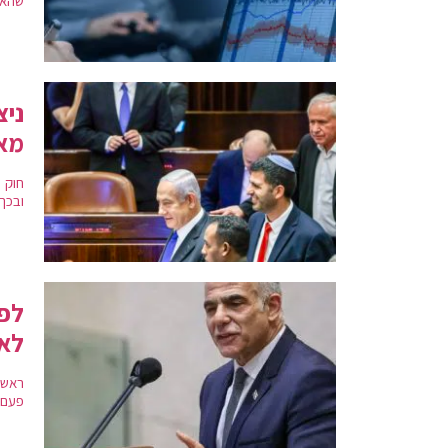
שהאש
ניצ
מא
ובכך
לפי
לאז
ראש 
פעם 