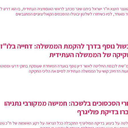
וצר היוצא ויו"ר ישראל ביתנו שיגר מכתב לראשי האופוזיציה העתידית, בו הוא דרש 
 מאוחד, לפיו כשיחזרו לשלטון יבוטלו ההסכמים הקואליציוניים המתגבשים
ול נוסף בדרך להקמת הממשלה: דחייה בלו"ז
קיקה של הממשלה העתידית
מ״שית לכנסת החליטה לאשר דיון נוסף בוועדה המיוחדת שעוסקת בחוקי דרעי וסמוטרי
ות הדחיה; קושי על הממשלה העתידית לסיים את הליכי החקיקה
י הסכסוכים בלשכה: חמישה ממקורבי נתניהו
רו בדיקת פוליגרף
טה על ביצוע בדיקת הפוליגרף התקבלה ככל הנראה על רקע האשמות של ח"כ גוטל