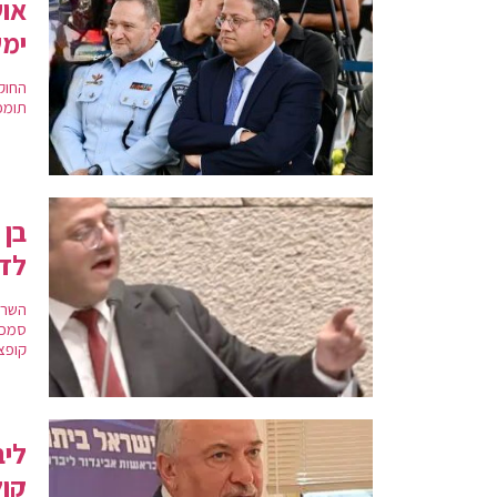
אוש
ימש
תומכים מול 53 מתנגדים | גנץ:
בן 
לד
השר 
סמכו
קופצ
ליב
קול