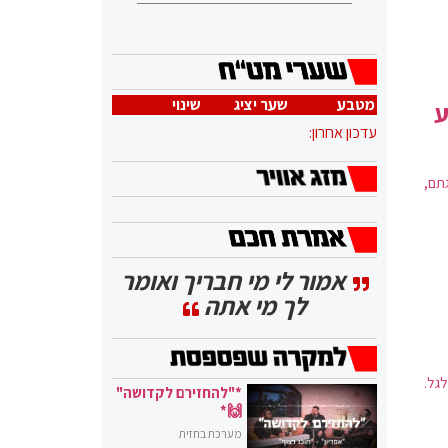
מטבע
שער יציג
שינוי
ע
עדכון אחרון:
לגתם,
אמור לי מי חבריך ואומר
לך מי אתה
גל.
*"להחזירם לקדושה"
🙌*
מערכת בחזית