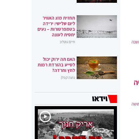
תחזית מזג האוויר
ליום שלישי: ירידה
בטמפרטורות – נעים
יחסית לעונה
שנה
חיים גוטליב
האם תה ירוק יכול
לסייע בהורדת רמות
לחץ וחרדה?
נועה קפלן
ה
רה "אני נחושה