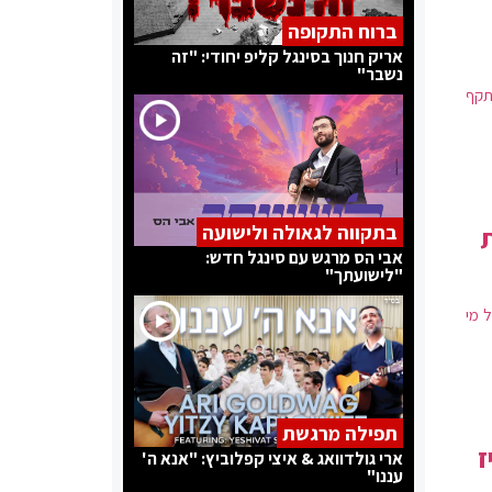
ברוח התקופה
אריק חנוך בסינגל קליפ יחודי: "זה
נשבר"
תקף
בתקווה לגאולה ולישועה
אבי הס מרגש עם סינגל חדש:
"לישועתך"
 מי
תפילה מרגשת
ז
ארי גולדוואג & איצי קפלוביץ: "אנא ה'
עננו"