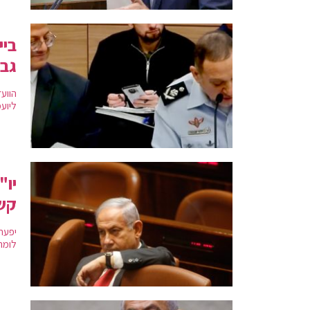
ביי
גבי
הווע
ליוע
יו"
קשו
לומר