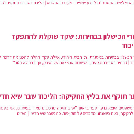
 הקואליציה המסתמנת לבצע שינויים במערכת המשפט | הליכוד השיבו במתקפה נגד
י הכישלון בבחירות: שקד שוקלת להתפקד
כוד
 הכשלון בבחירות במסגרת של הבית היהודי, איילת שקד החלה לתכנן את דרכה ל
וד | גורמים בסביבתה טענו, "אפשרות שנמצאת על הפרק, אך דבר לא סגור"
 תוקף את בליץ החקיקה: הליכוד שבר שיא חד
משפטים היוצא גדעון סער בראיון: "יש בחקיקה מרכיבים מאוד בעייתיים, אני בספק.
לחקיקה, בטח כשאנחנו מדברים על חוק יסוד. פה נשבר שיא חדש" | האזינו