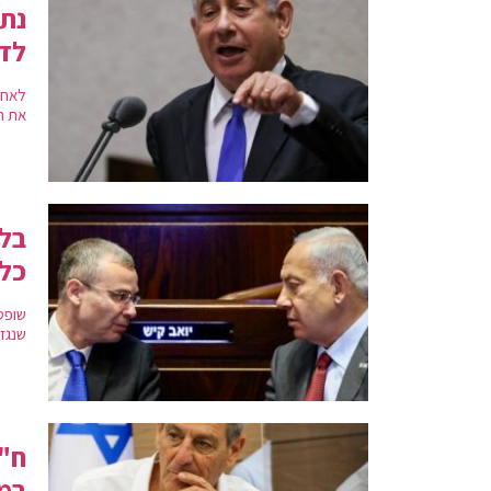
נתנ
לד
לאחר
את ה
בל
כל
שופט
שנגז
ח"כ
במ