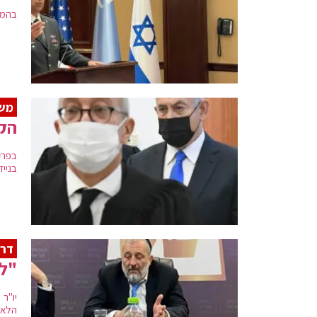
בהמשך
משפ
הקר
בפרק
בנייד
דרע
"לא
יו"ר
הלא ל