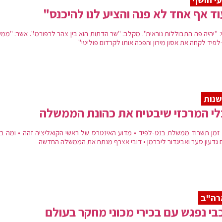
ד אף אחד לא פנה והציע לנו להיכנס"
: "יהיה פה התבוללות נוראית". מקלב: "שר הדתות הוא בין צהר לרפורמי". אשר: "מ
פיד לקחה את אסון מירון והפכה אותו לקרדום פוליטי"
נות
י המרכזי שיבטיח את כהונת הממשלה
זמן תשרוד ממשלת בנט-לפיד • מדוע האינטרס של ראשי הקואליציה זהה • ומה ב
ם גדעון סער ואביגדור ליברמן • דובי אצרף מנתח את הממשלה החדשה
רה"ב
בי נפגש עם בכירי מכוני מחקר בעולם