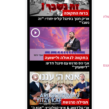
ברוח התקופה
משלת
אריק חנוך בסינגל קליפ יחודי: "זה
נשבר"
בתקווה לגאולה ולישועה
אבי הס מרגש עם סינגל חדש:
עצם
"לישועתך"
תפילה מרגשת
ארי גולדוואג & איצי קפלוביץ: "אנא ה'