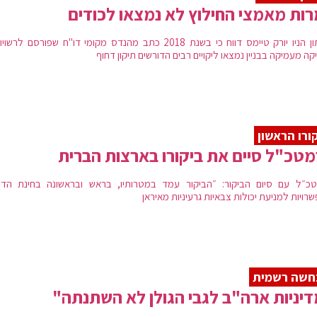
ות מאמצי החילוץ לא נמצאו לכודים
בעיתון הניו יורק טיימס דווח כי בשנת 2018 כתב מהנדס מקומי דו"ח שפורסם לרש
ה מעמיקה בבניין נמצאו ליקויים רבים הדורשים תיקון דחוף
ורו הראשון
טכ"ל סיים את ביקורו בארצות הברית
כ״ל עם סיום הביקור: ״הביקור עמד במטרותיו, בראש ובראשונה בחינת הדר
רויות למניעת יכולות צבאיות גרעיניות מאיראן
חשה רשמית
יניות ארה"ב לגבי הגולן לא השתנתה"