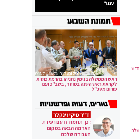
עננו"
חדש
צילום:
קובי גדעון / לע"מ
ראש הממשלה בנימין נתניהו בהרמת כוסית
לקראת ראש השנה במוסד, בשב"כ ועם
פורום מטכ"ל
ד"ר מיקי וינקלר
: כך תתמודדו עם רעידת
האדמה הבאה במקום
שלה
העבודה שלכם