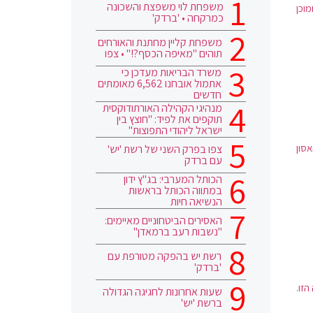
משפחת לוי משפצת והשכונה
וכן
כמרקחה • 'ברדק'
משפחת קליין מחתנת והאורחים
תוהים "מאיפה הכסף?!" • צפו
משרד הבריאות מעדכן כי
אתמול אובחנו 6,562 מאומתים
חדשים
מנהיגי הקהילה האורתודוקסית
תוקפים את לפיד: "חוצץ בין
ישראל ליהודי התפוצות"
סון
צפו בפרק השני של רשת 'יש'
עם ברדק
הכותל המערבי: בג"ץ ידון
במתווה הכותל בראשות
הנשיאה חיות
האסירים הביטחוניים מאיימים:
"נשבות רעב ברמאדן"
רשת יש בהפקה מטורפת עם
'ברדק'
זו.
שעות אחרונות לחגיגה הגדולה
ברשת 'יש'