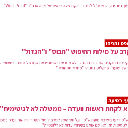
 היום יגיע הרמטכ״ל לביקור באקדמיה הצבאית של צבא ארה״ב “West Point”
ט נתניהו
ב על מילות החיפוש "הבוס" ו"הגדול"
ליטות תוקפים את צוות ההגנה: "לא מסכימים שנחפש את שמו של נתניהו בחיפוש ה
 של ישועה". פרקליטי נתניהו: "סחריר תקשורתי"
י בסיעה
 לקחת ראשות וועדה – ממשלה לא לגיטימית"
 ש"ס דרעי בישיבת סיעת ש"ס: "על גוש הימין לסרב ליטול תפקידי ראשות ועדה בממ
גיטימית הזו. לא יקנו אותנו בפירורי ועדות לא רלוונטיות"