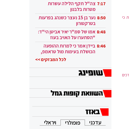
בקטאר"
צה"ל תקף הלילה עשרות
7:17
מטרות בלבנון
ויות כי
נער בן 15 נעצר כשנהג בפרעות
8:50
בטרקטורון
אמו של סמ"ר יאיר אביטן הי"ד:
8:48
"הסתערו על האויב בעוז
ובגבורה"
ביידן אמר כי למרות ההופעה
8:46
הכושלת בעימות מול טראמפ,
הוא ממשיך
לכל המבזקים >>
כים
עדכני
ויראלי
פופולרי