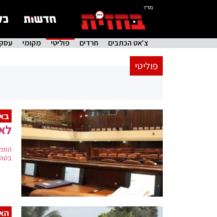
בס"ד
צ'אט הכתבים
חרדים
פוליטי
מקומי
עסקי
פוליטי
באו
לא
הממש
בטה"
האס