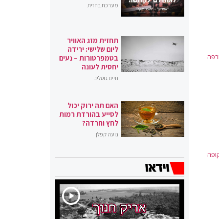
מערכת בחזית
תחזית מזג האוויר
ליום שלישי: ירידה
חרפה
בטמפרטורות – נעים
יחסית לעונה
חיים גוטליב
האם תה ירוק יכול
לסייע בהורדת רמות
לחץ וחרדה?
נועה קפלן
ופה