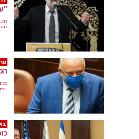
"עו
דרעי
בנט-ל
פרש
הכל
כמה 
רוצי
בא
כוכ