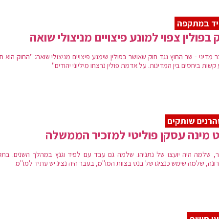
יד במתקפה
 בפולין צפוי למונע פיצויים מניצולי שואה
מדיני - שר החוץ נגד חוק שאושר בפולין שימנע פיצויים מניצולי שואה: "החוק הוא 
 קשות ביחסים בין המדינות. על אדמת פולין נרצחו מיליוני יהודים"
רנים שותקים
 מינה עסקן פוליטי למזכיר הממשלה
, שלמה היה יועצו של נתניהו. שלמה גם עבד עם לפיד וגנץ במהלך השנים. בתק
ונה, שלמה שימש כנציגו של בנט בצוות המו"מ, בעבר היה נציג יש עתיד למו"מ
י חושף