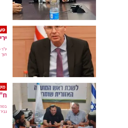
סער
ירי
יו"ר
תוך 
מש
ח"כ
במהל
גביר: