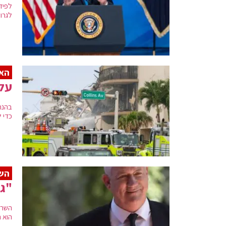
לפיד
לגרו
האס
עלה ל-4 מספר
בהנח
כדי 
השר
"ג
השר 
הוא 