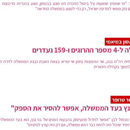
: "מי שמפיץ שמועות על ביטול ההכרה הזו פוגע בבטחון, פוגע בהכרזת הריבונות ומ
ם נזק ממשי למדינת ישראל, רק כדי לפגוע בממשלה החדשה"
ון במיאמי
 ההרוגים ו-159 נעדרים
יית רה"מ בנט, שר התפוצות נחמן שי ימריא בצאת השבת כנציג הממשלה לזירת הא
לתמוך בקהילה היהודית
 טרופר
נץ בעד הממשלה, אפשר להסיר את הספק"
מכחול לבן: "אפשר לחדול מהעיסוק בהבעות הפנים של בני גנץ, הוא בעד הממשלה ה
היחיד שיכול היה להיות כבר ראש ממשלה, אם רק היה קורץ לנתניהו"