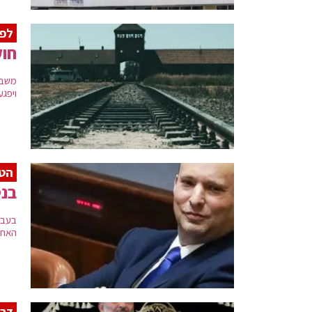
לפ
חוק
משבר 
ויפגע
הטה
בנט
בעבר
האחר
דרע