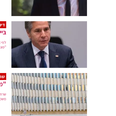
דיו
ביי
לפי 
"סוג
שרת
"מש
שרת 
משמר