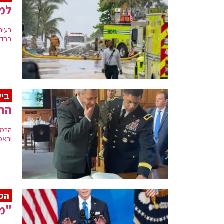
למר
בבדיק
ביק
הרמ
הרמט
והאפש
הכ
"מד